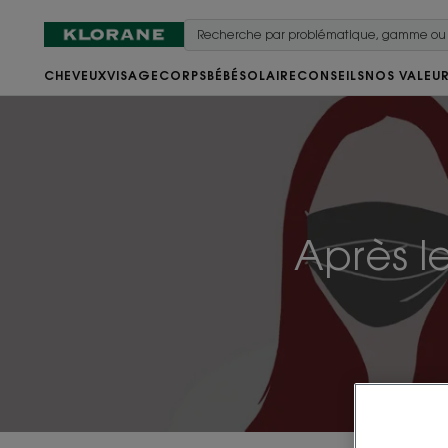
CHEVEUX
VISAGE
CORPS
BÉBÉ
SOLAIRE
CONSEILS
NOS VALEU
Après l