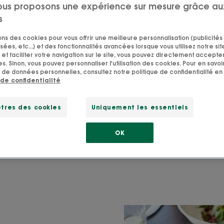
ous proposons une expérience sur mesure grâce au
seils pour limiter la ch
s
cheveux post-Covid
sons des cookies pour vous offrir une meilleure personnalisation (publicités
sées, etc...) et des fonctionnalités avancées lorsque vous utilisez notre sit
et faciliter votre navigation sur le site, vous pouvez directement accepter l
s. Sinon, vous pouvez personnaliser l'utilisation des cookies. Pour en savoir
mettre derrière nous une bonne fois pour toutes mais le C
 de données personnelles, consultez notre politique de confidentialité en 
 de confidentialité
! Au long tableau de ses méfaits s’ajoute désormais la chu
s études, plus de 30% de ceux qui l’ont contracté ont co
tres des cookies
Uniquement les essentiels
heveux conséquente. La faute aux nombreux dérèglement
pas de panique ! Nous sommes là pour vous aider à limiter 
OK