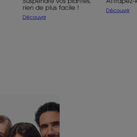
Suspendre vos plantes,
Attrapez-l
rien de plus facile !
Découvrir
Découvrir