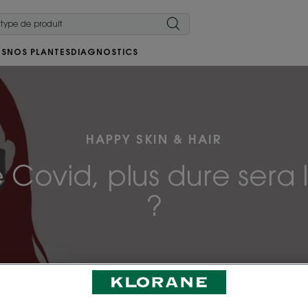
RS
NOS PLANTES
DIAGNOSTICS
HAPPY SKIN & HAIR
e Covid, plus dure sera 
?