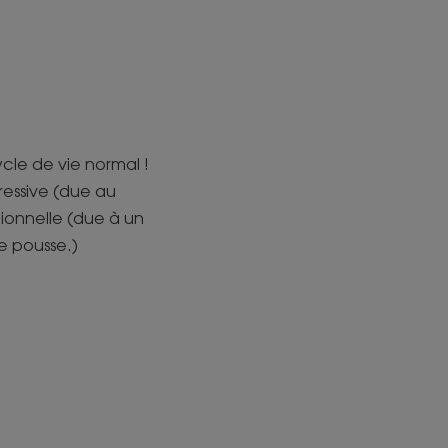
cle de vie normal !
ressive (due au
tionnelle (due à un
e pousse.)