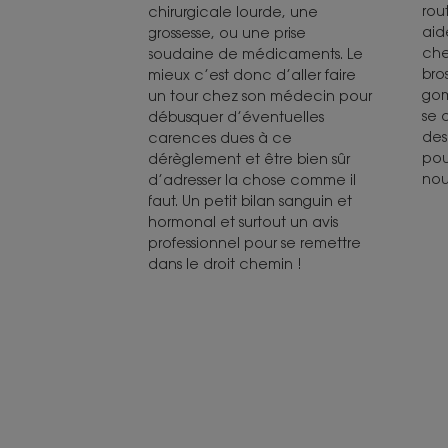
rout
chirurgicale lourde, une
aid
grossesse, ou une prise
che
soudaine de médicaments. Le
bro
mieux c’est donc d’aller faire
gom
un tour chez son médecin pour
se 
débusquer d’éventuelles
des
carences dues à ce
pou
dérèglement et être bien sûr
nou
d’adresser la chose comme il
faut. Un petit bilan sanguin et
hormonal et surtout un avis
professionnel pour se remettre
dans le droit chemin !