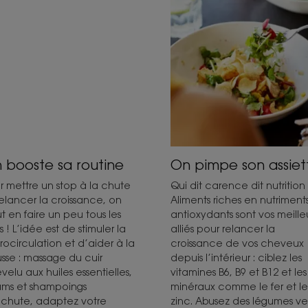
 booste sa routine
On pimpe son assiet
r mettre un stop à la chute
Qui dit carence dit nutrition 
relancer la croissance, on
Aliments riches en nutriments
t en faire un peu tous les
antioxydants sont vos meille
s ! L’idée est de stimuler la
alliés pour relancer la
rocirculation et d’aider à la
croissance de vos cheveux
sse : massage du cuir
depuis l’intérieur : ciblez les
velu aux huiles essentielles,
vitamines B6, B9 et B12 et les
ums et shampoings
minéraux comme le fer et le
ichute, adaptez votre
zinc. Abusez des légumes ver