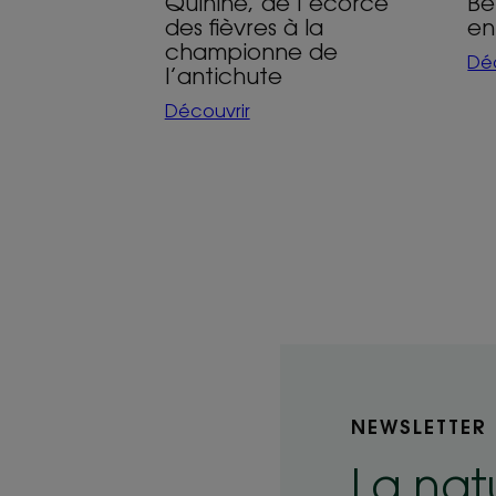
Quinine, de l’écorce
Bé
des fièvres à la
en
championne de
Déc
l’antichute
Découvrir
NEWSLETTER
La nat