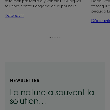
faire mais pas facile d’y voir clair ! Quelques
Découvrez
solutions contre l’angoisse de la poubelle.
trésor qui 
peaux à lut
Découvrir
Découvri
Aller
Aller
Aller
Aller
Aller
à
à
à
à
à
l'item
l'item
l'item
l'item
l'item
1
2
3
4
5
NEWSLETTER
La nature a souvent la
solution…