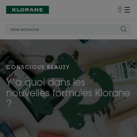
Points
de
Vente
CONSCIOUS BEAUTY
Y’a quoi dans les
nouvelles formules Klorane
?