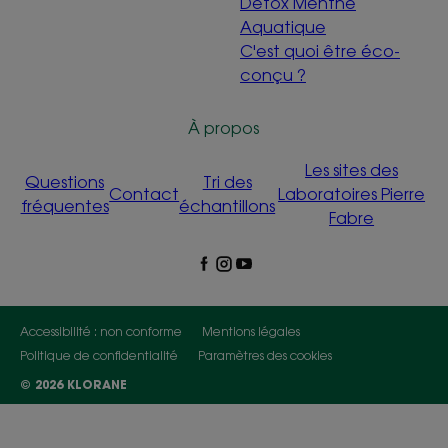
Détox Menthe
Aquatique
C'est quoi être éco-
conçu ?
À propos
Les sites des
Questions
Tri des
Contact
Laboratoires Pierre
fréquentes
échantillons
Fabre
Accessibilité : non conforme
Mentions légales
Politique de confidentialité
Paramètres des cookies
© 2026 KLORANE