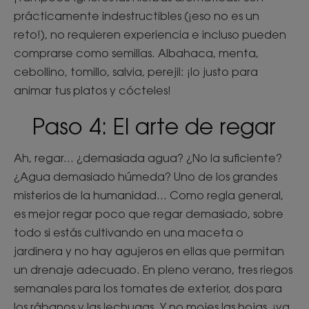
prácticamente indestructibles (¡eso no es un
reto!), no requieren experiencia e incluso pueden
comprarse como semillas. Albahaca, menta,
cebollino, tomillo, salvia, perejil: ¡lo justo para
animar tus platos y cócteles!
Paso 4: El arte de regar
Ah, regar... ¿demasiada agua? ¿No la suficiente?
¿Agua demasiado húmeda? Uno de los grandes
misterios de la humanidad... Como regla general,
es mejor regar poco que regar demasiado, sobre
todo si estás cultivando en una maceta o
jardinera y no hay agujeros en ellas que permitan
un drenaje adecuado. En pleno verano, tres riegos
semanales para los tomates de exterior, dos para
los rábanos y las lechugas. Y no mojes las hojas, ¡ya