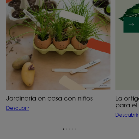
niños
inespera
para
el
cabello
graso
Jardinería en casa con niños
La orti
para el
Descubrir
Descubrir
Ir
Ir
Ir
Ir
Ir
al
al
al
al
al