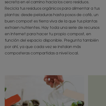
secreta en el camino hacia los cero residuos.
Recicla tus residuos orgánicos para alimentar a tus
plantas: desde peladuras hasta posos de café, un
buen compost es tierra viva de la que tus plantas
extraen nutrientes. Hay toda una serie de recursos
en Internet para hacer tu propio compost, en
función del espacio disponible. Pregunta también
por ahí, ya que cada vez se instalan más
composteras compartidas a nivel local.
Descubrir
Descubrir
Jardinería
La
en
ortiga,
casa
un
con
aliado