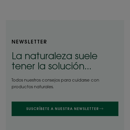
elemento
elemento
elemento
elemento
elemento
1
2
3
4
5
NEWSLETTER
La naturaleza suele
tener la solución...
Todos nuestros consejos para cuidarse con
productos naturales.
SUSCRÍBETE A NUESTRA NEWSLETTER