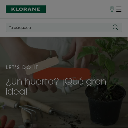
Puntos
de
venta
LET’S DO IT
¿Un huerto? ¡Qué gran
idea!