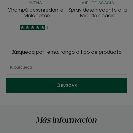
AVENA
MIEL DE ACACIA
Champú desenredante
Spray desenredante a la
- Melocotón
Miel de acacia
5
/
5
5
-
Búsqueda por tema, rango o tipo de producto
BUSCAR
Más información