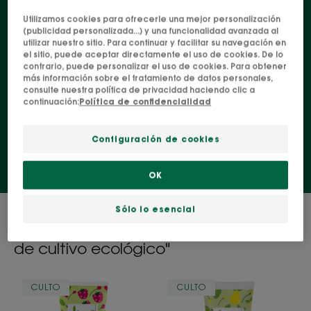
tanto la piel de tu hijo como la naturaleza, gracias
Utilizamos cookies para ofrecerle una mejor personalización
(publicidad personalizada...) y una funcionalidad avanzada al
a sus fórmulas biodegradables y de alta tolerancia.
utilizar nuestro sitio. Para continuar y facilitar su navegación en
Limpia suavemente la delicada piel y el cabello del
el sitio, puede aceptar directamente el uso de cookies. De lo
contrario, puede personalizar el uso de cookies. Para obtener
bebé.
más información sobre el tratamiento de datos personales,
consulte nuestra política de privacidad haciendo clic a
continuación:
Política de confidencialidad
Bebés y niños
Configuración de cookies
OK
Sólo lo esencial
4 resultados "Nuestros productos
infantiles están elaborados con avena
de cultivo ecológico"
Gel
Gel
CULTO
CULTO
de
de