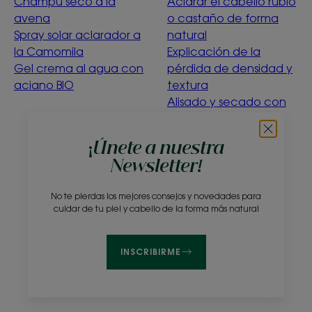
Champú seco a la
Aclarar el cabello rubio
avena
o castaño de forma
Spray solar aclarador a
natural
la Camomila
Explicación de la
Gel crema al agua con
pérdida de densidad y
aciano BIO
textura
Alisado y secado con
suavidad
Menta acuática
¡Únete a nuestra
purificante
Newsletter!
¿Qué significa la
ecoconcepción?
No te pierdas los mejores consejos y novedades para
cuidar de tu piel y cabello de la forma más natural
Sobre nosotros
Preguntas frecuentes
Contacto
INSCRIBIRME