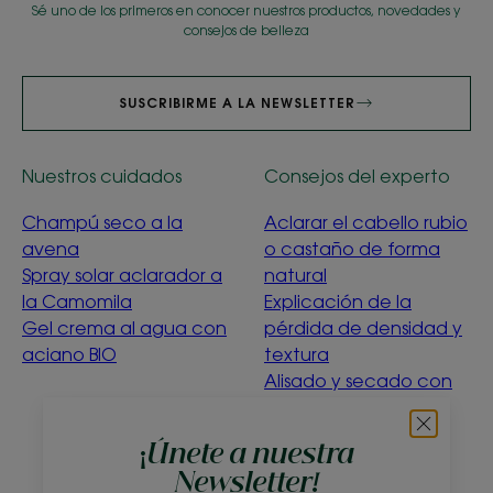
Sé uno de los primeros en conocer nuestros productos, novedades y
consejos de belleza
SUSCRIBIRME A LA NEWSLETTER
Nuestros cuidados
Consejos del experto
Champú seco a la
Aclarar el cabello rubio
avena
o castaño de forma
Spray solar aclarador a
natural
la Camomila
Explicación de la
Gel crema al agua con
pérdida de densidad y
aciano BIO
textura
Alisado y secado con
suavidad
Menta acuática
¡Únete a nuestra
purificante
Newsletter!
¿Qué significa la