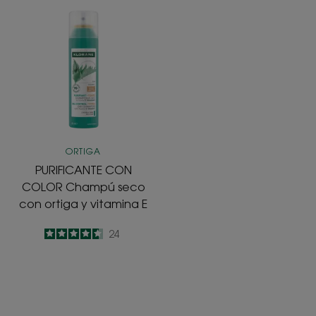
PURIFICANTE
CON
COLOR
Champú
seco
con
ortiga
y
vitamina
ORTIGA
E
PURIFICANTE CON
COLOR Champú seco
con ortiga y vitamina E
4.6
/
5
24
-