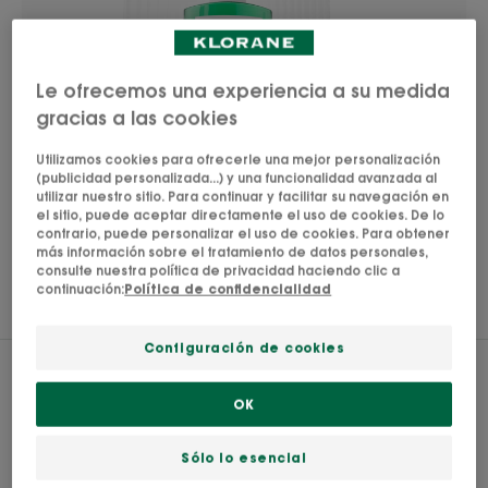
Le ofrecemos una experiencia a su medida
gracias a las cookies
Utilizamos cookies para ofrecerle una mejor personalización
(publicidad personalizada...) y una funcionalidad avanzada al
utilizar nuestro sitio. Para continuar y facilitar su navegación en
el sitio, puede aceptar directamente el uso de cookies. De lo
contrario, puede personalizar el uso de cookies. Para obtener
más información sobre el tratamiento de datos personales,
consulte nuestra política de privacidad haciendo clic a
continuación:
Política de confidencialidad
REGULAR Y PURIFICAR
Configuración de cookies
Regular y purificar el cabello
OK
graso
Sólo lo esencial
Los cuidados a la Ortiga Medicinal BIO