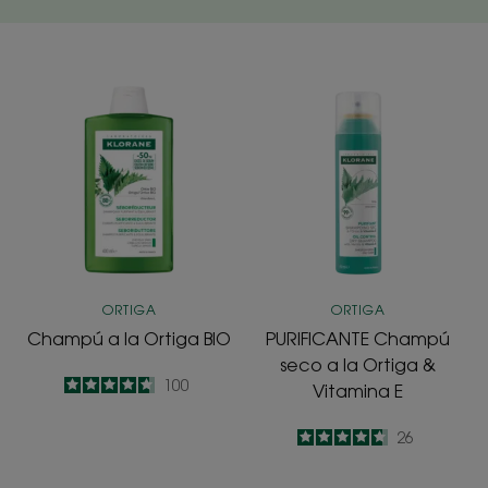
Champú
PURIFICANTE
a
Champú
la
seco
Ortiga
a
BIO
la
Ortiga
&
Vitamina
E
ORTIGA
ORTIGA
Champú a la Ortiga BIO
PURIFICANTE Champú
seco a la Ortiga &
4.7
/
5
100
Vitamina E
-
4.7
/
5
26
-