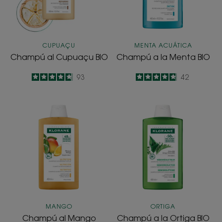
CUPUAÇU
MENTA ACUÁTICA
Champú al Cupuaçu BIO
Champú a la Menta BIO
4.8
/
5
93
4.8
/
5
42
-
-
Champú
Champú
al
a
Mango
la
Ortiga
BIO
MANGO
ORTIGA
Champú al Mango
Champú a la Ortiga BIO