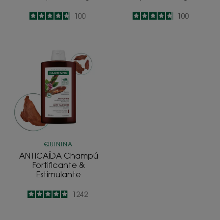
4.7
/
5
100
4.7
/
5
100
-
-
ANTICAÍDA
Champú
Fortificante
&
Estimulante
QUININA
ANTICAÍDA Champú
Fortificante &
Estimulante
4.8
/
5
1242
-