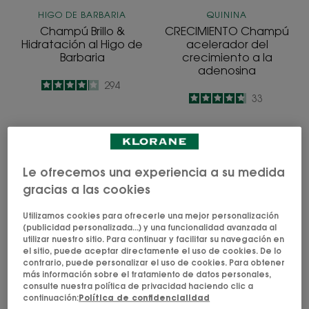
HIGO DE BARBARIA
QUININA
Champú Brillo &
CRECIMIENTO Champú
Hidratación al Higo de
acelerador del
Barbaria
crecimiento a la
adenosina
4.1
/
5
294
4.7
/
5
33
-
-
ANTICASPA
Champú
Champú
envolvente
Tratante
a
Le ofrecemos una experiencia a su medida
y
la
gracias a las cookies
Reequilibrante
almendra
Utilizamos cookies para ofrecerle una mejor personalización
-
(publicidad personalizada...) y una funcionalidad avanzada al
Todo
utilizar nuestro sitio. Para continuar y facilitar su navegación en
el sitio, puede aceptar directamente el uso de cookies. De lo
tipo
contrario, puede personalizar el uso de cookies. Para obtener
de
más información sobre el tratamiento de datos personales,
GALANGA
ALMENDRA
cabellos
consulte nuestra política de privacidad haciendo clic a
ANTICASPA Champú
Champú envolvente a
continuación:
Política de confidencialidad
Tratante y
la almendra - Todo tipo