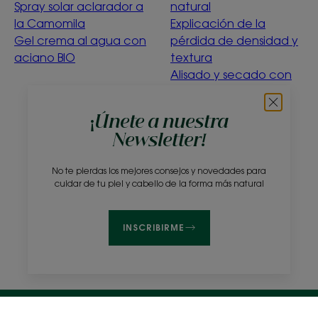
Spray solar aclarador a
natural
la Camomila
Explicación de la
Gel crema al agua con
pérdida de densidad y
aciano BIO
textura
Alisado y secado con
suavidad
Menta acuática
¡Únete a nuestra
purificante
Newsletter!
¿Qué significa la
ecoconcepción?
No te pierdas los mejores consejos y novedades para
cuidar de tu piel y cabello de la forma más natural
Sobre nosotros
Preguntas frecuentes
Contacto
INSCRIBIRME
Avisos legales
Política de privacidad
Configuración de cookies