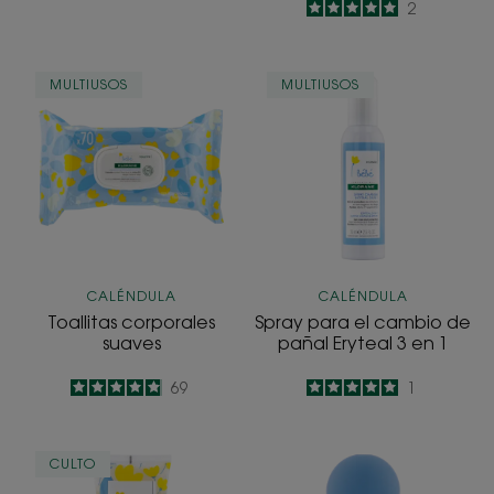
5
/
5
2
-
Toallitas
Spray
MULTIUSOS
MULTIUSOS
corporales
para
suaves
el
cambio
de
pañal
Eryteal
3
en
CALÉNDULA
CALÉNDULA
1
Toallitas corporales
Spray para el cambio de
suaves
pañal Eryteal 3 en 1
4.9
/
5
69
5
/
5
1
-
-
Champú
Agua
CULTO
desenredante
perfumada