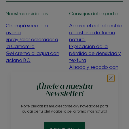
Nuestros cuidados
Consejos del experto
Champú seco a la
Aclarar el cabello rubio
avena
o castaño de forma
Spray solar aclarador a
natural
la Camomila
Explicación de la
Gel crema al agua con
pérdida de densidad y
aciano BIO
textura
Alisado y secado con
suavidad
Menta acuática
¡Únete a nuestra
purificante
Newsletter!
¿Qué significa la
ecoconcepción?
No te pierdas los mejores consejos y novedades para
cuidar de tu piel y cabello de la forma más natural
Sobre nosotros
Preguntas frecuentes
Contacto