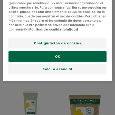
(publicidad personalizada...) y una funcionalidad avanzada al
CALÉNDULA
utilizar nuestro sitio. Para continuar y facilitar su navegación en
Toallitas limpiadoras con
el sitio, puede aceptar directamente el uso de cookies. De lo
agua
contrario, puede personalizar el uso de cookies. Para obtener
más información sobre el tratamiento de datos personales,
consulte nuestra política de privacidad haciendo clic a
4.9
/
5
15
continuación:
Política de confidencialidad
-
Configuración de cookies
CALÉNDULA
OK
Jabón sólido limpiador a
la Caléndula BIO
Sólo lo esencial
4.5
/
5
2
-
Crema
Crema
para
hidratante
el
a
cambio
la