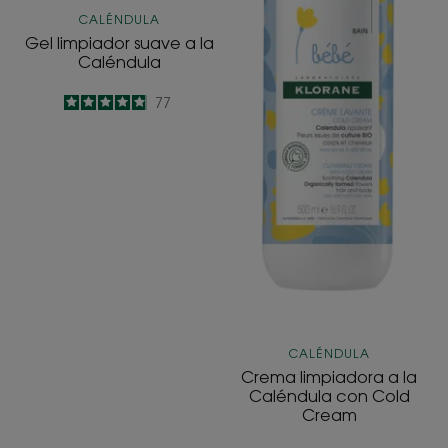
CALÉNDULA
Gel limpiador suave a la
Caléndula
4.9
/
5
77
-
CALÉNDULA
Crema limpiadora a la
Caléndula con Cold
Cream