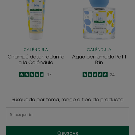
a
Petit
la
Brin
Caléndula
CALÉNDULA
CALÉNDULA
Champú desenredante
Agua perfumada Petit
a la Caléndula
Brin
4.8
/
5
37
5
/
5
34
-
-
Búsqueda por tema, rango o tipo de producto
BUSCAR