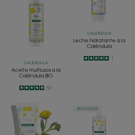
Caléndula
Caléndula
BIO
CALÉNDULA
Leche hidratante a la
Caléndula
5
/
5
1
CALÉNDULA
-
Aceite multiusos a la
Caléndula BIO
4.9
/
5
59
-
Crema
Agua
MULTIUSOS
nutritiva
perfumada
con
refrescante
Cold
a
Cream
la