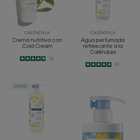
Caléndula
CALÉNDULA
CALÉNDULA
Crema nutritiva con
Agua perfumada
Cold Cream
refrescante a la
Caléndula
4.9
/
5
19
4.9
/
5
19
-
-
Gel
Crema
CULTO
limpiador
limpiadora
suave
a
a
la
la
Caléndula
Caléndula
con
Cold
Cream