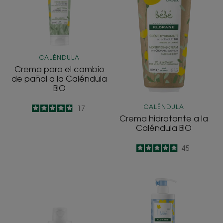
de
Caléndula
pañal
BIO
a
la
Caléndula
CALÉNDULA
BIO
Crema para el cambio
de pañal a la Caléndula
BIO
CALÉNDULA
4.9
/
5
17
Crema hidratante a la
-
Caléndula BIO
4.9
/
5
45
-
Aceite
Leche
multiusos
hidratante
a
a
la
la