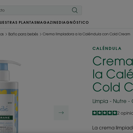
UESTRAS PLANTAS
MAGAZINE
DIAGNÓSTICO
ños
Baño para bebés
Crema limpiadora a la Caléndula con Cold Cream
CALÉNDULA
Crema 
la Cal
Cold 
Limpia - Nutre -
5
/
5
2
opini
-
La crema limpiad