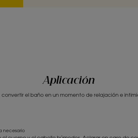
**Prueba de sensibilidad pediátrica durante 21 días 
***Piel nutrida, protegida y calmada : 100 % de acue
después del uso con 28 bebés bajo control pediátrico.
*De conformidad con la norma 301B de la OCDE.
Aplicación
 convertir el baño en un momento de relajación e intim
a necesario
el cuerpo y el cabello húmedos. Aclarar en caso de con