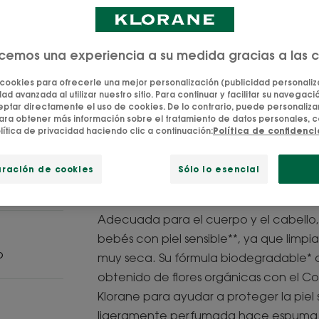
limpia con suavid
secas, sin picor en
ecemos una experiencia a su medida gracias a las 
Cold Cream de or
 cookies para ofrecerle una mejor personalización (publicidad personaliza
ad avanzada al utilizar nuestro sitio. Para continuar y facilitar su navegación
Limpia, nutre, ca
tar directamente el uso de cookies. De lo contrario, puede personalizar
ara obtener más información sobre el tratamiento de datos personales, c
lítica de privacidad haciendo clic a continuación:
Política de confidenc
Envase con dosificador
uración de cookies
Sólo lo esencial
Adecuada para el cuerpo y el cabello, 
bebés con piel sensible**, ya que limpia
o
muy seca. Su fórmula biodegradable* 
obtenido de flores orgánicas con el C
Klorane para ayudar a proteger la piel 
ligeramente perfumada hace espuma y 