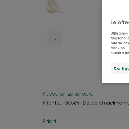
Le ofr
Utilizamos
funcionalid
puede acep
cookies. P
nuestra po
Config
Puede utilizarse para
Infantes - Bebés - Desde el nacimient
Edad