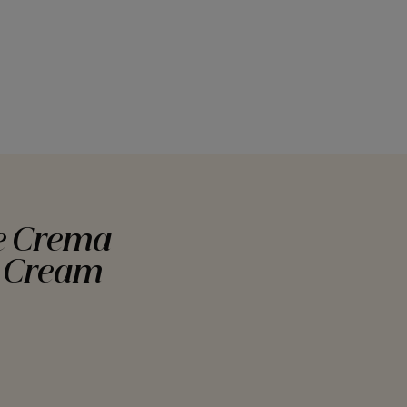
re Crema
d Cream