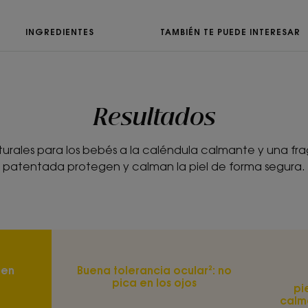
• Nutre : enriquecida con Cold Cream d
fórmula nutre intensamente la piel y la
INGREDIENTES
TAMBIÉN TE PUEDE INTERESAR
TEXTURA
Resultados
Textura
Crema
urales para los bebés a la caléndula calmante y una fr
patentada protegen y calman la piel de forma segura.
Beneficios de la te
Enriquecida con Col
de Klorane, su fórmul
profundidad.
Aroma del conten
Fragancia suave y re
 en
Buena tolerancia ocular²: no
pica en los ojos
pi
*De conformidad con la norma 301B de la OCDE.
calm