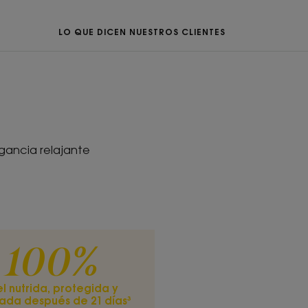
e origen natural de Klorane, su
 deja suave y protegida***.
LO QUE DICEN NUESTROS CLIENTES
RECICLAJE
agancia relajante
xtura
d Cream de origen natural
a nutre la piel en
ido
100%
lajante
el nutrida, protegida y
ada después de 21 días³