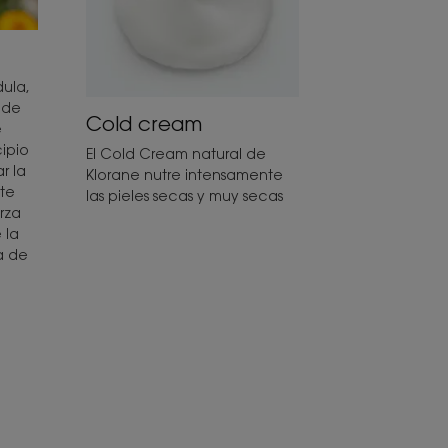
dula,
 de
Cold cream
e
ipio
El Cold Cream natural de
r la
Klorane nutre intensamente
ste
las pieles secas y muy secas
rza
 la
a de