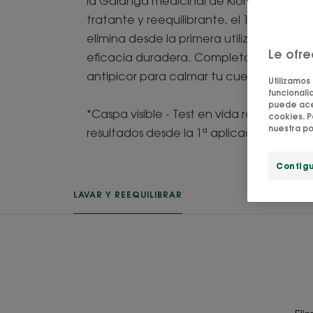
la Galanga medicinal de Klorane. Graci
tratante y reequilibrante, el 100% de la c
elimina desde la primera utilización*, of
Le ofr
eficacia duradera. Completa tu rutina c
antipicor para calmar tu cuero cabellud
Utilizamos
funcionalid
puede acep
*Caspa visible - Test en vida real en 79 
cookies. P
nuestra po
resultados desde la 1ª aplicación.
Config
LAVAR Y REEQUILIBRAR
DE LA MISM