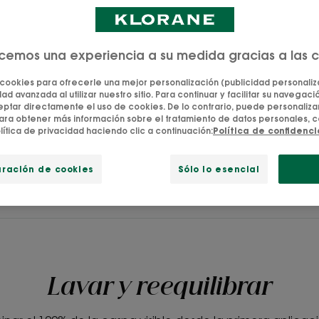
as a su champú
aspa visible se
reciendo una
ecemos una experiencia a su medida gracias a las 
on el tratamiento
o.
 cookies para ofrecerle una mejor personalización (publicidad personaliza
ad avanzada al utilizar nuestro sitio. Para continuar y facilitar su navegación
tar directamente el uso de cookies. De lo contrario, puede personalizar
consumidores,
ara obtener más información sobre el tratamiento de datos personales, c
lítica de privacidad haciendo clic a continuación:
Política de confidenc
uración de cookies
Sólo lo esencial
A GAMA
CALMAR Y ALIVIAR
DE LA MIS
Lavar y reequilibrar