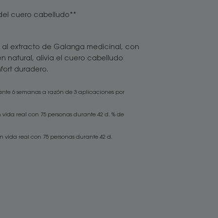
 del cuero cabelludo**
ne al extracto de Galanga medicinal, con
n natural, alivia el cuero cabelludo
fort duradero.
rante 6 semanas a razón de 3 aplicaciones por
n vida real con 75 personas durante 42 d. % de
en vida real con 75 personas durante 42 d.