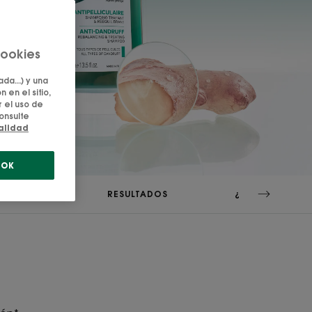
cookies
da...) y una
 en el sitio,
 el uso de
onsulte
ialidad
OK
MA GAMA
RESULTADOS
¿LO SABÍAS?