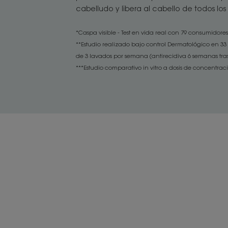
cabelludo y libera al cabello de todos los
*Caspa visible - Test en vida real con 79 consumidores
**Estudio realizado bajo control Dermatológico en 3
de 3 lavados por semana (antirecidiva 6 semanas tras 
***Estudio comparativo in vitro a dosis de concentrac