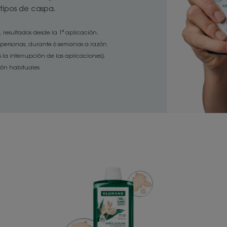
 tipos de caspa.
, resultados desde la 1ª aplicación.
3 personas, durante 6 semanas a razón
la interrupción de las aplicaciones).
ión habituales
ANTICASPA
Champú
Tratante
y
Reequilibrante