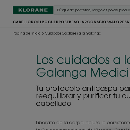
CABELLO
ROSTRO
CUERPO
BEBÉ
SOLAR
CONSEJOS
VALORES
N
Página de inicio
Cuidados Capilares a la Galanga
Los cuidados a l
Galanga Medici
Tu protocolo anticaspa pa
reequilibrar y purificar tu c
cabelludo
Libérate de la caspa incluso la persiste