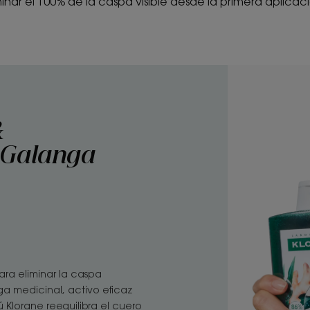
minar el 100% de la caspa visible desde la primera aplicac
&
a Galanga
ara eliminar la caspa
ga medicinal, activo eficaz
Klorane reequilibra el cuero