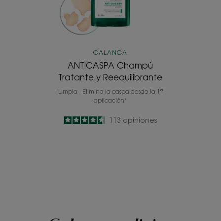
GALANGA
ANTICASPA Champú
Tratante y Reequilibrante
Limpia - Elimina la caspa desde la 1ª
aplicación*
4.6
/
5
113
opiniones
-