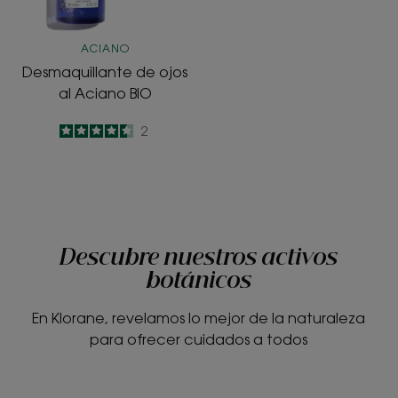
ACIANO
Desmaquillante de ojos
al Aciano BIO
4.5
/
5
2
-
Descubre nuestros activos
botánicos
En Klorane, revelamos lo mejor de la naturaleza
para ofrecer cuidados a todos