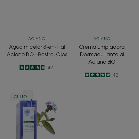
3-
Desmaquillant
en-
al
1
Aciano
al
BIO
Aciano
ACIANO
ACIANO
BIO
Agua micelar 3-en-1 al
Crema Limpiadora
-
Aciano BIO - Rostro, Ojos
Desmaquillante al
Rostro,
Aciano BIO
Ojos
4.8
/
5
42
-
4.8
/
5
42
-
Desmaquillante
CULTO
de
ojos
al
Aciano
BIO