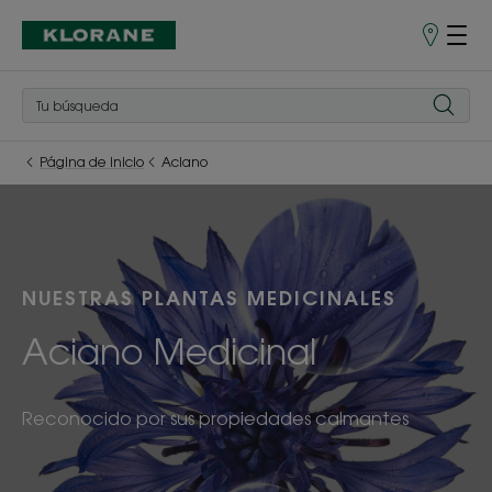
Puntos
de
venta
Página de inicio
Aciano
NUESTRAS PLANTAS MEDICINALES
Aciano Medicinal
Reconocido por sus propiedades calmantes