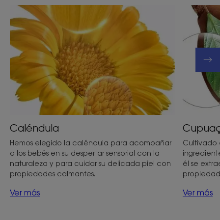
Caléndula
Cupua
Hemos elegido la caléndula para acompañar
Cultivado
a los bebés en su despertar sensorial con la
ingredient
naturaleza y para cuidar su delicada piel con
él se ext
propiedades calmantes.
propiedade
Ver más
Ver más