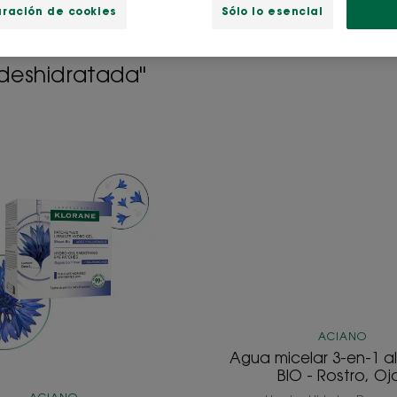
uración de cookies
Sólo lo esencial
 deshidratada"
Parches
Agua
de
micelar
ojos
3-
alisadores
en-
hidro-
1
gel
al
al
Aciano
Aciano
BIO
BIO
-
&
Rostro,
ACIANO
Ácido
Ojos
Agua micelar 3-en-1 a
hialurónico
BIO - Rostro, Oj