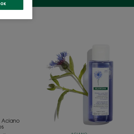
OK
Desmaquillante
de
ojos
waterproof
l Aciano
os