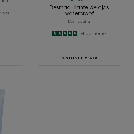
ACIANO
uilla
Desmaquillante de ojos
ones
waterproof
Desmaquilla
4.9
/
5
54
opiniones
-
A
PUNTOS DE VENTA