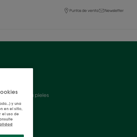
Puntos de venta
Newsletter
ratada
cookies
tamientos para pieles
co.
da...) y una
 en el sitio,
 el uso de
onsulte
ialidad