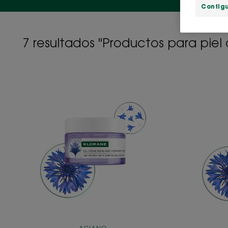
Config
7 resultados "Productos para piel
Gel
crema
hidratante
repulpante
24h
-
Aciano
Bio
+
Ácido
Hialurónico