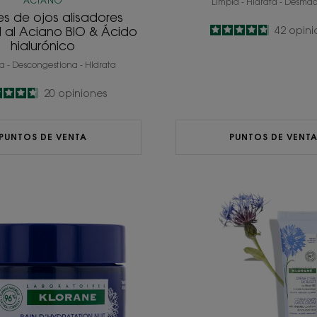
ACIANO
Limpia - Hidrata - Desmaq
s de ojos alisadores
4.8
/
5
42
opini
l al Aciano BIO & Ácido
hialurónico
-
a - Descongestiona - Hidrata
4.7
/
5
20
opiniones
-
PUNTOS DE VENTA
PUNTOS DE VENT
Baño
Crema
de
al
hidratación
agua
noche
de
al
Aciano
Aciano
BIO
BIO