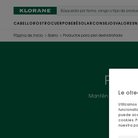
CABELLO
ROSTRO
CUERPO
BEBÉ
SOLAR
CONSEJOS
VALORES
N
Página de inicio
Rostro
Productos para piel deshidratada
Produ
Le ofr
Mantén tu cutis fres
de
Utilizamos
funcionalid
puede acep
cookies. P
nuestra po