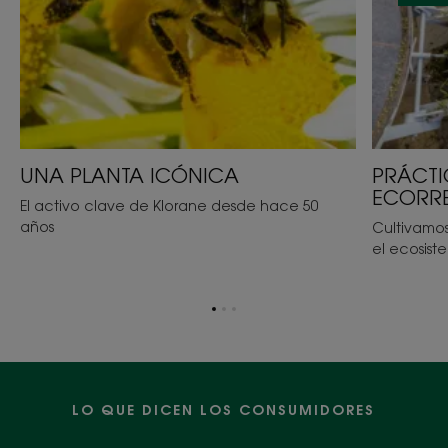
UNA PLANTA ICÓNICA
PRÁCTI
ECORR
El activo clave de Klorane desde hace 50
años
Cultivamo
el ecosist
Ir
Ir
Ir
al
al
al
elemento
elemento
elemento
1
2
3
LO QUE DICEN LOS CONSUMIDORES