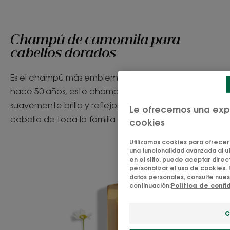
Champú de camomila para
cabellos dorados
Es el champú más emblemático de Klorane. Desde
hace 50 años, este champú con camomila aporta
suavemente brillo y reflejos rubios naturales al
Le ofrecemos una expe
cabello de toda la familia a partir de los 3 años.
cookies
Utilizamos cookies para ofrecerl
una funcionalidad avanzada al uti
en el sitio, puede aceptar dire
personalizar el uso de cookies.
datos personales, consulte nuest
continuación:
Política de conf
C