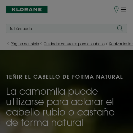
Puntos
de
venta
Página de inicio
Cuidados naturales para el cabello
Realzar los la
TEÑIR EL CABELLO DE FORMA NATURAL
La camomila puede
utilizarse para aclarar el
cabello rubio o castaño
de forma natural