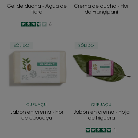
Gel de ducha - Agua de
Crema de ducha - Flor
tiare
de Frangipani
3.5
/
5
8
-
Jabón
Jabón
SÓLIDO
SÓLIDO
en
en
crema
crema
-
-
Flor
Hoja
de
de
cupuaçu
higuera
CUPUAÇU
CUPUAÇU
Jabón en crema - Flor
Jabón en crema - Hoja
de cupuaçu
de higuera
5
/
5
1
-