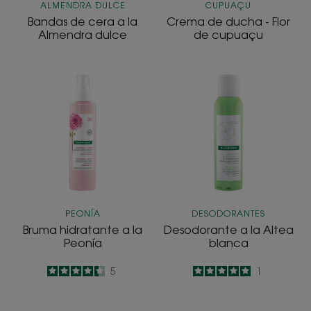
ALMENDRA DULCE
CUPUAÇU
Bandas de cera a la
Crema de ducha - Flor
Almendra dulce
de cupuaçu
Bruma
Desodorante
hidratante
a
a
la
la
Altea
Peonía
blanca
PEONÍA
DESODORANTES
Bruma hidratante a la
Desodorante a la Altea
Peonía
blanca
4.4
/
5
5
5
/
5
1
-
-