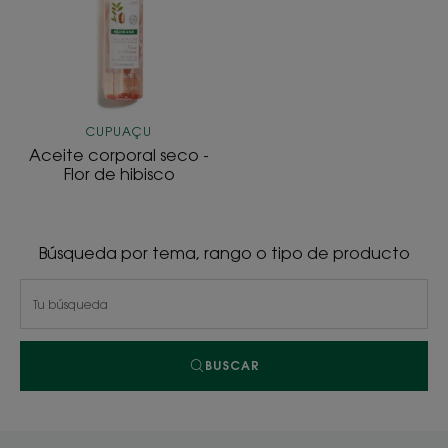
-
Flor
de
hibisco
CUPUAÇU
Aceite corporal seco -
Flor de hibisco
Búsqueda por tema, rango o tipo de producto
BUSCAR