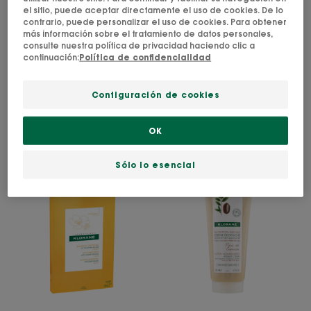
la
Almendra
el sitio, puede aceptar directamente el uso de cookies. De lo
Peonía
dulce
contrario, puede personalizar el uso de cookies. Para obtener
más información sobre el tratamiento de datos personales,
consulte nuestra política de privacidad haciendo clic a
continuación:
Política de confidencialidad
PEONÍA
ALMENDRA DULCE
Gel-crema hidratante a
Crema depilatoria a la
Configuración de cookies
la Peonía
Almendra dulce
OK
5
/
5
2
2.4
/
5
11
-
-
Sólo lo esencial
Bandas
Crema
de
de
cera
ducha
a
-
la
Flor
Almendra
de
dulce
cupuaçu