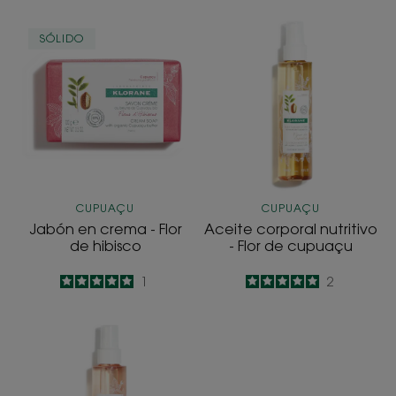
Jabón
Aceite
SÓLIDO
en
corporal
crema
nutritivo
-
-
Flor
Flor
de
de
hibisco
cupuaçu
CUPUAÇU
CUPUAÇU
Jabón en crema - Flor
Aceite corporal nutritivo
de hibisco
- Flor de cupuaçu
5
/
5
1
5
/
5
2
-
-
Aceite
corporal
seco