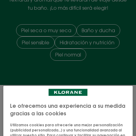
tu baño. ¡Lo más difícil será elegir!
Piel seca o muy seca
Baño y ducha
Piel sensible
Hidratación y nutrición
Piel normal
17 resultados "Cuerpo"
Le ofrecemos una experiencia a su medida
Gel-
Crema
gracias a las cookies
crema
depilatoria
hidratante
a
Utilizamos cookies para ofrecerle una mejor personalización
a
la
(publicidad personalizada...) y una funcionalidad avanzada al
utilizar nuestro sitio. Para continuar y facilitar su navegación en