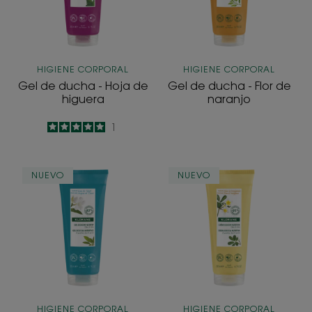
de
de
higuera
naranjo
HIGIENE CORPORAL
HIGIENE CORPORAL
Gel de ducha - Hoja de
Gel de ducha - Flor de
higuera
naranjo
5
/
5
1
-
Gel
Crema
NUEVO
NUEVO
de
de
ducha
ducha
-
-
Agua
Flor
de
de
tiare
Frangipani
HIGIENE CORPORAL
HIGIENE CORPORAL