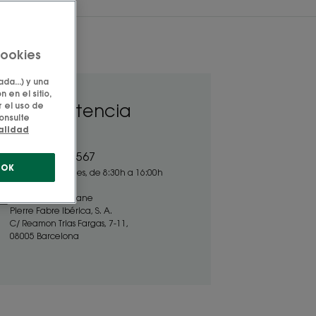
cookies
da...) y una
 en el sitio,
 el uso de
Asistencia
onsulte
ialidad
+34 900 300 567
OK
De lunes a viernes, de 8:30h a 16:00h
Laboratorios Klorane
Pierre Fabre Ibérica, S. A.
C/ Reamon Trias Fargas, 7-11,
08005 Barcelona