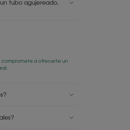
(un tubo agujereado,
 se compromete a ofrecerte un
ral.
os?
rales?