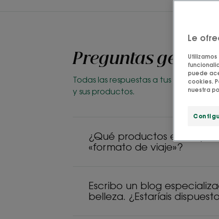
Le ofr
Preguntas general
Utilizamos
funcionalid
puede acep
Todas las respuestas a tus preguntas 
cookies. P
nuestra po
y sus productos.
Config
¿Qué productos están ya d
«formato de viaje»?
Escribo un blog especializ
belleza. ¿Estaríais dispues