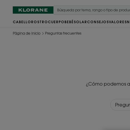
CABELLO
ROSTRO
CUERPO
BEBÉ
SOLAR
CONSEJOS
VALORES
N
Página de inicio
Preguntas frecuentes
¿Cómo podemos ayu
Pregu