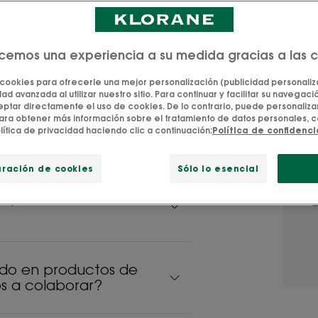
ecemos una experiencia a su medida gracias a las 
es
 cookies para ofrecerle una mejor personalización (publicidad personaliza
ad avanzada al utilizar nuestro sitio. Para continuar y facilitar su navegación
tar directamente el uso de cookies. De lo contrario, puede personalizar
generales sobre la marca Klorane
ara obtener más información sobre el tratamiento de datos personales, c
lítica de privacidad haciendo clic a continuación:
Política de confidenc
uración de cookies
Sólo lo esencial
isponibles en
ado en productos de
tos a colaborar?