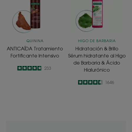
Intensivo
Sérum
hidratante
al
Higo
de
Barbaria
QUININA
HIGO DE BARBARIA
&
ANTICAÍDA Tratamiento
Hidratación & Brillo
Ácido
Fortificante Intensivo
Sérum hidratante al Higo
Hialurónico
de Barbaria & Ácido
4.8
/
5
233
Hialurónico
-
4.5
/
5
1646
-