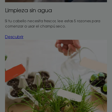
Limpieza sin agua
Si tu cabello necesita frescor, lee estas 5 razones para
comenzar a usar el champú seco.
Descubrir
Descubrir
Jardinería
en
casa
con
niños