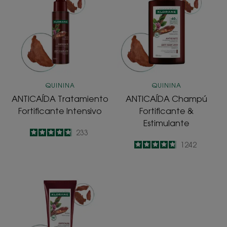
Fortificante
Fortificante
Intensivo
&
Estimulante
QUININA
QUININA
ANTICAÍDA Tratamiento
ANTICAÍDA Champú
Fortificante Intensivo
Fortificante &
Estimulante
4.8
/
5
233
-
4.8
/
5
1242
-
ANTICAÍDA
Acondicionador
Fortificante
&
Estimulante