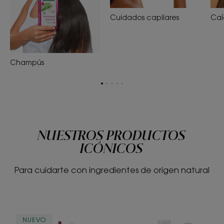
Cuidados capilares
Caí
Champús
Ir
Ir
Ir
Ir
Ir
a
a
a
a
a
la
la
la
la
la
página
página
página
página
página
1
2
3
4
5
NUESTROS PRODUCTOS
ICÓNICOS
Para cuidarte con ingredientes de origen natural
CRECIMIENTO
ANTICAÍDA
NUEVO