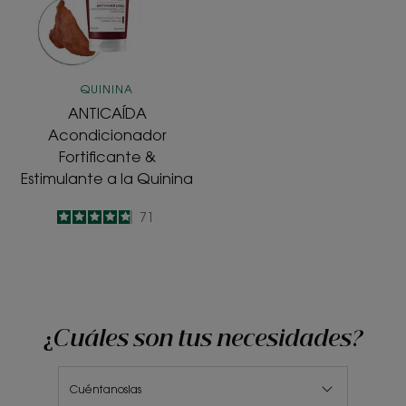
a
la
Quinina
QUININA
ANTICAÍDA
Acondicionador
Fortificante &
Estimulante a la Quinina
4.8
/
5
71
-
¿Cuáles son tus necesidades?
Cuéntanoslas