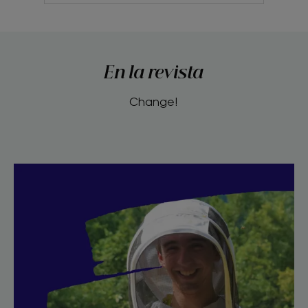
En la revista
Change!
Descubrir
Soy
un
apicultor
comprometido
con
la
sociedad