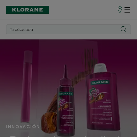
Puntos
de
venta
¡Descubre!
INNOVACIÓN