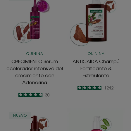
Serum
Champú
acelerador
Fortificante
intensivo
&
del
Estimulante
crecimiento
con
Adenosina
QUININA
QUININA
CRECIMIENTO Serum
ANTICAÍDA Champú
acelerador intensivo del
Fortificante &
crecimiento con
Estimulante
Adenosina
4.8
/
5
1242
-
4.7
/
5
30
-
ANTICAÍDA
Hidratación
NUEVO
Tratamiento
&
Fortificante
Brillo