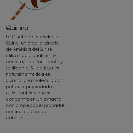
Textura
Bálsamo
Quinina
La Cinchona medicinal o
Aroma del contenido
Quino, un árbol originario
Perfume amaderado
de América del Sur, se
utiliza tradicionalmente
*Estudio biometrológico ex vivo realizado en mechones de cabello.
como agente fortificante y
*90% de ingredientes de origen natural
**Sin ingredientes de origen animal
tonificante. Su corteza es
*Test in vitro sobre el dúo de activos.
naturalmente rica en
**Estudio biometrológico ex vivo realizado en mechones de cabello.
quinina, una molécula con
potentes propiedades
estimulantes, y que se
concentra en un extracto
con propiedades probadas
contra la caída del
cabello.