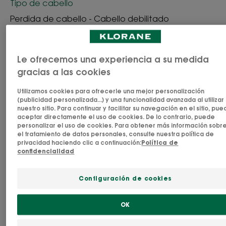
Tipo de cabello
Perdida de cabello - Cabello debilitado
Necesidades
Le ofrecemos una experiencia a su medida
Caída de cabello - Fortificante - Brillo
gracias a las cookies
Utilizamos cookies para ofrecerle una mejor personalización
Fabricado en Francia
(publicidad personalizada...) y una funcionalidad avanzada al utilizar
nuestro sitio. Para continuar y facilitar su navegación en el sitio, pu
aceptar directamente el uso de cookies. De lo contrario, puede
Actuando tanto en el cuero cabelludo como en
personalizar el uso de cookies. Para obtener más información sobr
los largos, el acondicionador Anticaída Fortificante
el tratamiento de datos personales, consulte nuestra política de
privacidad haciendo clic a continuación:
Política de
& Estimulante a la Quinina medicinal activa todos
confidencialidad
los mecanismos para maximizar la densidad del
cabello: menos caída gracias la eficacia del dúo
Configuración de cookies
exclusivo de Quinina & Cafeína, -61% de rotura
desde la 1ª aplicación y una mejor calidad del
OK
cabello gracias la Ceramida-like, un activo que