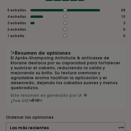
5
estrellas
58
4
estrellas
10
3
estrellas
3
2
estrellas
0
1
estrella
0
Resumen de opiniones
El Après-Shampoing Antichute & anticasse de
Klorane destaca por su capacidad para fortalecer
y suavizar el cabello, reduciendo la caída y
mejorando su brillo. Su textura cremosa y
agradable aroma facilitan la aplicación y el
desenredo, dejando los cabellos suaves y menos
quebradizos.
Este resumen es generado por IA
¿Fue útil?
Sí
No
Ordenar las opiniones