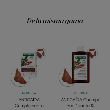
De la misma gama
ANTICAÍDA
ANTICAÍDA
Complemento
Champú
alimenticio
Fortificante
Fuerza
&
&
Estimulante
Vitalidad
QUININA
QUININA
ANTICAÍDA
ANTICAÍDA Champú
Complemento
Fortificante &