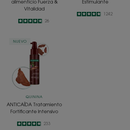
alimenticio Fuerza &
Estimulante
Vitalidad
4.8
/
5
1242
-
4.8
/
5
26
-
ANTICAÍDA
NUEVO
Tratamiento
Fortificante
Intensivo
QUININA
ANTICAÍDA Tratamiento
Fortificante Intensivo
4.8
/
5
233
-