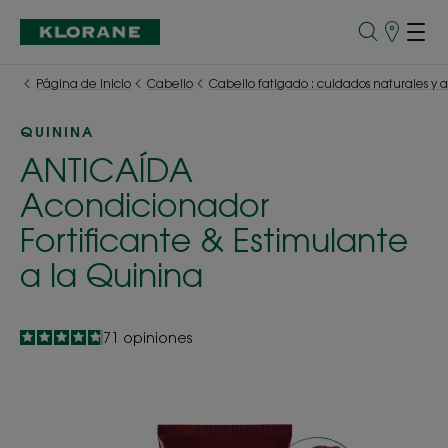
Puntos
de
venta
Página de inicio
Cabello
Cabello fatigado : cuidados naturales y 
QUININA
ANTICAÍDA
Acondicionador
Fortificante & Estimulante
a la Quinina
4.8
/
5
71
opiniones
-