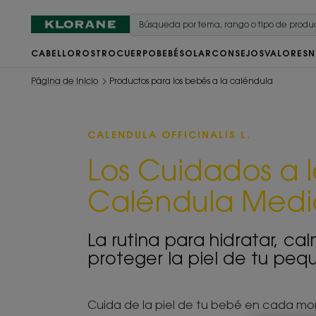
CABELLO
ROSTRO
CUERPO
BEBÉ
SOLAR
CONSEJOS
VALORES
N
Página de inicio
Productos para los bebés a la caléndula
CALENDULA OFFICINALIS L.
Los Cuidados a 
Caléndula Medi
La rutina para hidratar, ca
proteger la piel de tu peq
Cuida de la piel de tu bebé en cada mo