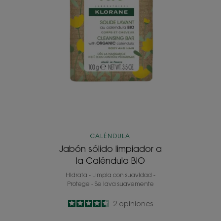
CALÉNDULA
Jabón sólido limpiador a
la Caléndula BIO
Hidrata - Limpia con suavidad -
Protege - Se lava suavemente
4.5
/
5
2
opiniones
-