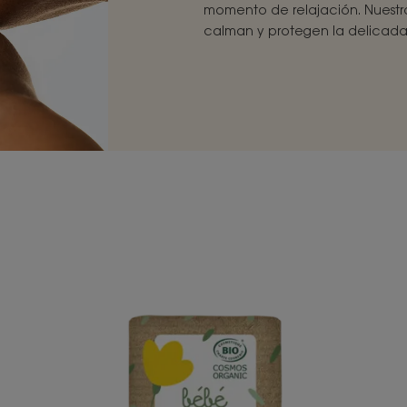
momento de relajación. Nuestra
calman y protegen la delicada 
Jabón
sólido
limpiador
a
la
Caléndula
BIO