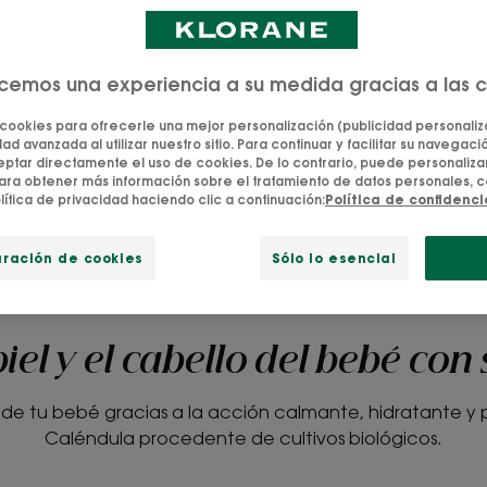
 aseo. Los
s para respetar la
e la sequedad y
ecemos una experiencia a su medida gracias a las 
ón calmante de la
 cookies para ofrecerle una mejor personalización (publicidad personaliza
biológica.
ad avanzada al utilizar nuestro sitio. Para continuar y facilitar su navegación
tar directamente el uso de cookies. De lo contrario, puede personalizar
ara obtener más información sobre el tratamiento de datos personales, c
lítica de privacidad haciendo clic a continuación:
Política de confidenc
MA
NUTRIR Y CALMAR
DE LA MISMA G
uración de cookies
Sólo lo esencial
piel y el cabello del bebé con
l de tu bebé gracias a la acción calmante, hidratante y 
Caléndula procedente de cultivos biológicos.