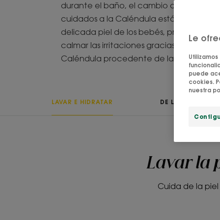
durante el baño, el cambio de pañal y el
cuidados a la Caléndula están formulado
delicada piel de los bebés, protegerla d
Le ofr
calmar las irritaciones gracias a la acci
Utilizamos
Caléndula procedente de la agricultura 
funcionalid
puede acep
cookies. P
nuestra po
LAVAR E HIDRATAR
DE LA MISMA GA
Config
Lavar la 
Cuida de la pie