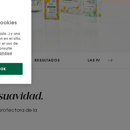
cookies
da...) y una
 en el sitio,
 el uso de
onsulte
ialidad
AMA
RESULTADOS
LAS PALABRAS DEL E
OK
 suavidad.
protectora de la