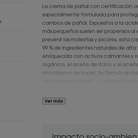
La crema de pañal con certificación o
especialmente formulada para proteger 
o
cambios de pañal. Expuestos a la acidez
más pequeños suelen ser propensos al en
prevenir las molestias y picores, esta 
99 % de ingredientes naturales de alta 
enriquecida con activos calmantes y 
orgánica, el aceite de ricino y el aceit
microbioma de la piel. Su fórmula sin 
aplicaciones, repara* y fortalece la piel
mantener la comodidad del bebé entre
Ver más
Ventaja
Su eficacia probada clínicamente y sus
ayudan a calmar y reparar, contribuyen
Impacto socio-ambient
zona del pañal del bebé.