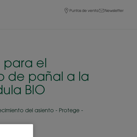
Puntos de venta
Newsletter
para el
 de pañal a la
ula BIO
cimiento del asiento - Protege -
iones