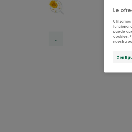
Le ofr
Utilizamos
funcionalid
puede acep
cookies. P
nuestra po
Config