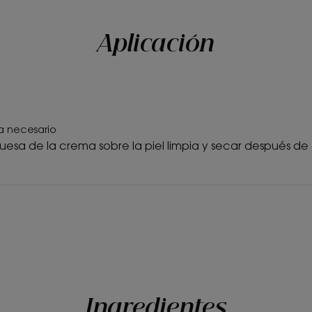
Beneficios de la te
Con su fórmula cremo
Aplicación
de pañal con certifi
proporciona cuidado 
enrojecida y la irrit
sequedad.
Aroma del conten
a necesario
Sin perfume
uesa de la crema sobre la piel limpia y secar después 
*favorece la reparación epidérmica
Ingredientes