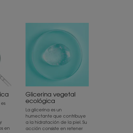
ica
Glicerina vegetal
ecológica
 es
La glicerina es un
humectante que contribuye
y
a la hidratación de la piel. Su
os en
acción consiste en retener