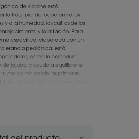
rgánica de Klorane está
la frágil piel del bebé entre los
 y a la humedad, los culitos de los
rojecimiento y la irritación. Para
crema específica, elaborada con un
tolerancia pediátrica, está
reparadores, como la caléndula
e de jojoba, y ayuda a equilibrar el
perfume calma desde las primeras
 frente a rojeces e irritaciones. Para
 los cambios de pañal.
 activos de origen natural, que
 a proteger y fortalecer la delicada
al del producto