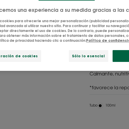
La crema a la ca
ecemos una experiencia a su medida gracias a las 
para el cambio d
la piel de rojeces
 cookies para ofrecerle una mejor personalización (publicidad personaliza
ad avanzada al utilizar nuestro sitio. Para continuar y facilitar su navegación
tar directamente el uso de cookies. De lo contrario, puede personalizar
ara obtener más información sobre el tratamiento de datos personales, c
Crema de pañal 
lítica de privacidad haciendo clic a continuación:
Política de confidenc
Con certificació
ingredientes de o
uración de cookies
Sólo lo esencial
Sin perfume.
Calmante, nutrit
*favorece la rep
Tubo
Tubo
100ml