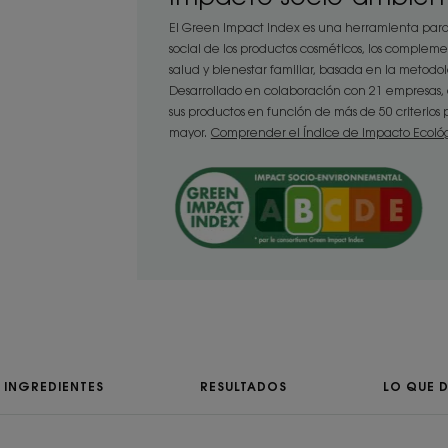
El Green Impact Index es una herramienta para
social de los productos cosméticos, los compleme
Beneficios
salud y bienestar familiar, basada en la metod
• Calma y nutre: la textura densa y c
Desarrollado en colaboración con 21 empresas, 
sus productos en función de más de 50 criterio
pañal cuida y reconforta el culito del
mayor.
Comprender el Índice de Impacto Ecoló
primeras aplicaciones.
• Repara: enriquecida con aceite de 
capacidad reparadora de la barrera 
• Protege: la crema contiene glicerin
reparar la película hidrolipídica de la 
agresiones.
TEXTURA
INGREDIENTES
RESULTADOS
LO QUE D
Textura
Crema