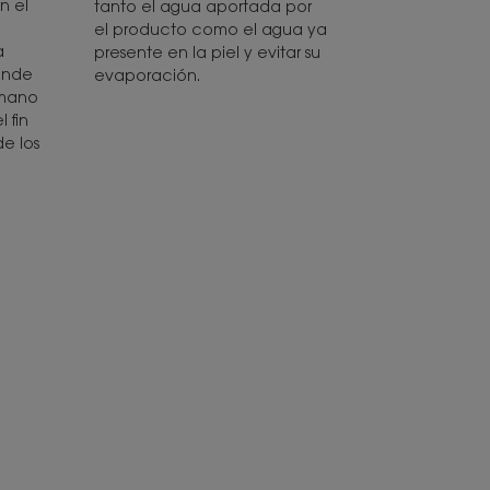
n el
tanto el agua aportada por
el producto como el agua ya
a
presente en la piel y evitar su
donde
evaporación.
 mano
 fin
de los