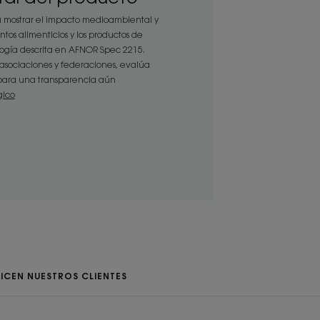
 mostrar el impacto medioambiental y
ntos alimenticios y los productos de
ología descrita en AFNOR Spec 2215.
remosa de la crema para el cambio de
asociaciones y federaciones, evalúa
s para una transparencia aún
 bebé, proporcionando alivio desde las
gico
jojoba, la crema de pañal aumenta la
cutánea.
a de origen vegetal que ayuda a
piel y actúa como barrera frente a las
ICEN NUESTROS CLIENTES