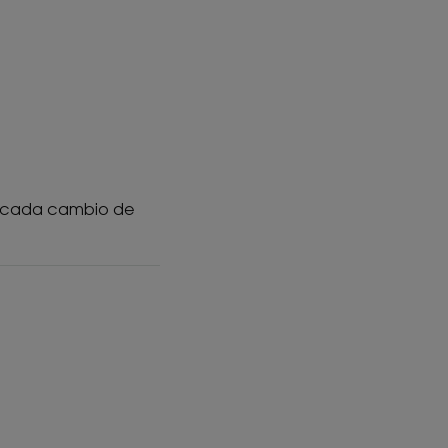
xtura
sa y sin perfume, la crema
cación orgánica
y protección para la piel
ación causada por la
ido
de cada cambio de