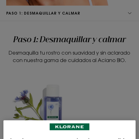
PASO 1: DESMAQUILLAR Y CALMAR
Paso 1: Desmaquillar y calmar
Desmaquilla tu rostro con suavidad y sin aclarado
con nuestra gama de cuidados al Aciano BIO.
Desmaquillante
Agua
de
micelar
ojos
3-
waterproof
en-
1
al
Aciano
ACIANO