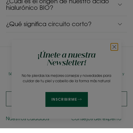
¿Cuál es el origen de nuestro ácido
hialurónico BIO?
¿Qué significa circuito corto?
¡Únete a nuestra
Newsletter!
Newsletter
Sé uno de los primeros en conocer nuestros productos, novedades y
No te pierdas los mejores consejos y novedades para
consejos de belleza
cuidar de tu piel y cabello de la forma más natural
SUSCRIBIRME A LA NEWSLETTER
INSCRIBIRME
Nuestros cuidados
Consejos del experto
Champú seco a la
Aclarar el cabello rubio