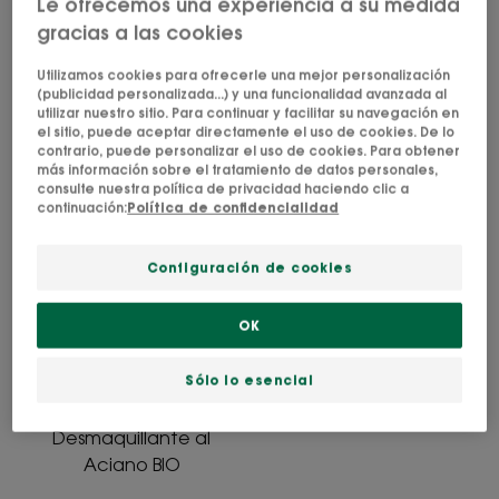
BIO
Le ofrecemos una experiencia a su medida
Agua micelar 3-en-1 al
-
gracias a las cookies
Aciano BIO - Rostro, Ojos
ACIANO
Rostro,
Desmaquillante de ojos
Utilizamos cookies para ofrecerle una mejor personalización
Ojos
4.8
/
5
42
(publicidad personalizada...) y una funcionalidad avanzada al
waterproof
-
utilizar nuestro sitio. Para continuar y facilitar su navegación en
el sitio, puede aceptar directamente el uso de cookies. De lo
4.9
/
5
54
contrario, puede personalizar el uso de cookies. Para obtener
-
más información sobre el tratamiento de datos personales,
consulte nuestra política de privacidad haciendo clic a
Crema
continuación:
Política de confidencialidad
Limpiadora
Desmaquillante
Configuración de cookies
al
Aciano
OK
BIO
Sólo lo esencial
ACIANO
Crema Limpiadora
Desmaquillante al
Aciano BIO