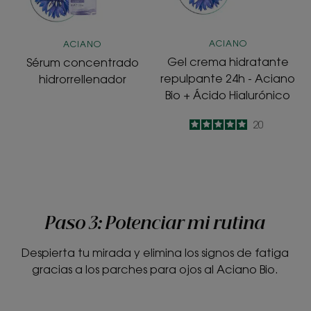
Aciano
Bio
+
ACIANO
ACIANO
Ácido
Gel crema hidratante
Sérum concentrado
Hialurónico
repulpante 24h - Aciano
hidrorrellenador
Bio + Ácido Hialurónico
5
/
5
20
-
Paso 3: Potenciar mi rutina
Despierta tu mirada y elimina los signos de fatiga
gracias a los parches para ojos al Aciano Bio.