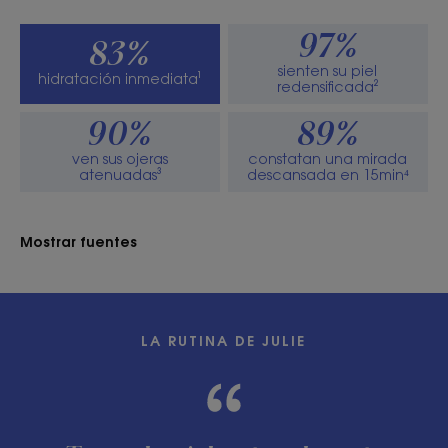
97%
83%
sienten su piel
hidratación inmediata¹
redensificada²
90%
89%
ven sus ojeras
constatan una mirada
atenuadas³
descansada en 15min⁴
Mostrar fuentes
LA RUTINA DE JULIE