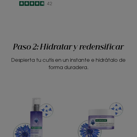
4.8
/
5
42
-
Paso 2: Hidratar y redensificar
Despierta tu cutis en un instante e hidrátalo de
forma duradera.
Sérum
Gel
concentrado
crema
hidrorrellenador
hidratante
repulpante
24h
-