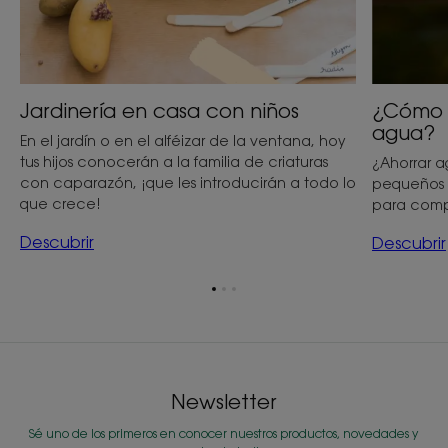
Jardinería en casa con niños
¿Cómo p
agua?
En el jardín o en el alféizar de la ventana, hoy
tus hijos conocerán a la familia de criaturas
¿Ahorrar ag
con caparazón, ¡que les introducirán a todo lo
pequeños 
que crece!
para compat
Descubrir
Descubrir
Ir
Ir
Ir
al
al
al
elemento
elemento
elemento
1
2
3
Newsletter
Sé uno de los primeros en conocer nuestros productos, novedades y