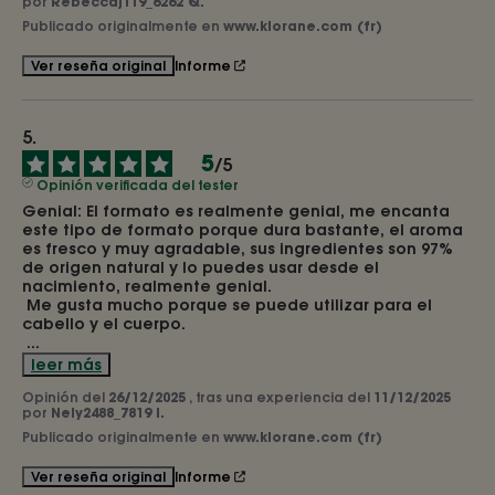
por
Rebeccaj119_6262 Q.
Publicado originalmente en
www.klorane.com (fr)
Informe
Ver reseña original
5
/
5
Opinión verificada del tester
Genial: El formato es realmente genial, me encanta 
este tipo de formato porque dura bastante, el aroma 
es fresco y muy agradable, sus ingredientes son 97% 
de origen natural y lo puedes usar desde el 
nacimiento, realmente genial.

 Me gusta mucho porque se puede utilizar para el 
cabello y el cuerpo.

...
leer más
Opinión del
26/12/2025
, tras una experiencia del
11/12/2025
por
Nely2488_7819 I.
Publicado originalmente en
www.klorane.com (fr)
Informe
Ver reseña original