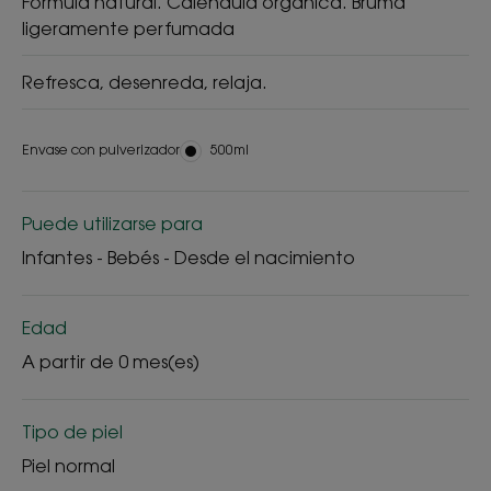
Fórmula natural. Caléndula orgánica. Bruma
ligeramente perfumada
Refresca, desenreda, relaja.
Envase con pulverizador
Envase
500ml
con
pulverizador
Puede utilizarse para
Infantes - Bebés - Desde el nacimiento
Edad
A partir de 0 mes(es)
Tipo de piel
Piel normal