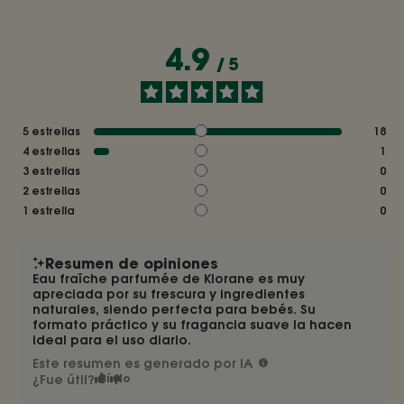
4.9
/
5
5
estrellas
18
4
estrellas
1
3
estrellas
0
2
estrellas
0
1
estrella
0
Resumen de opiniones
Eau fraîche parfumée de Klorane es muy
apreciada por su frescura y ingredientes
naturales, siendo perfecta para bebés. Su
formato práctico y su fragancia suave la hacen
ideal para el uso diario.
Este resumen es generado por IA
¿Fue útil?
Sí
No