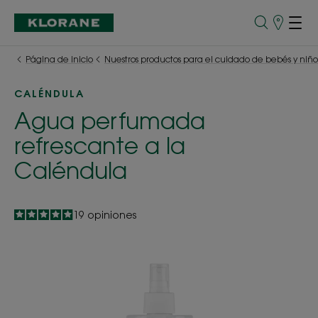
Puntos
de
venta
Página de inicio
Nuestros productos para el cuidado de bebés y niño
CALÉNDULA
Agua perfumada
refrescante a la
Caléndula
4.9
/
5
19
opiniones
-