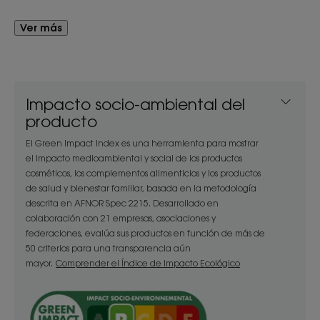
equilibrio. Sin aclarado y envasada en un práctico
frasco pulverizador portátil, el agua perfumada
Ver más
tiene una excelente tolerancia en bebés** y
puede pulverizarse varias veces al día.
Impacto socio-ambiental del
Ventaja
producto
Enriquecida con extracto de Caléndula para una
El Green Impact Index es una herramienta para mostrar
acción aún más suave, el Agua perfumada
el impacto medioambiental y social de los productos
calmante de Klorane proporciona a la piel del
cosméticos, los complementos alimenticios y los productos
bebé suavidad y confort***.
de salud y bienestar familiar, basada en la metodología
descrita en AFNOR Spec 2215. Desarrollado en
colaboración con 21 empresas, asociaciones y
Beneficios
federaciones, evalúa sus productos en función de más de
50 criterios para una transparencia aún
• Refresca : esta bruma ligera y perfumada es
mayor.
Comprender el Índice de Impacto Ecológico
ideal para refrescar al bebé durante los viajes o
cuando hace calor.