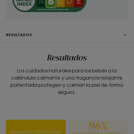
• Desenreda : aplicada sobre el cabello fino,
favorece un desenredado delicado.
• Fragancia suave : envuelve el cuerpo y el
cabello con una suave fragancia que proporciona
RESULTADOS
relajación y bienestar al bebé.
Resultados
TEXTURA
RECICLAJE
Los cuidados naturales para los bebés a la
caléndula calmante y una fragancia relajante
patentada protegen y calman la piel de forma
segura.
Textura
Líquida
Beneficios de la textura
Textura fresca y ligera que refresca en cualquier
96%
momento.
excelente tolerancia en
proporciona suavidad y