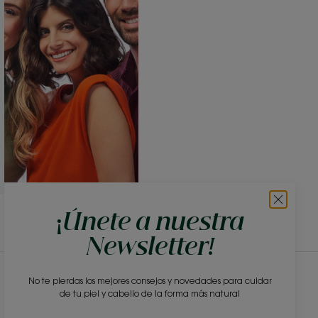
¡Únete a nuestra
Newsletter!
No te pierdas los mejores consejos y novedades para cuidar
Newsletter
de tu piel y cabello de la forma más natural
Sé uno de los primeros en conocer nuestros