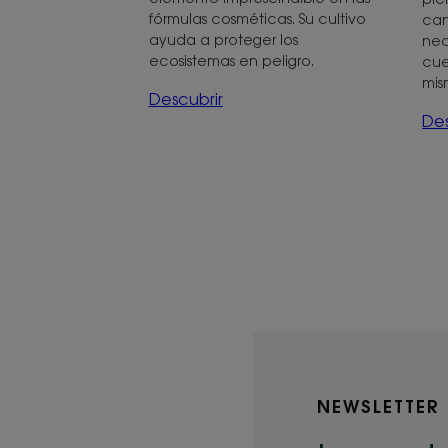
fórmulas cosméticas. Su cultivo
can
ayuda a proteger los
nec
ecosistemas en peligro.
cue
mis
Descubrir
Des
NEWSLETTER