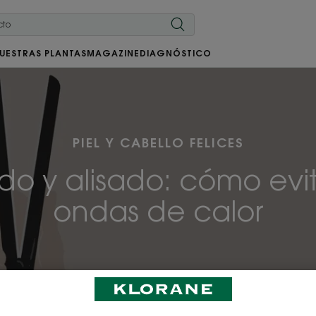
UESTRAS PLANTAS
MAGAZINE
DIAGNÓSTICO
PIEL Y CABELLO FELICES
o y alisado: cómo evit
ondas de calor