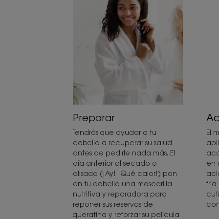
Preparar
Ac
Tendrás que ayudar a tu
El 
cabello a recuperar su salud
apl
antes de pedirle nada más. El
aco
día anterior al secado o
en 
alisado (¡Ay! ¡Qué calor!) pon
acl
en tu cabello una mascarilla
frí
nutritiva y reparadora para
cut
reponer sus reservas de
con
queratina y reforzar su película