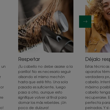
Respetar
Déjalo res
a un
¡Tu cabello no debe asarse a la
Estas técnicas
parrilla! No es necesario seguir
aparatos térm
r
alisando el mismo mechón
verdadera pr
hasta que esté frito. Una sola
cabello. Inten
or
pasada es suficiente, luego
máximo posibl
pasa a otro, aunque esto
cabello teng
re
signifique volver al final para
recuperarse. E
domar los más rebeldes. ¡Un
perfecta para
jo!
poco de dulzura!
peinados. Y si