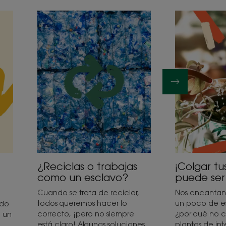
Descubrir
Descubrir
¿Reciclas
¡Colgar
o
tus
trabajas
plantas
como
no
un
puede
esclavo?
ser
más
fácil!
¿Reciclas o trabajas
¡Colgar tu
como un esclavo?
puede ser 
Cuando se trata de reciclar,
Nos encantan
todos queremos hacer lo
un poco de es
ado
correcto, ¡pero no siempre
¿por qué no co
o un
está claro! Algunas soluciones
plantas de int