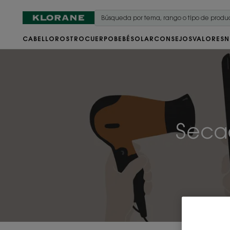
CABELLO
ROSTRO
CUERPO
BEBÉ
SOLAR
CONSEJOS
VALORES
N
Secad