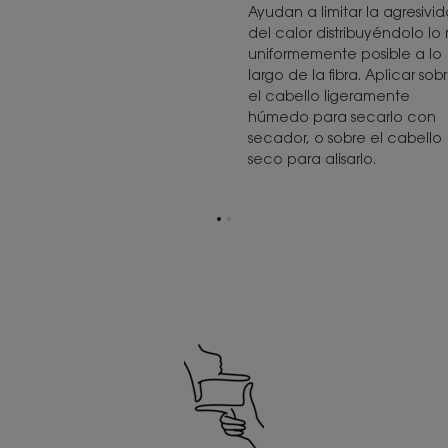
Ayudan a limitar la agresivi
del calor distribuyéndolo lo
uniformemente posible a lo
largo de la fibra. Aplicar sob
el cabello ligeramente
húmedo para secarlo con
secador, o sobre el cabello
seco para alisarlo.
Ir
Ir
a
a
la
la
página
página
1
2