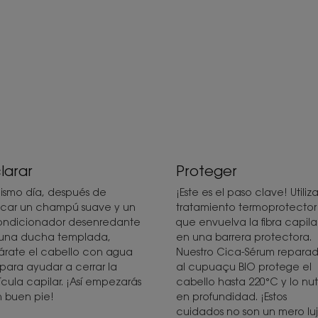
larar
Proteger
mismo día, después de
¡Este es el paso clave! Utiliz
icar un champú suave y un
tratamiento termoprotector
ndicionador desenredante
que envuelva la fibra capila
una ducha templada,
en una barrera protectora.
árate el cabello con agua
Nuestro Cica-Sérum reparad
a para ayudar a cerrar la
al cupuaçu BIO protege el
ícula capilar. ¡Así empezarás
cabello hasta 220°C y lo nut
 buen pie!
en profundidad. ¡Estos
cuidados no son un mero lu