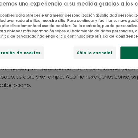
ecemos una experiencia a su medida gracias a las 
s para proteger el cab
 cookies para ofrecerle una mejor personalización (publicidad personaliza
ad avanzada al utilizar nuestro sitio. Para continuar y facilitar su navegación
calor
tar directamente el uso de cookies. De lo contrario, puede personalizar
ara obtener más información sobre el tratamiento de datos personales, c
lítica de privacidad haciendo clic a continuación:
Política de confidenc
 hasta las planchas, las técnicas de peinado caseras n
estro cabello. Estos aparatos térmicos debilitan los enl
uración de cookies
Sólo lo esencial
a darle la forma deseada. Utilizando calor concentrado,
o cabello y van directamente a la fibra. El resultado: el
 opaco, se abre y se rompe. Aquí tienes algunos consejos
 cabello sano.