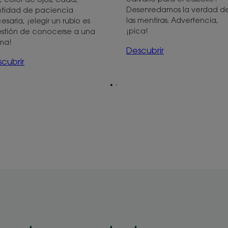
Desenredamos la verdad d
tidad de paciencia
las mentiras. Advertencia,
esaria, ¡elegir un rubio es
¡pica!
stión de conocerse a una
ma!
Descubrir
cubrir
Ir
Ir
a
a
la
la
página
página
1
2