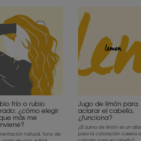
cubrir
Descubrir
bio
Jugo
de
limón
io
para
rado:
aclarar
ómo
el
gir
cabello,
¿funciona?
e
s
e
nviene?
Jugo de limón para
bio frío o rubio
aclarar el cabello,
rado: ¿cómo elegir
¿funciona?
 que más me
nviene?
¿El zumo de limón es un ali
para la coloración casera 
mentación natural, tono de
calvario para el cabello?
l, color de ojos, edad,