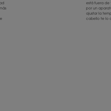
dad
está fuera de
 más
por un aparat
ajustar la tem
re
cabello te lo