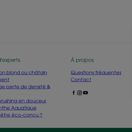
d'experts
À propos
mon blond ou châtain
Questions fréquentes
ment
Contact
e perte de densité &
 brushing en douceur
nthe Aquatique
i être éco-conçu ?