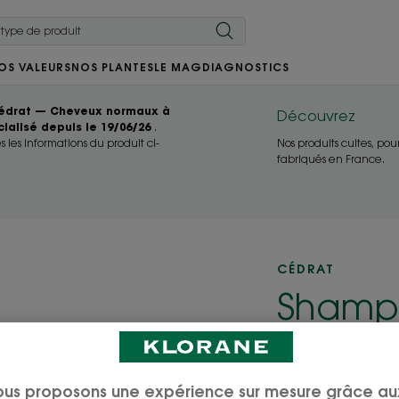
OS VALEURS
NOS PLANTES
LE MAG
DIAGNOSTICS
édrat — Cheveux normaux à
Découvrez
ialisé depuis le 19/06/26
.
Nos produits cultes, pou
 les informations du produit ci-
fabriqués en France.
CÉDRAT
Shampo
Cédra
normau
ous proposons une expérience sur mesure grâce au