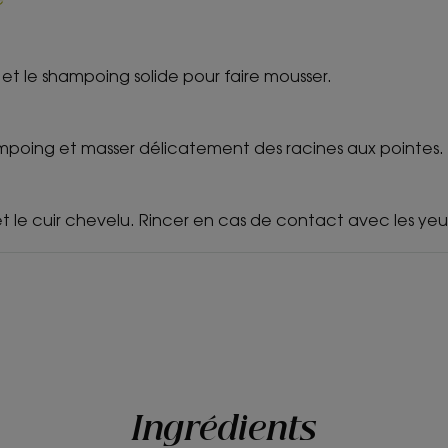
Avantages
Objectif zéro déchet : moins d’eau et m
 et le shampoing solide pour faire mousser.
autant d’utilisations que deux flacons
ampoing et masser délicatement des racines aux pointes.
Bénéfices
– Nettoyant : une base lavante sans sav
t le cuir chevelu. Rincer en cas de contact avec les yeu
tolérance, à la mousse généreuse, qui 
nettoyage purifiant et revitalisant.
– Tonifiant : l’actif de Cédrat, cultivé e
de Klorane, est riche en acides aminés 
vitalité aux cheveux.
– Détoxifiant : grâce aux propriétés dé
sébum est éliminé dès la première utili
leur légèreté.
Ingrédients