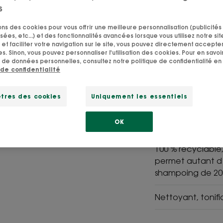
s
Permanent
Purifie - Nettoie
sons des cookies pour vous offrir une meilleure personnalisation (publicités
sées, etc...) et des fonctionnalités avancées lorsque vous utilisez notre sit
et faciliter votre navigation sur le site, vous pouvez directement accepter l
s. Sinon, vous pouvez personnaliser l'utilisation des cookies. Pour en savoir
Un Shampoing Sol
 de données personnelles, consultez notre politique de confidentialité en 
cheveux tonifiés 
 de confidentialité
sébum.
tres des cookies
Uniquement les essentiels
Objectif zéro dé
OK
plastique**** po
sa formule minim
100 % recyclable
permet autant d’
shampoing de 200
Nettoyant, tonifia