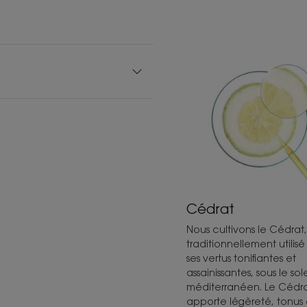
TEXTURE
Texture
Solide
Avantage de la tex
Mousse légère et ab
Senteur du conten
Parfum revigorant au
*Sans ingrédients d’origine animale.
Cédrat
**Selon la norme OCDE 301 B.
***Moyenne d’utilisation basée sur le calcul suivant 
lavages. À pondérer en fonction de la taille et épais
Nous cultivons le Cédrat,
****Comparaison vs un shampoing liquide de 400 ml
traditionnellement utilis
ses vertus tonifiantes et
assainissantes, sous le sole
méditerranéen. Le Cédr
apporte légèreté, tonus 