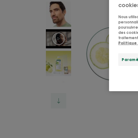
cookie
Nous utili
personnali
poursuivre 
des cookie
traitement
Politique
Paramè