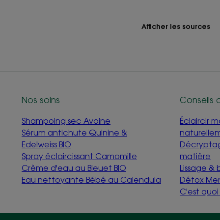
Afficher les sources
Nos soins
Conseils 
Shampoing sec Avoine
Éclaircir 
Sérum antichute Quinine &
naturelle
Edelweiss BIO
Décryptag
Spray éclaircissant Camomille
matière
Crème d'eau au Bleuet BIO
Lissage &
Eau nettoyante Bébé au Calendula
Détox Me
C'est quo