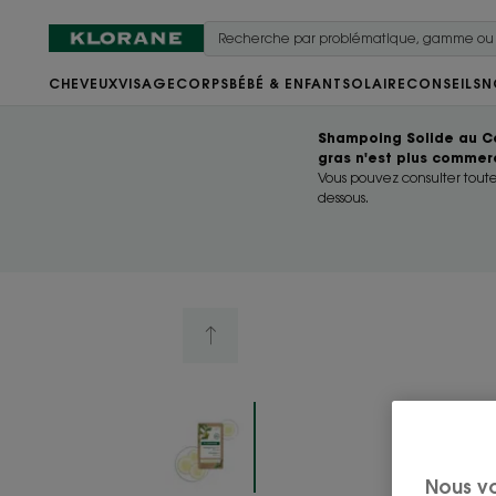
CHEVEUX
VISAGE
CORPS
BÉBÉ & ENFANT
SOLAIRE
CONSEILS
N
Shampoing Solide au C
gras n'est plus commerc
Vous pouvez consulter toutes
dessous.
Nous v