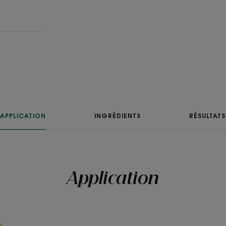
LE MOT DE
On est fan d
relaxant ! La pet
mousser le sh
APPLICATION
INGRÉDIENTS
RÉSULTATS
dans la main ou
le cuir chevelu
et c'es
Application
e