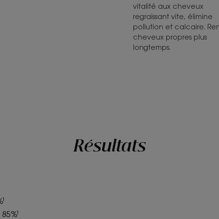
vitalité aux cheveux
regraissant vite, élimine
pollution et calcaire. Re
cheveux propres plus
longtemps.
Résultats
%¹
é 85%¹