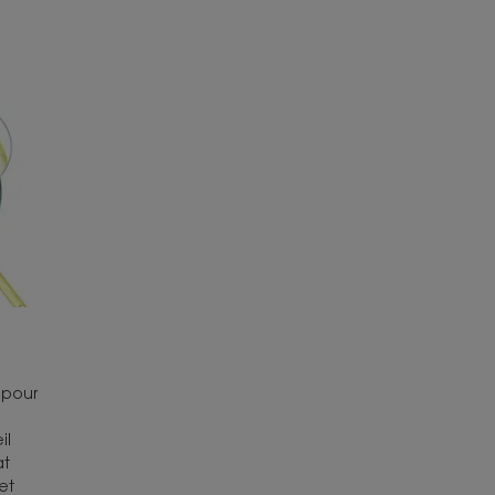
ENVIRONNEMENT
ture
ondante.
u
x notes d'agrumes.
: 400 ml permet 38 lavages et 80 g permet 32
seur de la chevelure.
é pour
il
at
et