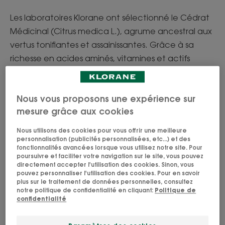
Les laboratoires Klorane ont sélectionné le Cédrat
Médicinal (Citrus medica L.), agrume ancestral aux
vertus tonifiantes et assainissantes. Grâce à sa
richesse en acides aminés, vitamines et actifs
séborégulateurs, le Cédrat Médicinal nettoie en
douceur, assainit durablement et apporte tonus et
Nous vous proposons une expérience sur
légèreté aux cheveux qui regraissent vite.
mesure grâce aux cookies
Nous utilisons des cookies pour vous offrir une meilleure
personnalisation (publicités personnalisées, etc...) et des
fonctionnalités avancées lorsque vous utilisez notre site. Pour
poursuivre et faciliter votre navigation sur le site, vous pouvez
directement accepter l'utilisation des cookies. Sinon, vous
pouvez personnaliser l'utilisation des cookies. Pour en savoir
plus sur le traitement de données personnelles, consultez
notre politique de confidentialité en cliquant:
Politique de
confidentialité