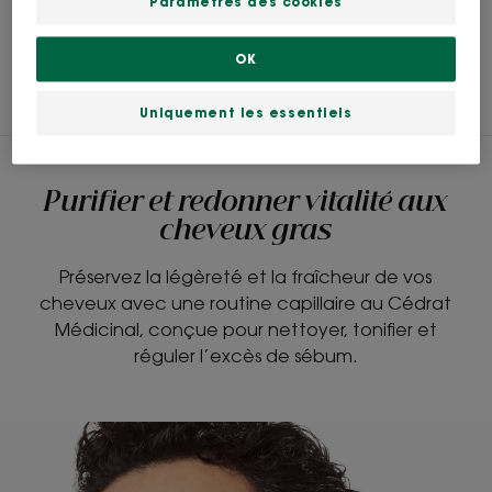
Paramètres des cookies
OK
PURIFIER ET REDONNER VITALITÉ
Uniquement les essentiels
Purifier et redonner vitalité aux
cheveux gras
Préservez la légèreté et la fraîcheur de vos
cheveux avec une routine capillaire au Cédrat
Médicinal, conçue pour nettoyer, tonifier et
réguler l’excès de sébum.