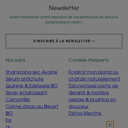
Newsletter
Soyez informés en avant-première de nos sorties produits, actus et
conseils beauty clean !
S'INSCRIRE À LA NEWSLETTER
Nos soins
Conseils d'experts
Shampoing sec Avoine
Éclaircir mon blond ou
Sérum antichute
châtain naturellement
Quinine & Edelweiss BIO
Décryptage perte de
Spray éclaircissant
densité & matière
Camomille
Lissage & brushing en
Crème d'eau au Bleuet
douceur
BIO
Détox Menthe
Eau nettoyante Bébé
Aquatique
au Calendula
C'est quoi être éco-