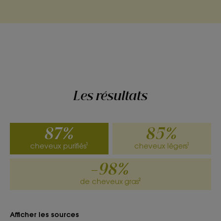
Les résultats
87%
85%
cheveux purifiés¹
cheveux légers¹
-98%
de cheveux gras²
Afficher les sources