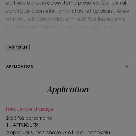
cultivée dans un écosystème préservé. Cet extrait
contribue à son effet anti-irritant et apaisant. Avec
sa formule biodégradable*** à 88 % d’ingrédients
d’origine naturelle et au pH physiologique, ce
shampoing apaisant lave en douceur et protège
le cuir chevelu durablement. Il laisse les cheveux
Voir plus
doux et délicatement parfumés.
APPLICATION
Avantages
Sa formule biodegradable*** et végan**** au
Application
parfum relaxant est conditionnée dans un flacon
sans étui en plastique 100 % recyclé et recyclable.
Fréquence d’usage
Bénéfices
2 à 3 fois par semaine
1 . APPLIQUER
- Lave : base lavante douce sans tensioactifs
Appliquer sur les cheveux et le cuir chevelu
sulfatés pour nettoyer délicatement le cuir