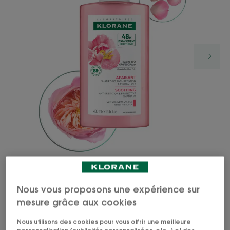
Le Shampoing anti-irritation et protecteur à la
Nous vous proposons une expérience sur
Pivoine médicinale Bio lave, protège et apporte
mesure grâce aux cookies
une sensation d'apaisement immédiate* et pour 48
heures** au cuir chevelu sensible.
Nous utilisons des cookies pour vous offrir une meilleure