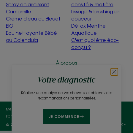
Spray éclaircissant
densité & matière
Camomille
Lissage & brushing en
Crème d'eau au Bleuet
douceur
BIO
Détox Menthe
Eau nettoyante Bébé
Aquatique
au Calendula
C'est quoi être éco-
conçu ?
À propos
Questions fréquentes
Contact
Votre diagnostic
Réalisez une analyse de vos cheveux et obtenez des
recommandations personnalisées.
Mentions légales
Politique de confidentialité
Paramètres des cookies
JE COMMENCE
FR
© 2026 KLORANE