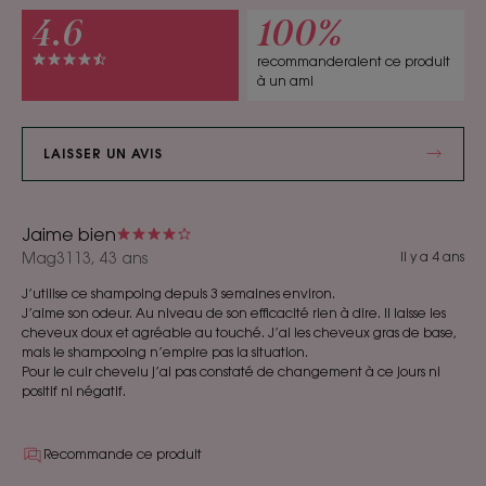
4.6
100%
recommanderaient ce produit
à un ami
LAISSER UN AVIS
Jaime bien
Mag3113, 43 ans
Il y a 4 ans
J’utilise ce shampoing depuis 3 semaines environ.
J’aime son odeur. Au niveau de son efficacité rien à dire. Il laisse les
cheveux doux et agréable au touché. J’ai les cheveux gras de base,
mais le shampooing n’empire pas la situation.
Pour le cuir chevelu j’ai pas constaté de changement à ce jours ni
positif ni négatif.
Recommande ce produit