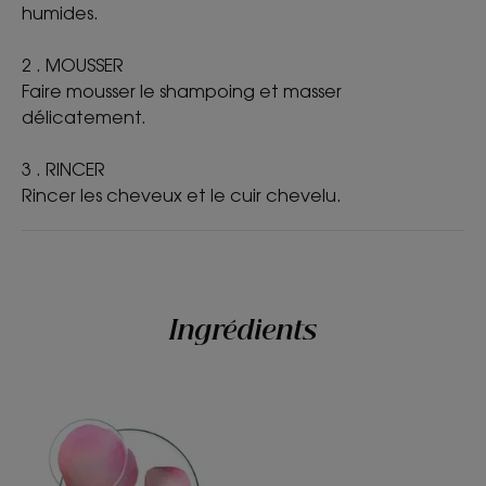
humides.
chevelu sensible.
- Protège : shampoing au pH physiologique pour
2 . MOUSSER
respecter l’équilibre du cuir chevelu et le protéger
Faire mousser le shampoing et masser
durablement.
délicatement.
- Apaise : apporte une sensation d’apaisement
immédiate dès la première utilisation* et pour 48
3 . RINCER
heures**.
Rincer les cheveux et le cuir chevelu.
TEXTURE
ENVIRONNEMENT
Ingrédients
Texture
Liquide
Avantage de la texture