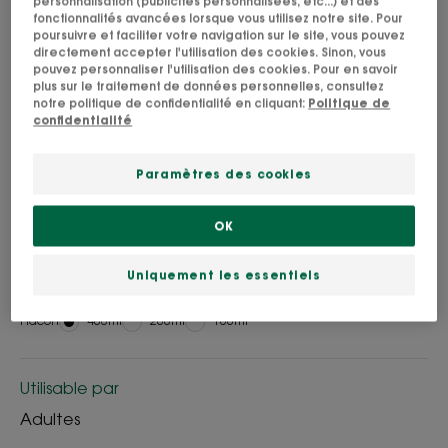
personnalisation (publicités personnalisées, etc...) et des
fonctionnalités avancées lorsque vous utilisez notre site. Pour
poursuivre et faciliter votre navigation sur le site, vous pouvez
directement accepter l'utilisation des cookies. Sinon, vous
pouvez personnaliser l'utilisation des cookies. Pour en savoir
plus sur le traitement de données personnelles, consultez
SVG 85%
SVG
SVG Picto
SVG
notre politique de confidentialité en cliquant:
Politique de
d'ingrédients
Pivoine-
Fabriqué
BONNE-
confidentialité
d'origine
BIO-
en
TOLERANCE
naturelle
byKlorane
France
Paramètres des cookies
Apaise immédiatement, parfum relaxant.
OK
Nettoyant, apaisant, protecteur
Uniquement les essentiels
Flacon
Flacon
400ml
Flacon
200ml
Flacon
100ml
Utilisable par
Adultes