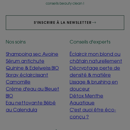
conseils beauty clean !
S'INSCRIRE À LA NEWSLETTER
Nos soins
Conseils d'experts
Shampoing sec Avoine
Éclaircir mon blond ou
Sérum antichute
châtain naturellement
Quinine & Edelweiss BIO
Décryptage perte de
Spray éclaircissant
densité & matière
Camomille
Lissage & brushing en
Crème d'eau au Bleuet
douceur
BIO
Détox Menthe
Eau nettoyante Bébé
Aquatique
au Calendula
C'est quoi être éco-
conçu ?