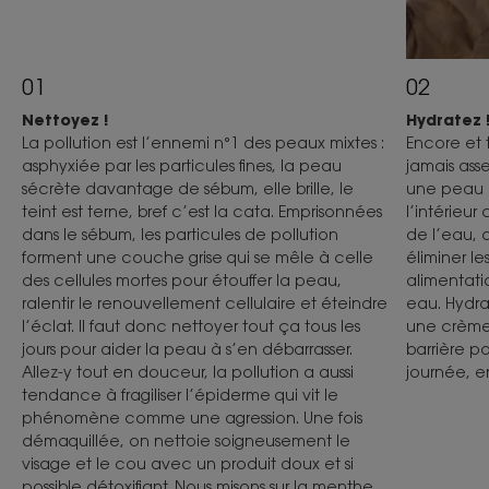
01
02
Nettoyez !
Hydratez 
La pollution est l’ennemi n°1 des peaux mixtes :
Encore et 
asphyxiée par les particules fines, la peau
jamais asse
sécrète davantage de sébum, elle brille, le
une peau e
teint est terne, bref c’est la cata. Emprisonnées
l’intérieu
dans le sébum, les particules de pollution
de l’eau, 
forment une couche grise qui se mêle à celle
éliminer le
des cellules mortes pour étouffer la peau,
alimentati
ralentir le renouvellement cellulaire et éteindre
eau. Hydra
l’éclat. Il faut donc nettoyer tout ça tous les
une crème 
jours pour aider la peau à s’en débarrasser.
barrière po
Allez-y tout en douceur, la pollution a aussi
journée, en
tendance à fragiliser l’épiderme qui vit le
phénomène comme une agression. Une fois
démaquillée, on nettoie soigneusement le
visage et le cou avec un produit doux et si
possible détoxifiant. Nous misons sur la menthe