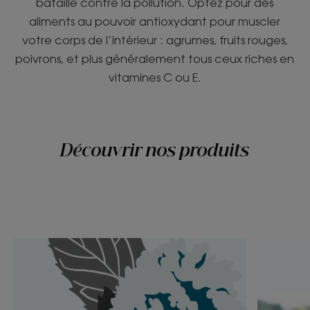
bataille contre la pollution. Optez pour des
aliments au pouvoir antioxydant pour muscler
votre corps de l’intérieur : agrumes, fruits rouges,
poivrons, et plus généralement tous ceux riches en
vitamines C ou E.
Découvrir nos produits
Découvrir
Découvri
Menthe
«
aquatique,
Chimiste
le
converti