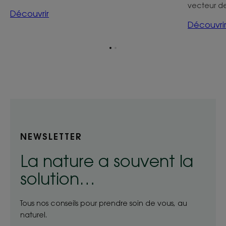
vecteur d
Découvrir
Découvri
Aller
Aller
à
à
l'item
l'item
1
2
NEWSLETTER
La nature a souvent la
solution…
Tous nos conseils pour prendre soin de vous, au
naturel.