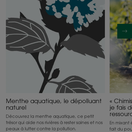
dépolluant
à
naturel
l’écologi
je
fais
de
la
dépolluti
une
ressource
»
Menthe aquatique, le dépolluant
« Chimi
naturel
je fais 
ressour
Découvrez la menthe aquatique, ce petit
trésor qui aide nos rivières à rester saines et nos
En mixant 
peaux à lutter contre la pollution.
fait du po