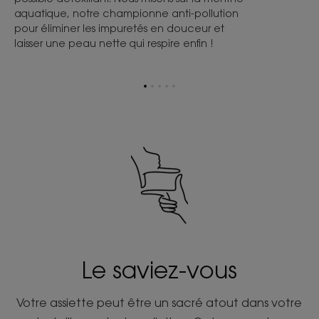
aquatique, notre championne anti-pollution
pour éliminer les impuretés en douceur et
laisser une peau nette qui respire enfin !
Aller
Aller
Aller
Aller
Aller
à
à
à
à
à
l'item
l'item
l'item
l'item
l'item
1
2
3
4
5
Le saviez-vous
Votre assiette peut être un sacré atout dans votre