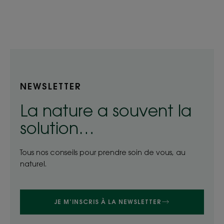
Aller
Aller
Aller
à
à
à
l'item
l'item
l'item
1
2
3
NEWSLETTER
La nature a souvent la
solution…
Tous nos conseils pour prendre soin de vous, au
naturel.
JE M’INSCRIS À LA NEWSLETTER