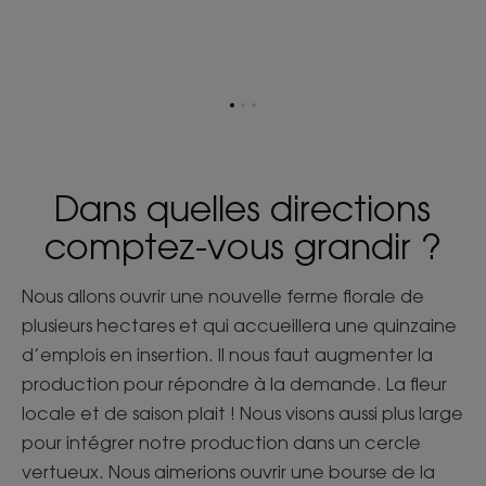
Aller
Aller
Aller
à
à
à
l'item
l'item
l'item
1
2
3
Dans quelles directions
comptez-vous grandir ?
Nous allons ouvrir une nouvelle ferme florale de
plusieurs hectares et qui accueillera une quinzaine
d’emplois en insertion. Il nous faut augmenter la
production pour répondre à la demande. La fleur
locale et de saison plait ! Nous visons aussi plus large
pour intégrer notre production dans un cercle
vertueux. Nous aimerions ouvrir une bourse de la