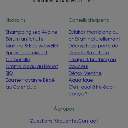
S'INSCRIRE À LA NEWSLETTER
Nos soins
Conseils d'experts
Shampoing sec Avoine
Éclaircir mon blond ou
Sérum antichute
châtain naturellement
Quinine & Edelweiss BIO
Décryptage perte de
Spray éclaircissant
densité & matière
Camomille
Lissage & brushing en
Crème d'eau au Bleuet
douceur
BIO
Détox Menthe
Eau nettoyante Bébé
Aquatique
au Calendula
C'est quoi être éco-
conçu ?
À propos
Questions fréquentes
Contact