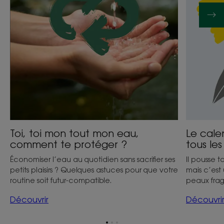
comment
tous
te
les
protéger
soucis
?
Toi, toi mon tout mon eau,
Le cale
comment te protéger ?
tous les
Économiser l’eau au quotidien sans sacrifier ses
Il pousse t
petits plaisirs ? Quelques astuces pour que votre
mais c’es
routine soit futur-compatible.
peaux fragi
Découvrir
Découvri