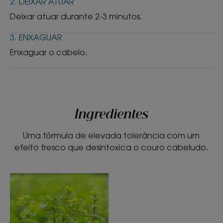
2. DEIXAR ATUAR
Deixar atuar durante 2-3 minutos.
* Redução significativa da peroxidação lipídica no couro cabeludo e
dos metais pesados no cabelo – 28 dias de utilização – em
22 indivíduos.
3. ENXAGUAR
** +96% de brilho, percentagem média calculada após avaliação do
brilho em 20 fios de cabelo.
Enxaguar o cabelo.
Ingredientes
Uma fórmula de elevada tolerância com um
efeito fresco que desintoxica o couro cabeludo.