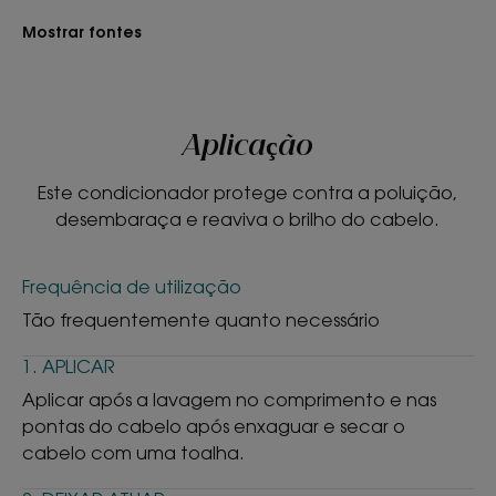
e facilita a criação de penteados.
Mostrar fontes
• Ilumina : hidratado e protegido, o cabelo fica
mais radiante e brilhante após apenas uma
utilização**.
Aplicação
TEXTURA
RECICLÁVEL
Este condicionador protege contra a poluição,
desembaraça e reaviva o brilho do cabelo.
Frequência de utilização
Textura
Tão frequentemente quanto necessário
Bálsamo
1. APLICAR
Benefícios da textura
Aplicar após a lavagem no comprimento e nas
Textura fresca e leve.
pontas do cabelo após enxaguar e secar o
cabelo com uma toalha.
Aroma do produto
Menta.