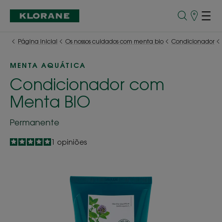
Pontos
de
Venda
Página inicial
Os nossos cuidados com menta bio
Condicionador
MENTA AQUÁTICA
Condicionador com
Menta BIO
Permanente
5
/
5
1
opiniões
-