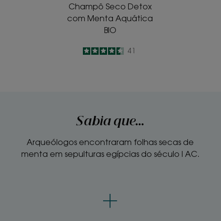
Champô Seco Detox
com Menta Aquática
BIO
4.5
/
5
41
-
Sabia que...
Arqueólogos encontraram folhas secas de
menta em sepulturas egípcias do século I AC.