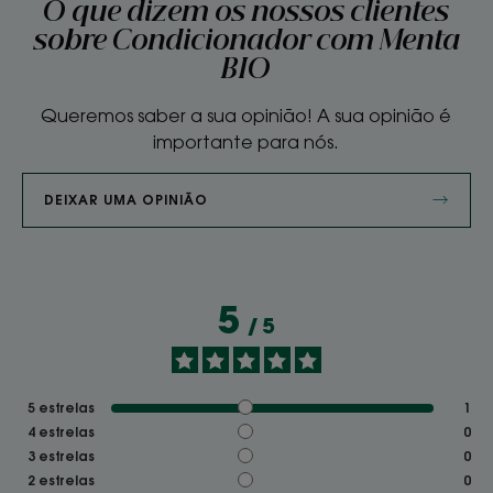
O que dizem os nossos clientes
sobre Condicionador com Menta
BIO
Queremos saber a sua opinião! A sua opinião é
importante para nós.
DEIXAR UMA OPINIÃO
5
/
5
5
estrelas
1
4
estrelas
0
3
estrelas
0
2
estrelas
0