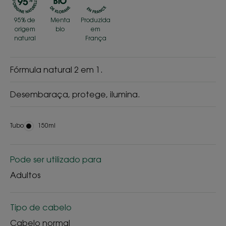
95% de
Menta
Produzida
origem
bio
em
natural
França
Fórmula natural 2 em 1.
Desembaraça, protege, ilumina.
Tubo
Tubo
150ml
Pode ser utilizado para
Adultos
Tipo de cabelo
Cabelo normal