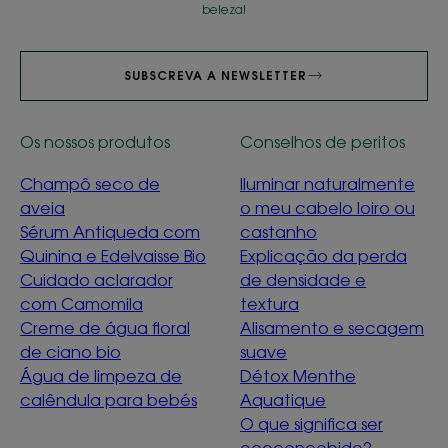
beleza!
SUBSCREVA A NEWSLETTER
Os nossos produtos
Conselhos de peritos
Champô seco de
Iluminar naturalmente
aveia
o meu cabelo loiro ou
Sérum Antiqueda com
castanho
Quinina e Edelvaisse Bio
Explicação da perda
Cuidado aclarador
de densidade e
com Camomila
textura
Creme de água floral
Alisamento e secagem
de ciano bio
suave
Água de limpeza de
Détox Menthe
calêndula para bebés
Aquatique
O que significa ser
ecoconcebido?