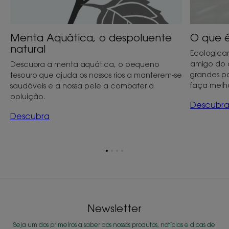
Menta Aquática, o despoluente
O que 
natural
Ecologica
amigo do 
Descubra a menta aquática, o pequeno
grandes pal
tesouro que ajuda os nossos rios a manterem-se
faça melh
saudáveis e a nossa pele a combater a
poluição.
Descubr
Descubra
Ir
Ir
Ir
Ir
para
para
para
para
o
o
o
o
item
item
item
item
1
2
3
4
Newsletter
Seja um dos primeiros a saber dos nossos produtos, notícias e dicas de