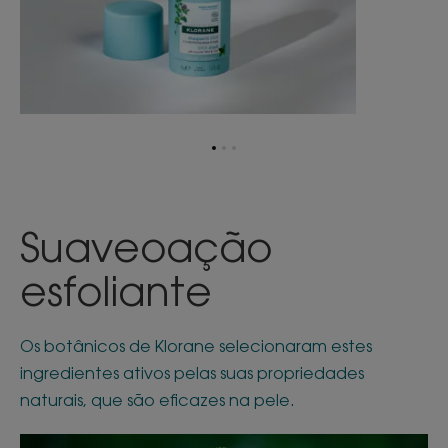
Ir
Ir
Ir
para
para
para
o
o
o
item
item
item
1
2
3
Suave
o
ação
esfoliante
Os botânicos de Klorane selecionaram estes
ingredientes ativos pelas suas propriedades
naturais, que são eficazes na pele.