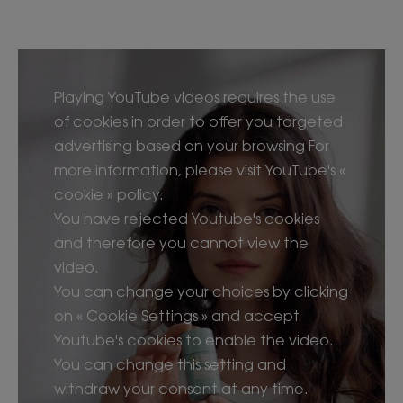
Playing YouTube videos requires the use
of cookies in order to offer you targeted
advertising based on your browsing For
more information, please visit YouTube's «
cookie » policy.
You have rejected Youtube's cookies
and therefore you cannot view the
video.
You can change your choices by clicking
on « Cookie Settings » and accept
Youtube's cookies to enable the video.
You can change this setting and
withdraw your consent at any time.