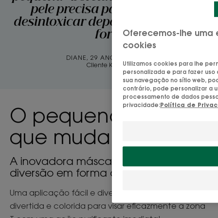
pele precisa para acordar e
desintoxicar depois de uma noite
Oferecemos-lhe uma e
fora!
cookies
DIANE, 29 ANOS DE IDADE
Utilizamos cookies para lhe perm
Cliente Klorane
personalizada e para fazer uso 
sua navegação no sítio web, po
contrário, pode personalizar a 
processamento de dados pessoais
privacidade:
Política de Priva
O pequeno
mais
que muda tudo
A inovadora máscara em stick, a
diversão em forma de barra!
Uma aplicação fácil e divertida, uma textura
divertida e colorida para visar eficazmente a zona