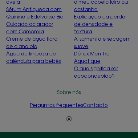
aveia
o meu cabelo loiro ou
Sérum Antiqueda com
castanho
Quinina e Edelvaisse Bio
Explicação da perda
Cuidado aclarador
de densidade e
com Camomila
textura
Creme de água floral
Alisamento e secagem
de ciano bio
suave
Água de limpeza de
Détox Menthe
calêndula para bebés
Aquatique
O que significa ser
ecoconcebido?
Sobre nós
Perguntas frequentes
Contacto