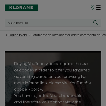
Pontos
de
Venda
Página inicial
Tratamento de rosto desintoxicante com menta aquát
Playing YouTube videos requires the use
of cookies in order to offer you targeted
advertising based on your browsing For
more information, please visit YouTube's «
cookie » policy.
You have rejected Youtube's cookies
and therefore you cannot view the