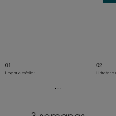
01
02
Limpar e esfoliar
Hidratar e 
Ir
Ir
Ir
para
para
para
o
o
o
item
item
item
1
2
3