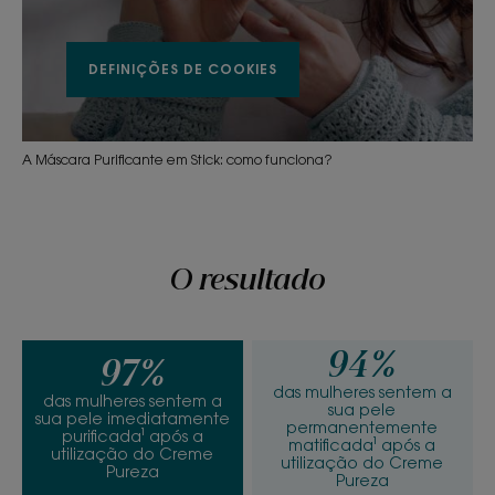
DEFINIÇÕES DE COOKIES
A Máscara Purificante em Stick: como funciona?
O resultado
94%
97%
das mulheres sentem a
das mulheres sentem a
sua pele
sua pele imediatamente
permanentemente
purificada¹ após a
matificada¹ após a
utilização do Creme
utilização do Creme
Pureza
Pureza