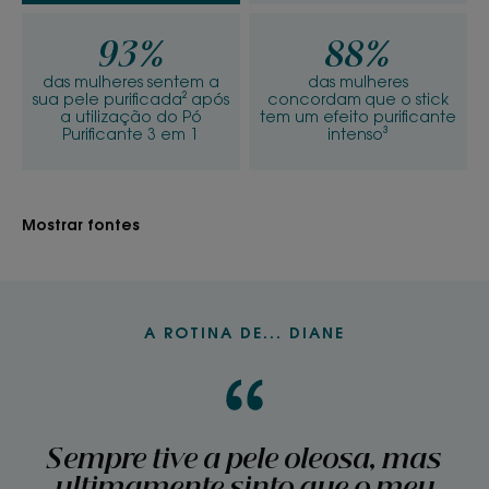
93%
88%
das mulheres sentem a
das mulheres
sua pele purificada² após
concordam que o stick
a utilização do Pó
tem um efeito purificante
Purificante 3 em 1
intenso³
Mostrar fontes
A ROTINA DE... DIANE
Sempre tive a pele oleosa, mas
ultimamente sinto que o meu