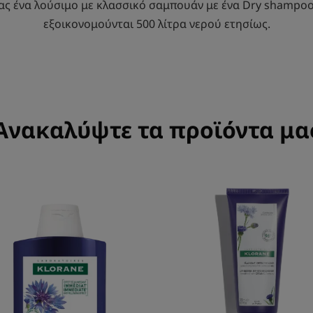
ας ένα λούσιμο με κλασσικό σαμπουάν με ένα Dry shampoo
εξοικονομούνται 500 λίτρα νερού ετησίως.
Ανακαλύψτε τα προϊόντα μα
ΔΡΑΣΗ
Mαλακτική
ΚΑΤΑ
κρέμα
ΤΟΥ
με
ΚΙΤΡΙΝΙΣΜΑΤΟΣ
Βιολογική
εξουδετερώνει
Κενταύρια
τις
κίτρινες
ανταύγειες