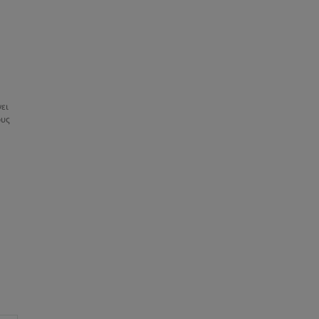
ει
ους