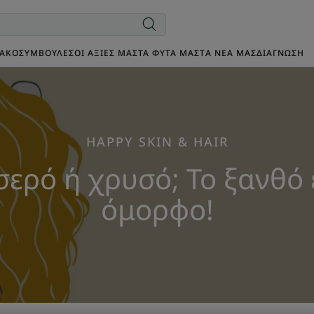
ΙΑΚΌ
ΣΥΜΒΟΥΛΈΣ
ΟΙ ΑΞΊΕΣ ΜΑΣ
ΤΑ ΦΥΤΆ ΜΑΣ
TΑ ΝΈΑ ΜΑΣ
ΔΙΑΓΝΩΣΗ
ΗAPPY SKIN & HAIR
ερό ή χρυσό; Το ξανθό 
όμορφο!