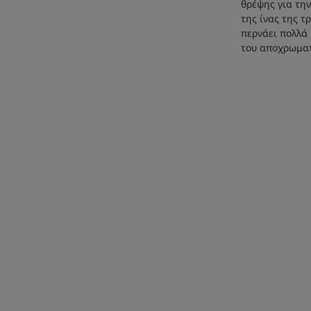
θρέψης για τη
της ίνας της τ
περνάει πολλά 
του αποχρωμα