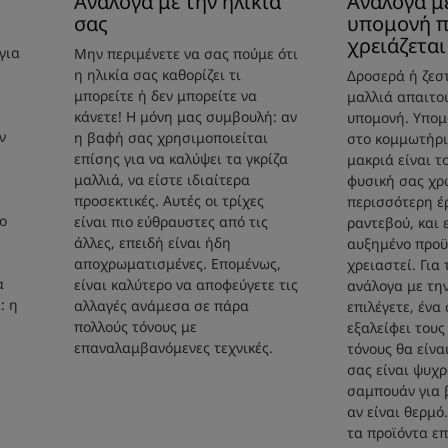
Ανάλογα με την ηλικία
Ανάλογα μ
σας
υπομονή 
χρειάζεται
για
Μην περιμένετε να σας πούμε ότι
η ηλικία σας καθορίζει τι
Δροσερά ή ζεσ
μπορείτε ή δεν μπορείτε να
μαλλιά απαιτο
κάνετε! Η μόνη μας συμβουλή: αν
υπομονή. Υπομ
ν
η βαφή σας χρησιμοποιείται
στο κομμωτήρι
επίσης για να καλύψει τα γκρίζα
μακριά είναι 
μαλλιά, να είστε ιδιαίτερα
φυσική σας χρ
προσεκτικές. Αυτές οι τρίχες
περισσότερη έρ
ο
είναι πιο εύθραυστες από τις
ραντεβού, και
άλλες, επειδή είναι ήδη
αυξημένο προϋ
αποχρωματισμένες. Επομένως,
χρειαστεί. Για
α
είναι καλύτερο να αποφεύγετε τις
ανάλογα με τη
: η
αλλαγές ανάμεσα σε πάρα
επιλέγετε, έν
πολλούς τόνους με
εξαλείφει τους
επαναλαμβανόμενες τεχνικές.
τόνους θα είνα
σας είναι ψυχρ
σαμπουάν για 
αν είναι θερμό
τα προϊόντα ε