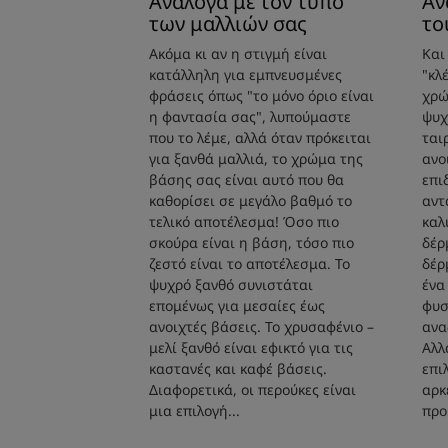
Ανάλογα με τον τύπο
Αν
των μαλλιών σας
το
Ακόμα κι αν η στιγμή είναι
Και
κατάλληλη για εμπνευσμένες
"κλ
φράσεις όπως "το μόνο όριο είναι
χρώ
η φαντασία σας", λυπούμαστε
ψυχ
που το λέμε, αλλά όταν πρόκειται
ται
για ξανθά μαλλιά, το χρώμα της
ανο
βάσης σας είναι αυτό που θα
επι
καθορίσει σε μεγάλο βαθμό το
αντ
τελικό αποτέλεσμα! Όσο πιο
καλ
σκούρα είναι η βάση, τόσο πιο
δέρ
ζεστό είναι το αποτέλεσμα. Το
δέρ
ψυχρό ξανθό συνιστάται
ένα
επομένως για μεσαίες έως
φυσ
ανοιχτές βάσεις. Το χρυσαφένιο –
ανα
μελί ξανθό είναι εφικτό για τις
Αλλ
καστανές και καφέ βάσεις.
επι
Διαφορετικά, οι περούκες είναι
αρκ
μια επιλογή...
προ