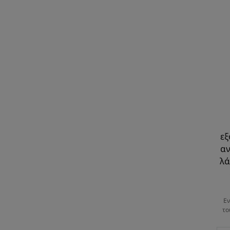
εξ
αν
λά
Εν
το