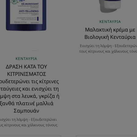
και
ενισχύει
τη
ΚΕΝΤΑΎΡΙΑ
λάμψη
Mαλακτική κρέμα με
στα
Βιολογική Κενταύρια
λευκά,
Ενισχύει τη λάμψη - Εξουδετερών
γκρίζα
τους κίτρινους και χάλκινους τόν
ή
ΚΕΝΤΑΎΡΙΑ
ξανθά
ΔΡΑΣΗ ΚΑΤΑ ΤΟΥ
πλατινέ
ΚΙΤΡΙΝΙΣΜΑΤΟΣ
μαλλιά
ουδετερώνει τις κίτρινες
Σαμπουάν
ταύγειες και ενισχύει τη
μψη στα λευκά, γκρίζα ή
ξανθά πλατινέ μαλλιά
Σαμπουάν
ισχύει τη λάμψη - Εξουδετερώνει
υς κίτρινους και χάλκινους τόνους