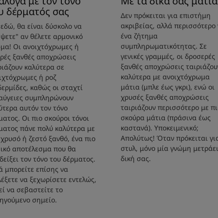
άλογα με τον τόνο
Με τα δικά σας μάτια
υ δέρματός σας
Δεν πρόκειται για επιστήμη
ακριβείας, αλλά περισσότερο 
 εδώ, θα είναι δύσκολο να
ένα ζήτημα
έψετε" αν θέλετε αρμονικό
συμπληρωματικότητας. Σε
μα! Οι ανοιχτόχρωμες ή
γενικές γραμμές, οι δροσερές
ρές ξανθές αποχρώσεις
ξανθές αποχρώσεις ταιριάζου
ριάζουν καλύτερα σε
καλύτερα με ανοιχτόχρωμα
ιχτόχρωμες ή ροζ
μάτια (μπλε έως γκρι), ενώ οι
δερμίδες, καθώς οι σταχτί
χρυσές ξανθές αποχρώσεις
αύγειες συμπληρώνουν
ταιριάζουν περισσότερο με πι
ύτερα αυτόν τον τόνο
σκούρα μάτια (πράσινα έως
ματος. Οι πιο σκούροι τόνοι
καστανά). Υποκειμενικό;
ματος πάνε πολύ καλύτερα με
Απολύτως! Όταν πρόκειται γι
 χρυσό ή ζεστό ξανθό, ένα πιο
στυλ, μόνο μία γνώμη μετράει
ικό αποτέλεσμα που θα
δική σας.
δείξει τον τόνο του δέρματος.
ά μπορείτε επίσης να
λέξετε να ξεχωρίσετε εντελώς,
εί να σεβαστείτε το
ηγούμενο σημείο.