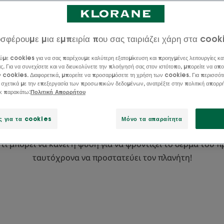
ορώ να φροντίζω το δέ
σφέρουμε μια εμπειρία που σας ταιριάζει χάρη στα cook
ώπου μου με φυσικό τ
ύμε cookies για να σας παρέχουμε καλύτερη εξατομίκευση και προηγμένες λειτουργίες κα
ς. Για να συνεχίσετε και να διευκολύνετε την πλοήγησή σας στον ιστότοπο, μπορείτε να απο
ν cookies. Διαφορετικά, μπορείτε να προσαρμόσετε τη χρήση των cookies. Για περισσότ
 σχετικά με την επεξεργασία των προσωπικών δεδομένων, ανατρέξτε στην πολιτική απορρ
 μεγαλύτερη πηγή έμπνευσης για μας και οι θεραπευτικές
ικ παρακάτω:
Πολιτική Απορρήτου
Χάρη στη βοτανική ψυχή μας και στη φαρμακευτική τεχνογ
ν υγεία του δέρματός σας, είμαστε σε θέση να σας προσφ
ς για τα cookies
Μόνο τα απαραίτητα
φυτικού κόσμου.
τι μπορεί να κάνει η φύση για να φροντίζει το δέρμα του 
ταυτόχρονα να προστατεύει τον πλανήτη!