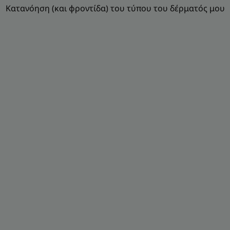
Κατανόηση (και φροντίδα) του τύπου του δέρματός μου
Οι
συμβουλές
μας
για