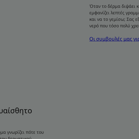
Όταν το δέρμα διψάει κα
εμφανίζει λεπτές γραμ
και να το γεμίσω; Σας 
νερό που τόσο πολύ χρε
Οι συμβουλές μας γ
ευαίσθητο
μα γνωρίζει πότε του
 του δερματικού