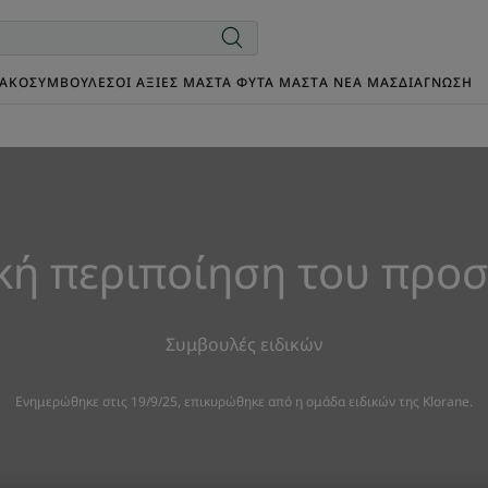
ΙΑΚΌ
ΣΥΜΒΟΥΛΈΣ
ΟΙ ΑΞΊΕΣ ΜΑΣ
ΤΑ ΦΥΤΆ ΜΑΣ
TΑ ΝΈΑ ΜΑΣ
ΔΙΑΓΝΩΣΗ
κή περιποίηση του προ
Συμβουλές ειδικών
Ενημερώθηκε στις
19/9/25
, επικυρώθηκε από
η ομάδα ειδικών της Klorane
.