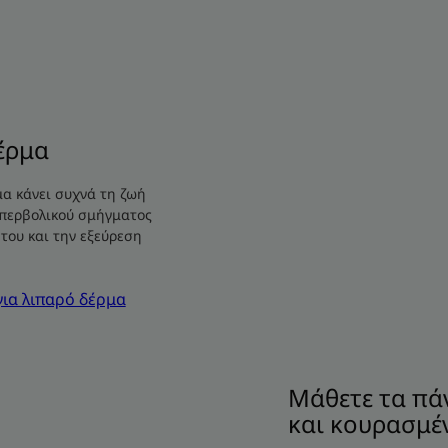
το
αφυδατωμένο
δέρμα
Μάθετε
τα
πάντα
έρμα
για
το
μα κάνει συχνά τη ζωή
αφυδατωμένο
υπερβολικού σμήγματος
και
του και την εξεύρεση
κουρασμένο
δέρμα
για λιπαρό δέρμα
Μάθετε τα πά
και κουρασμέ