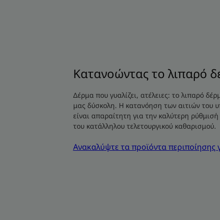
Κατανοώντας το λιπαρό δ
Δέρμα που γυαλίζει, ατέλειες: το λιπαρό δέρ
μας δύσκολη. Η κατανόηση των αιτιών του 
είναι απαραίτητη για την καλύτερη ρύθμισή 
του κατάλληλου τελετουργικού καθαρισμού.
Ανακαλύψτε τα προϊόντα περιποίησης 
Όλα
όσα
πρέπει
να
ξέρετε
για