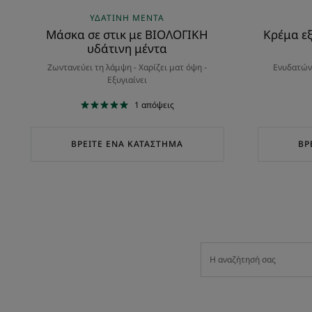
ΥΔΆΤΙΝΗ ΜΈΝΤΑ
Μάσκα σε στικ με ΒΙΟΛΟΓΙΚΗ
Κρέμα ε
υδάτινη μέντα
Ζωντανεύει τη λάμψη - Χαρίζει ματ όψη -
Ενυδατώνε
Εξυγιαίνει
1
απόψεις
ΒΡΕΊΤΕ ΈΝΑ ΚΑΤΆΣΤΗΜΑ
ΒΡ