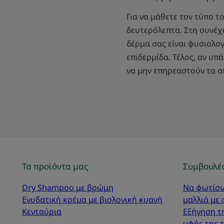
Για να μάθετε τον τύπο 
δευτερόλεπτα. Στη συνέχε
δέρμα σας είναι φυσιολογ
επιδερμίδα. Τέλος, αν υπ
να μην επηρεαστούν τα α
Τα προϊόντα μας
Συμβουλές
Dry Shampoo με βρώμη
Να φωτίσω
Ενυδατική κρέμα με βιολογική κυανή
μαλλιά με
Κενταύρια
Εξήγηση τ
υφής της 