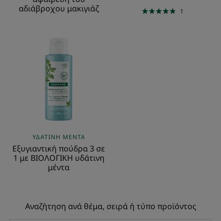
αδιάβροχου μακιγιάζ
1
Εξυγιαντική
πούδρα
3
σε
1
με
ΒΙΟΛΟΓΙΚΗ
υδάτινη
μέντα
ΥΔΆΤΙΝΗ ΜΈΝΤΑ
Εξυγιαντική πούδρα 3 σε
1 με ΒΙΟΛΟΓΙΚΗ υδάτινη
μέντα
Αναζήτηση ανά θέμα, σειρά ή τύπο προϊόντος