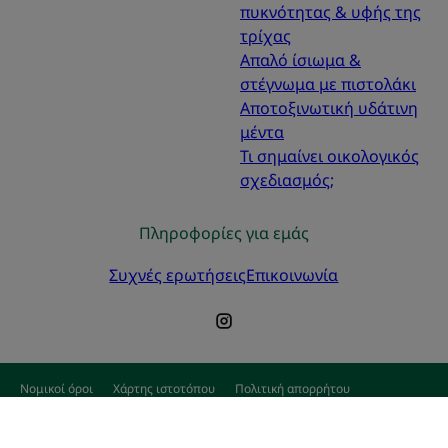
πυκνότητας & υφής της
τρίχας
Απαλό ίσιωμα &
στέγνωμα με πιστολάκι
Αποτοξινωτική υδάτινη
μέντα
Τι σημαίνει οικολογικός
σχεδιασμός;
Πληροφορίες για εμάς
Συχνές ερωτήσεις
Επικοινωνία
Νομικοί όροι
Χάρτης ιστοτόπου
Πολιτική απορρήτου
Ρυθμίσεις για τα cookies
© 2026 KLORANE