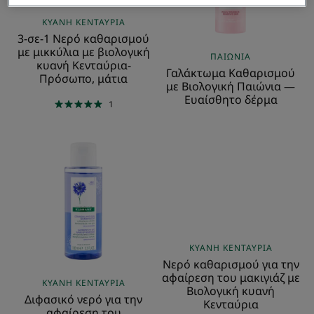
με
Ευαίσθητο
ΚΥΑΝΉ ΚΕΝΤΑΎΡΙΑ
βιολογική
δέρμα
3-σε-1 Νερό καθαρισμού
κυανή
με μικκύλια με βιολογική
ΠΑΙΏΝΙΑ
κυανή Κενταύρια-
Κενταύρια-
Γαλάκτωμα Καθαρισμού
Πρόσωπο, μάτια
Πρόσωπο,
με Βιολογική Παιώνια —
μάτια
Ευαίσθητο δέρμα
1
Διφασικό
Νερό
νερό
καθαρισμού
για
για
την
την
αφαίρεση
αφαίρεση
του
του
αδιάβροχου
μακιγιάζ
ΚΥΑΝΉ ΚΕΝΤΑΎΡΙΑ
μακιγιάζ
με
Νερό καθαρισμού για την
Βιολογική
αφαίρεση του μακιγιάζ με
ΚΥΑΝΉ ΚΕΝΤΑΎΡΙΑ
Βιολογική κυανή
κυανή
Διφασικό νερό για την
Κενταύρια
Κενταύρια
αφαίρεση του