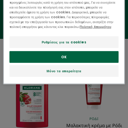
προηγμένες λειτουργίες κατά τη χρήση του ιστότοπού μας. Για να συνεχίσετε
προσωπικότητα!
και να διευκολύνετε την πλοήγησή σας στον ιστότοπο, μπορείτε να
αποδεχτείτε άμεσα τη χρήση των cookies. Διαφορετικά, μπορείτε να
προσαρμόσετε τη χρήση των cookies. Για περισσότερες πληροφορίες
σχετικά με την επεξεργασία των προσωπικών δεδομένων, ανατρέξτε στην
πολιτική απορρήτου μας κάνοντας κλικ παρακάτω:
Πολιτική Απορρήτου
Ρυθμίσεις για τα cookies
2 αποτελέσματα "Βαμμένα μαλλιά"
OK
Σαμπουάν
Μαλακτική
με
κρέμα
Μόνο τα απαραίτητα
Ρόδι
με
Ρόδι
ΡΌΔΙ
Μαλακτική κρέμα με Ρόδι