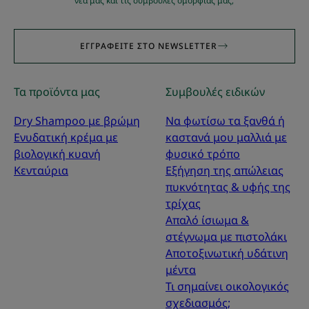
νέα μας και τις συμβουλές ομορφιάς μας;
ΕΓΓΡΑΦΕΊΤΕ ΣΤΟ NEWSLETTER
Τα προϊόντα μας
Συμβουλές ειδικών
Dry Shampoo με βρώμη
Να φωτίσω τα ξανθά ή
Ενυδατική κρέμα με
καστανά μου μαλλιά με
βιολογική κυανή
φυσικό τρόπο
Κενταύρια
Εξήγηση της απώλειας
πυκνότητας & υφής της
τρίχας
Απαλό ίσιωμα &
στέγνωμα με πιστολάκι
Αποτοξινωτική υδάτινη
μέντα
Τι σημαίνει οικολογικός
σχεδιασμός;