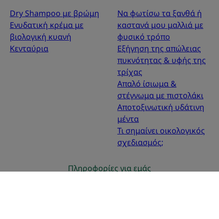
Dry Shampoo με βρώμη
Να φωτίσω τα ξανθά ή
Ενυδατική κρέμα με
καστανά μου μαλλιά με
βιολογική κυανή
φυσικό τρόπο
Κενταύρια
Εξήγηση της απώλειας
πυκνότητας & υφής της
τρίχας
Απαλό ίσιωμα &
στέγνωμα με πιστολάκι
Αποτοξινωτική υδάτινη
μέντα
Τι σημαίνει οικολογικός
σχεδιασμός;
Πληροφορίες για εμάς
Συχνές ερωτήσεις
Επικοινωνία