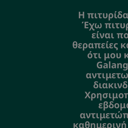
Η πιτυρίδα
Έχω πιτυρ
είναι π
θεραπείες κ
ότι μου 
Galang
αντιμετω
διακινδ
Χρησιμοπ
εβδομ
αντιμετώπ
καθημερινή