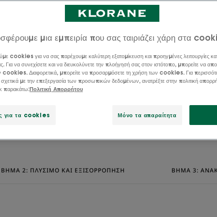
εφαλής σας και
σφέρουμε μια εμπειρία που σας ταιριάζει χάρη στα cook
στημα χάρη στο
ύμε cookies για να σας παρέχουμε καλύτερη εξατομίκευση και προηγμένες λειτουργίες κα
ς. Για να συνεχίσετε και να διευκολύνετε την πλοήγησή σας στον ιστότοπο, μπορείτε να απο
αμε για τις
ν cookies. Διαφορετικά, μπορείτε να προσαρμόσετε τη χρήση των cookies. Για περισσότ
 σχετικά με την επεξεργασία των προσωπικών δεδομένων, ανατρέξτε στην πολιτική απορρ
ικ παρακάτω:
Πολιτική Απορρήτου
τιβακτηριδιακές
ς για τα cookies
Μόνο τα απαραίτητα
ση του σαμπουάν!
ΒΉΜΑ 2: ΠΛΎΣΙΜΟ ΚΑΙ ΕΞΙΣΟΡΡΌΠΗΣΗ
ΒΉΜΑ 3: ΑΝΑ