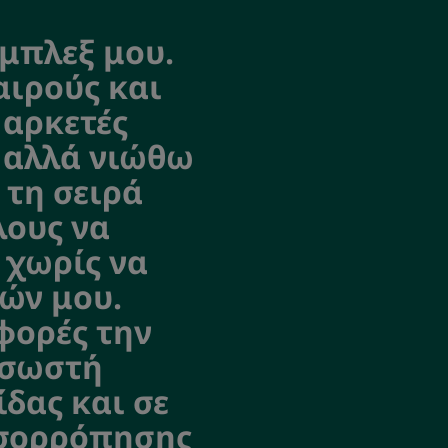
όμπλεξ μου.
αιρούς και
 αρκετές
, αλλά νιώθω
 τη σειρά
λους να
 χωρίς να
ιών μου.
φορές την
 σωστή
δας και σε
ισορρόπησης