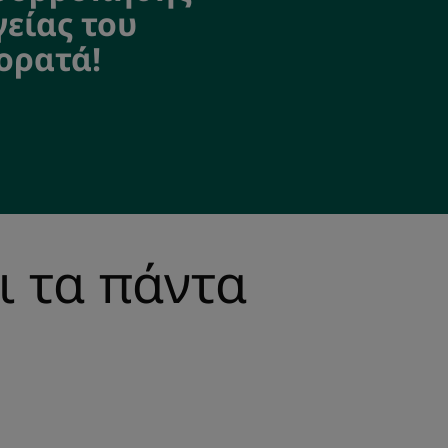
είας του
ορατά!
ι τα πάντα