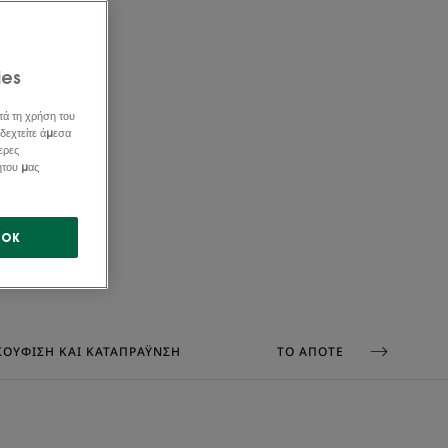
ies
τά τη χρήση του
δεχτείτε άμεσα
ερες
ήτου μας
OK
ΚΟΎΦΙΣΗ ΚΑΙ ΚΑΤΑΠΡΆΥΝΣΗ
ΤΟ ΑΠΟΤΈΛΕΣΜΑ