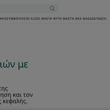
ΙΑΚΌ
ΣΥΜΒΟΥΛΈΣ
ΟΙ ΑΞΊΕΣ ΜΑΣ
ΤΑ ΦΥΤΆ ΜΑΣ
TΑ ΝΈΑ ΜΑΣ
ΔΙΑΓΝΩΣΗ
ιών με
της
πηση και τον
 κεφαλής.