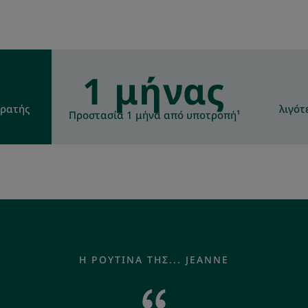
1 μήνας
ορατής
λιγότ
Προστασία 1 μήνα από υποτροπή¹
Η ΡΟΥΤΊΝΑ ΤΗΣ... JEANNE