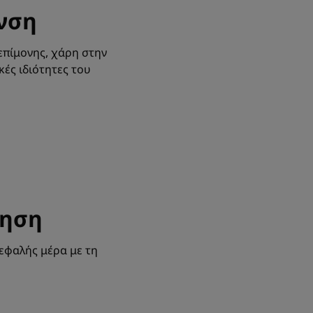
ανση
επίμονης, χάρη στην
κές ιδιότητες του
πηση
κεφαλής μέρα με τη