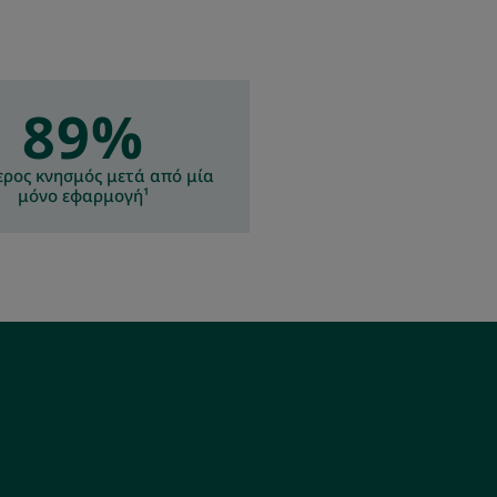
89%
ερος κνησμός μετά από μία
μόνο εφαρμογή¹