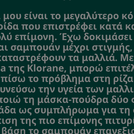
 μου είναι το μεγαλύτερο κ
ίδα που επιστρέφει κατά κ
ολύ επίμονη. Έχω δοκιμάσει
αι σαμπουάν μέχρι στιγμής
καταστρέφουν τα μαλλιά. Με
a της Klorane, μπορώ επιτέ
πίσω το πρόβλημα στη ρίζα
υνεύσω την υγεία των μαλλ
οιώ τη μάσκα-πούδρα δύο 
άδα ως συμπλήρωμα για τη
ιση της πιο επίμονης πιτυρί
 βάση το σαμπουάν επανεξ