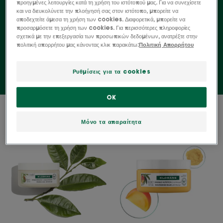
προηγμένες λειτουργίες κατά τη χρήση του ιστότοπού μας. Για να συνεχίσετε
και να διευκολύνετε την πλοήγησή σας στον ιστότοπο, μπορείτε να
μάσκα νυχτερινής περιποίησης, είτε ως μάσκα
αποδεχτείτε άμεσα τη χρήση των cookies. Διαφορετικά, μπορείτε να
καθημερινής εφαρμογής για τις άκρες ή εναλλακτικά
προσαρμόσετε τη χρήση των cookies. Για περισσότερες πληροφορίες
σχετικά με την επεξεργασία των προσωπικών δεδομένων, ανατρέξτε στην
με τη μαλακτική κρέμα.
πολιτική απορρήτου μας κάνοντας κλικ παρακάτω:
Πολιτική Απορρήτου
Ρυθμίσεις για τα cookies
OK
2 αποτελέσματα "Μάσκες μαλλιών"
Μόνο τα απαραίτητα
Μάσκα
Μάσκα
3
Θρέψης
σε
με
1
Μάνγκο
με
Βιολογικό
βούτυρο
Cupuaçu