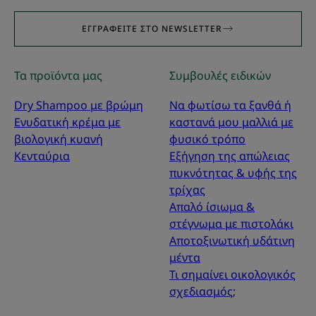
ΕΓΓΡΑΦΕΊΤΕ ΣΤΟ NEWSLETTER
Τα προϊόντα μας
Συμβουλές ειδικών
Dry Shampoo με βρώμη
Να φωτίσω τα ξανθά ή
Ενυδατική κρέμα με
καστανά μου μαλλιά με
βιολογική κυανή
φυσικό τρόπο
Κενταύρια
Εξήγηση της απώλειας
πυκνότητας & υφής της
τρίχας
Απαλό ίσιωμα &
στέγνωμα με πιστολάκι
Αποτοξινωτική υδάτινη
μέντα
Τι σημαίνει οικολογικός
σχεδιασμός;