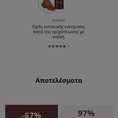
με
κινίνη.
ΚΙΝΊΝΗ
Oρός εντατικής ενίσχυσης
κατά της τριχόπτωσης με
κινίνη.
1
Αποτελέσματα
97%
-67%