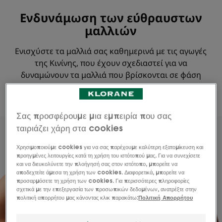
Ενδυνάμωση των εύθραυστων
μαλλιών
Ενισχύστε τα μαλλιά σας καθημερινά με τις αγωγές
της Κινίνης, που έχουν σχεδιαστεί για να
δυναμώνουν τα μαλλιά που βρίσκονται σε φάση
ανάπτυξης, τα κουρασμένα ή τα εύθραυστα μαλλιά.
Σας προσφέρουμε μια εμπειρία που σας
ταιριάζει χάρη στα cookies
Χρησιμοποιούμε cookies για να σας παρέχουμε καλύτερη εξατομίκευση και
προηγμένες λειτουργίες κατά τη χρήση του ιστότοπού μας. Για να συνεχίσετε
και να διευκολύνετε την πλοήγησή σας στον ιστότοπο, μπορείτε να
αποδεχτείτε άμεσα τη χρήση των cookies. Διαφορετικά, μπορείτε να
προσαρμόσετε τη χρήση των cookies. Για περισσότερες πληροφορίες
σχετικά με την επεξεργασία των προσωπικών δεδομένων, ανατρέξτε στην
πολιτική απορρήτου μας κάνοντας κλικ παρακάτω:
Πολιτική Απορρήτου