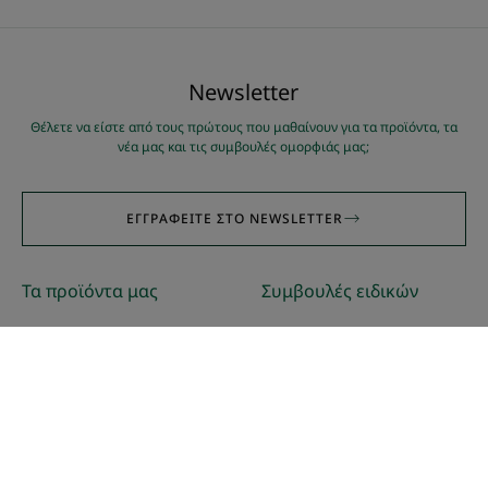
Νewsletter
Θέλετε να είστε από τους πρώτους που μαθαίνουν για τα προϊόντα, τα
νέα μας και τις συμβουλές ομορφιάς μας;
ΕΓΓΡΑΦΕΊΤΕ ΣΤΟ NEWSLETTER
Τα προϊόντα μας
Συμβουλές ειδικών
Dry Shampoo με βρώμη
Να φωτίσω τα ξανθά ή
Ενυδατική κρέμα με
καστανά μου μαλλιά με
βιολογική κυανή
φυσικό τρόπο
Κενταύρια
Εξήγηση της απώλειας
πυκνότητας & υφής της
τρίχας