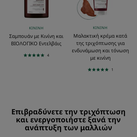
Εντελβάις
για
ενδυνάμωση
και
τόνωση
ΚΙΝΊΝΗ
ΚΙΝΊΝΗ
με
Μαλακτική κρέμα κατά
Σαμπουάν με Κινίνη και
κινίνη
της τριχόπτωσης για
ΒΙΟΛΟΓΙΚΟ Εντελβάις
ενδυνάμωση και τόνωση
4
με κινίνη
1
Επιβραδύνετε την τριχόπτωση
και ενεργοποιήστε ξανά την
ανάπτυξη των μαλλιών