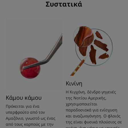
Συστατικά
Πλεονέκτημα
Εύκολη στη χρήση, χωρίς να σας υποχρεώνει να
αλλάξετε τη ρουτίνα του χτενίσματός σας, η σύνθεση
απλώς ψεκάζεται στο τριχωτό της κεφαλής, μόνο
τρεις φορές την εβδομάδα. Με ξηρή σύνθεση , χωρίς
να αφήνει κατάλοιπα ή λιπαρότητα, η υφή αυτού του
ορού κατά της τριχόπτωσης είναι ευχάριστη και
ικανοποιεί τις αισθήσεις. Το τονωτικό άρωμά ξύλου
Κινίνη
ενισχύεται από μια διακριτική νότα φτέρης.
Η Κιγχόνη, δένδρο γηγενές
Κάμου κάμου
της Νοτίου Αμερικής,
χρησιμοποιείται
Οφέλη
Πρόκειται για ένα
παραδοσιακά για ενίσχυση
υπερφρούτο από τον
Επιβραδύνει την τριχόπτωση: Αυτός ο ορός κατά της
και αναζωογόνηση. Ο φλοιός
Αμαζόνιο, γνωστό ως ένας
της είναι φυσικά πλούσιος σε
τριχόπτωσης φυσικής προέλευσης* δρα
από τους καρπούς με την
κινίνη, ένα μόριο με ισχυρές