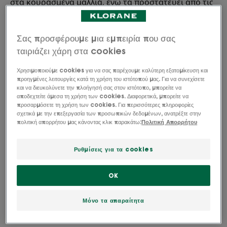
στα κουρασμένα μαλλιά, ενώ τα προστατεύει από τις
επιβλαβείς επιδράσεις που σχετίζονται με το στρες.
Σας προσφέρουμε μια εμπειρία που σας
Σύνθεση φυσικής προέλευσης*, vegan**, κατάλληλη
ταιριάζει χάρη στα cookies
για όλους τους τύπους τριχόπτωσης και συμβατή
κατά τη διάρκεια της εγκυμοσύνης, του θηλασμού
Χρησιμοποιούμε cookies για να σας παρέχουμε καλύτερη εξατομίκευση και
προηγμένες λειτουργίες κατά τη χρήση του ιστότοπού μας. Για να συνεχίσετε
και μετά τη χημειοθεραπεία.
και να διευκολύνετε την πλοήγησή σας στον ιστότοπο, μπορείτε να
αποδεχτείτε άμεσα τη χρήση των cookies. Διαφορετικά, μπορείτε να
προσαρμόσετε τη χρήση των cookies. Για περισσότερες πληροφορίες
Δράση κατά της τριχόπτωσης, ενδυνάμωση,
σχετικά με την επεξεργασία των προσωπικών δεδομένων, ανατρέξτε στην
ενεργοποίηση
πολιτική απορρήτου μας κάνοντας κλικ παρακάτω:
Πολιτική Απορρήτου
Ρυθμίσεις για τα cookies
Φιαλίδιο
Φιαλίδιο
100ml
OK
Ιδανικό για
Ενήλικες
Μόνο τα απαραίτητα