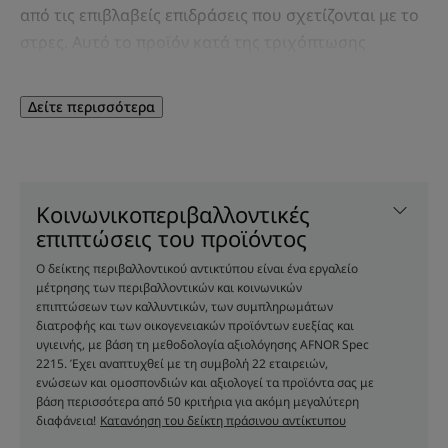
από τις επιβλαβείς επιδράσεις που σχετίζονται με το
στρες. Αυτό το προϊόν κατά της τριχόπτωσης
φυσικής προέλευσης* είναι ένα πραγματικό
συμπύκνωμα υψηλής ανοχής αποτελεσματικότητας,
Δείτε περισσότερα
που δρα στο τριχωτό της κεφαλής για να μειώσει
αποτελεσματικά την τριχόπτωση κατά 67%, να
κινητοποιήσει την ανάπτυξή τους και να τα ενισχύσει
έντονα. Η σύνθεσή του με 97% συστατικά φυσικής
Κοινωνικοπεριβαλλοντικές
προέλευσης συνδυάζει κινίνη και καφεΐνη, ένα
επιπτώσεις του προϊόντος
ισχυρό δίδυμο που έχει αποδειχθεί ότι επιβραδύνει
Ο δείκτης περιβαλλοντικού αντικτύπου είναι ένα εργαλείο
την τριχόπτωση και ενισχύει την σταθεροποίηση της
μέτρησης των περιβαλλοντικών και κοινωνικών
επιπτώσεων των καλλυντικών, των συμπληρωμάτων
τριίχας , και το Camu camu, ένα υπερφρούτο από
διατροφής και των οικογενειακών προϊόντων ευεξίας και
τον Αμαζόνιο υψηλής συγκέντρωσης σε βιταμίνη C,
υγιεινής, με βάση τη μεθοδολογία αξιολόγησης AFNOR Spec
που βοηθά στη μείωση της τριχόπτωσης ιδιαίτερα
2215. Έχει αναπτυχθεί με τη συμβολή 22 εταιρειών,
ενώσεων και ομοσπονδιών και αξιολογεί τα προϊόντα σας με
λόγω των επιβλαβών επιδράσεων του άγχους.
βάση περισσότερα από 50 κριτήρια για ακόμη μεγαλύτερη
διαφάνεια!
Κατανόηση του δείκτη πράσινου αντίκτυπου
Σε 1 μήνα*, τα μαλλιά είναι πιο δυνατά, η τριχόπτωση