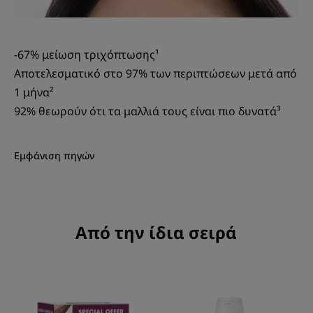
-67% μείωση τριχόπτωσης¹
Αποτελεσματικό στο 97% των περιπτώσεων μετά από
1 μήνα²
92% θεωρούν ότι τα μαλλιά τους είναι πιο δυνατά³
Εμφάνιση πηγών
Από την ίδια σειρά
KeratinCaps
Σαμπουάν
-
με