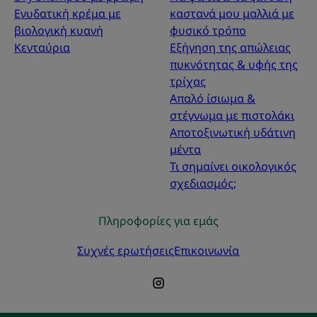
Ενυδατική κρέμα με
καστανά μου μαλλιά με
βιολογική κυανή
φυσικό τρόπο
Κενταύρια
Εξήγηση της απώλειας
πυκνότητας & υφής της
τρίχας
Απαλό ίσιωμα &
στέγνωμα με πιστολάκι
Αποτοξινωτική υδάτινη
μέντα
Τι σημαίνει οικολογικός
σχεδιασμός;
Πληροφορίες για εμάς
Συχνές ερωτήσεις
Επικοινωνία