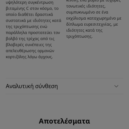
αποτελεσματικά και μειώνει την τριχόπτωση κατά
υψηλότερη συγκέντρωση
τονωτικές ιδιότητες,
67%**.
βιταμίνης C στον κόσμο, το
συμπυκνωμένο σε ένα
οποίο διαθέτει δραστικά
Ενισχύει: Το δίδυμο κινίνης και καφεΐνης βελτιώνει τη
εκχύλισμα καταχωρημένο με
συστατικά με ιδιότητες κατά
σταθεροποίηση της τρίχας και κ ενεργοποιεί την
δίπλωμα ευρεσιτεχνίας, με
της τριχόπτωσης ενώ
παραγωγή κερατίνης*** για πιο δυνατά μαλλιά.
ιδιότητες κατά της
παράλληλα προστατεύει τον
Κινητοποιεί: Η σύνθεσή του ενισχύει την ανάπτυξη
τριχόπτωσης.
βολβό της τρίχας από τις
των υπαρχόντων μαλλιών από τον 1ο μήνα.****
βλαβερές συνέπειες της
απελευθέρωσης ορμονών
κορτιζόλης λόγω άγχους.
ΥΦΉ
ΠΕΡΙΒΆΛΛΟΝ
Αναλυτική σύνθεση
Υφή
Ορός
Άρωμα της σύνθεσης
Αποτελέσματα
Ξυλώδες και τονωτικό άρωμα