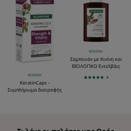
Συμπλήρωμα
Κινίνη
διατροφής
και
ΒΙΟΛΟΓΙΚΟ
Εντελβάις
ΚΙΝΊΝΗ
Σαμπουάν με Κινίνη και
ΒΙΟΛΟΓΙΚΟ Εντελβάις
ΚΙΝΊΝΗ
4
KeratinCaps -
Συμπλήρωμα διατροφής