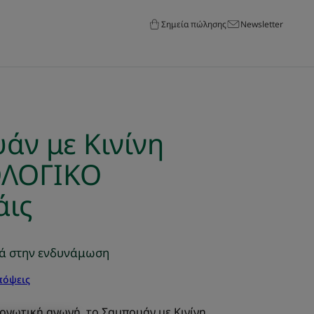
Σημεία πώλησης
Newsletter
άν με Κινίνη
ΟΛΟΓΙΚΟ
άις
θά στην ενδυνάμωση
πόψεις
ονωτική αγωγή, το Σαμπουάν με Κινίνη