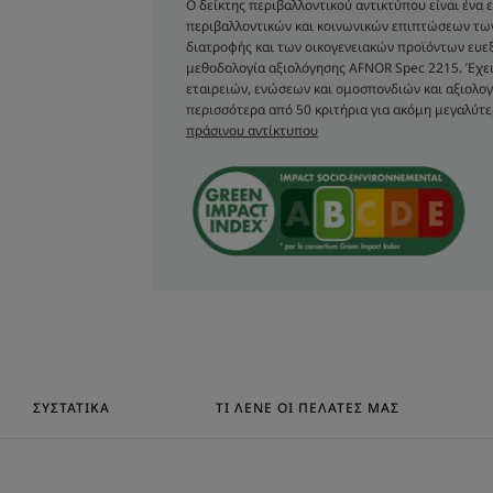
σπάσιμο των μαλλιών μειώνεται στο μισ
Ο δείκτης περιβαλλοντικού αντικτύπου είναι ένα
περιβαλλοντικών και κοινωνικών επιπτώσεων τ
διατροφής και των οικογενειακών προϊόντων ευεξί
μεθοδολογία αξιολόγησης AFNOR Spec 2215. Έχει
ΥΦΉ
εταιρειών, ενώσεων και ομοσπονδιών και αξιολογ
περισσότερα από 50 κριτήρια για ακόμη μεγαλύτε
πράσινου αντίκτυπου
Υφή
Υγρό
Οφέλη της υφής
Ρευστή υφή, που κάνε
εύκολα.
Άρωμα της σύνθεση
Ξυλώδες άρωμα
ΣΥΣΤΑΤΙΚΆ
ΤΙ ΛΈΝΕ ΟΙ ΠΕΛΆΤΕΣ ΜΑΣ
*Χωρίς συστατικά ζωϊκής προέλευσης
**Σύμφωνα με τη δοκιμή 301B του ΟΟΣΑ.
*Μελέτη ιn vivo , ο μέσος αριθμός τριχών συλλέχθηκε
τριχόπτωση και χρησιμοποιούν σαμπουάν κατά της τρι
**Δοκιμή in vitro στο δίδυμο δραστικών συστατικών.
Μελέτη ex vivo - δοκιμή κατά του σπασίματος στο στέλ