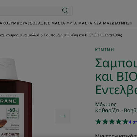
ΙΑΚΌ
ΣΥΜΒΟΥΛΈΣ
ΟΙ ΑΞΊΕΣ ΜΑΣ
ΤΑ ΦΥΤΆ ΜΑΣ
TΑ ΝΈΑ ΜΑΣ
ΔΙΑΓΝΩΣΗ
και κουρασμένα μαλλιά
Σαμπουάν με Κινίνη και ΒΙΟΛΟΓΙΚΟ Εντελβάις
ΚΙΝΊΝΗ
Σαμπου
και ΒΙ
Εντελβ
Μόνιμος
Καθαρίζει - Βοη
4 α
Μια πραγματικά τ