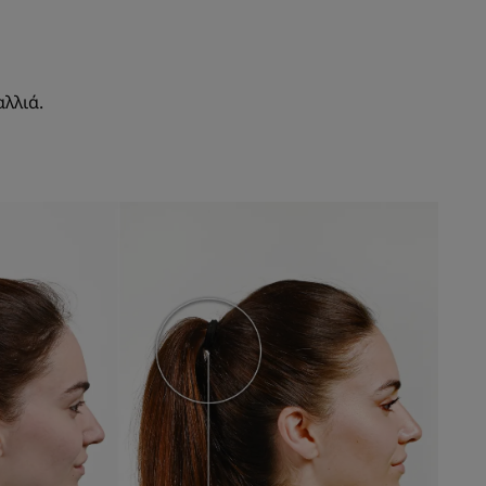
λλιά.