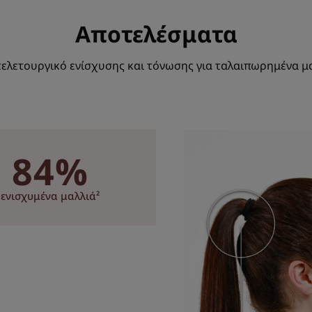
σαμπουάν. 500 σπασίματα vs έλεγχος.
*Σύμφωνα με το πρότυπο 301B του OECD.
Αποτελέσματα
τελετουργικό ενίσχυσης και τόνωσης για ταλαιπωρημένα μα
84%
ενισχυμένα μαλλιά²