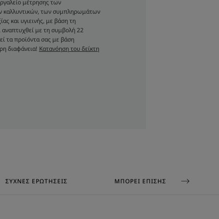
ό***.
 εργαλείο μέτρησης των
ων καλλυντικών, των συμπληρωμάτων
ας και υγιεινής, με βάση τη
 αναπτυχθεί με τη συμβολή 22
ΟΙΚΟΛΟΓΙΚΌΣ ΣΧΕΔΙΑΣΜΌΣ
εί τα προϊόντα σας με βάση
ρη διαφάνεια!
Κατανόηση του δείκτη
ι αφρό και εφαρμόζεται
ς
ΣΥΧΝΈΣ ΕΡΩΤΉΣΕΙΣ
ΜΠΟΡΕΊ ΕΠΊΣΗΣ ΝΑ ΣΑΣ ΑΡΈΣΕΙ
 από 31 άτομα που αντιμετωπίζουν ενεργή
χόπτωσης κάθε μέρα για 2 μήνες.
εχος της τρίχας μετά από 12 εφαρμογές του