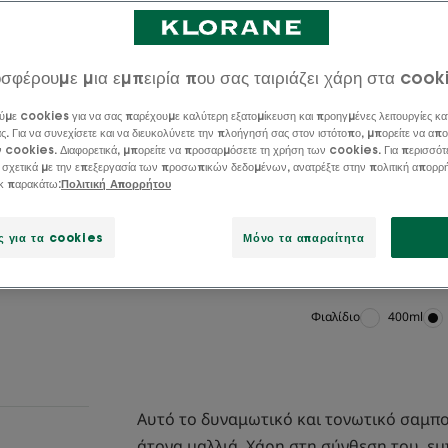
και ΒΙΟΛΟΓΙΚΟ Εν
ζωτικότητα στα κ
σφέρουμε μια εμπειρία που σας ταιριάζει χάρη στα cook
Σύνθεση vegan *,
ύμε cookies για να σας παρέχουμε καλύτερη εξατομίκευση και προηγμένες λειτουργίες κα
ουσία χωρίς θειι
ς. Για να συνεχίσετε και να διευκολύνετε την πλοήγησή σας στον ιστότοπο, μπορείτε να απο
ν cookies. Διαφορετικά, μπορείτε να προσαρμόσετε τη χρήση των cookies. Για περισσότ
κάθε τύπο τριχόπ
 σχετικά με την επεξεργασία των προσωπικών δεδομένων, ανατρέξτε στην πολιτική απορρ
της εγκυμοσύνης,
ικ παρακάτω:
Πολιτική Απορρήτου
χημειοθεραπεία.
ς για τα cookies
Μόνο τα απαραίτητα
Δράση κατα της 
Φιαλίδιο
Φιαλίδιο
400ml
Αυτό το δυναμωτικό και τονωτικό σαμπου
άτονα μαλλιά. Χάρη στη σύνθεση του, εμ