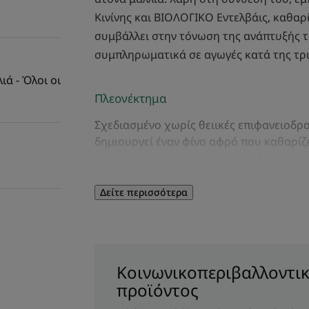
Κινίνης και ΒΙΟΛΟΓΙΚΟ Εντελβάις, καθαρ
συμβάλλει στην τόνωση της ανάπτυξής τ
συμπληρωματικά σε αγωγές κατά της τρ
ά - Όλοι οι
Πλεονέκτημα
Σχεδιασμένο χωρίς θειικές επιφανειοδρ
δημιουργεί έναν φίνο αφρό που καθαρίζε
εύκολα, αποτρέποντας έτσι τη φθορά κα
Δείτε περισσότερα
Οφέλη
- Επιβραδύνει την τριχόπτωση: Αυτό το
μειώνει την τριχόπτωση κατά 60%*.
- Ενισχύει: Το δίδυμο κινίνης και καφεΐνη
Κοινωνικοπεριβαλλοντικ
προάγει την παραγωγή κερατίνης** για π
προϊόντος
- Μειώνει το σπάσιμο: Χάρη στην ενισχυτ