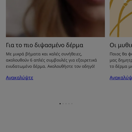
Για το πιο διψασμένο δέρμα
Οι μυθι
Με μικρά βήματα και καλές συνήθειες,
Ποιος θα φ
ακολουθούν 6 απλές συμβουλές για εξαιρετικά
μας δημητρ
ενυδατωμένο δέρμα. Ακολουθήστε τον οδηγό!
το δέρμα μα
Ανακαλύψτε
Ανακαλύψ
Go
Go
Go
Go
Go
to
to
to
to
to
item
item
item
item
item
1
2
3
4
5