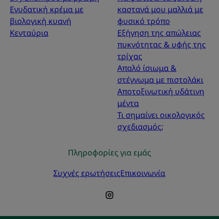
Ενυδατική κρέμα με
καστανά μου μαλλιά με
βιολογική κυανή
φυσικό τρόπο
Κενταύρια
Εξήγηση της απώλειας
πυκνότητας & υφής της
τρίχας
Απαλό ίσιωμα &
στέγνωμα με πιστολάκι
Αποτοξινωτική υδάτινη
μέντα
Τι σημαίνει οικολογικός
σχεδιασμός;
Πληροφορίες για εμάς
Συχνές ερωτήσεις
Επικοινωνία