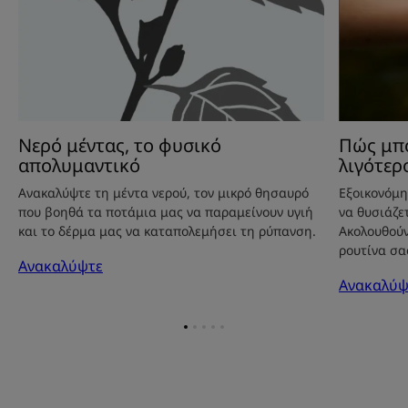
Νερό μέντας, το φυσικό
Πώς μπ
απολυμαντικό
λιγότερ
Ανακαλύψτε τη μέντα νερού, τον μικρό θησαυρό
Εξοικονόμη
που βοηθά τα ποτάμια μας να παραμείνουν υγιή
να θυσιάζε
και το δέρμα μας να καταπολεμήσει τη ρύπανση.
Ακολουθούν
ρουτίνα σα
Ανακαλύψτε
Ανακαλύψ
Go
Go
Go
Go
Go
to
to
to
to
to
item
item
item
item
item
1
2
3
4
5