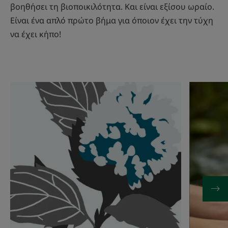
βοηθήσει τη βιοποικιλότητα. Και είναι εξίσου ωραίο.
Είναι ένα απλό πρώτο βήμα για όποιον έχει την τύχη
να έχει κήπο!
Ανακαλύψτε
Ανακαλύψ
Νερό
Πώς
μέντας,
μπορώ
το
να
φυσικό
χρησιμοπ
απολυμαντικό
λιγότερο
νερό;