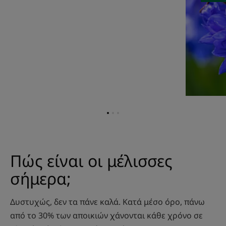
Go
Go
Go
to
to
to
item
item
item
1
2
3
Πώς είναι οι μέλισσες
σήμερα;
Δυστυχώς, δεν τα πάνε καλά. Κατά μέσο όρο, πάνω
από το 30% των αποικιών χάνονται κάθε χρόνο σε