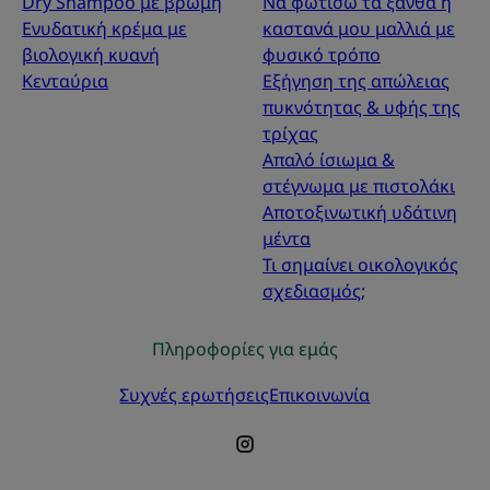
Dry Shampoo με βρώμη
Να φωτίσω τα ξανθά ή
Ενυδατική κρέμα με
καστανά μου μαλλιά με
βιολογική κυανή
φυσικό τρόπο
Κενταύρια
Εξήγηση της απώλειας
πυκνότητας & υφής της
τρίχας
Απαλό ίσιωμα &
στέγνωμα με πιστολάκι
Αποτοξινωτική υδάτινη
μέντα
Τι σημαίνει οικολογικός
σχεδιασμός;
Πληροφορίες για εμάς
Συχνές ερωτήσεις
Επικοινωνία