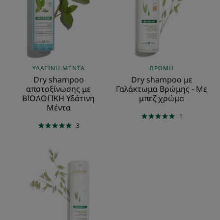
με
Γαλάκτωμα
ΒΙΟΛΟΓΙΚΗ
Βρώμης
Υδάτινη
-
Μέντα
Με
μπεζ
χρώμα
ΥΔΆΤΙΝΗ ΜΈΝΤΑ
ΒΡΏΜΗ
Dry shampoo
Dry shampoo με
αποτοξίνωσης με
Γαλάκτωμα Βρώμης - Με
ΒΙΟΛΟΓΙΚΗ Υδάτινη
μπεζ χρώμα
Μέντα
1
3
Dry
shampoo
με
Γαλάκτωμα
Βρώμης