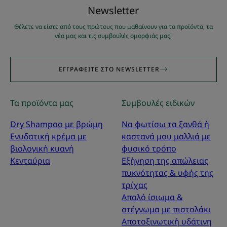
Νewsletter
Θέλετε να είστε από τους πρώτους που μαθαίνουν για τα προϊόντα, τα
νέα μας και τις συμβουλές ομορφιάς μας;
ΕΓΓΡΑΦΕΊΤΕ ΣΤΟ NEWSLETTER
Τα προϊόντα μας
Συμβουλές ειδικών
Dry Shampoo με βρώμη
Να φωτίσω τα ξανθά ή
Ενυδατική κρέμα με
καστανά μου μαλλιά με
βιολογική κυανή
φυσικό τρόπο
Κενταύρια
Εξήγηση της απώλειας
πυκνότητας & υφής της
τρίχας
Απαλό ίσιωμα &
στέγνωμα με πιστολάκι
Αποτοξινωτική υδάτινη