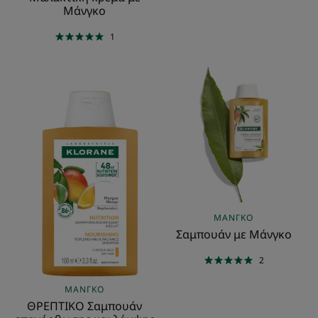
Μάνγκο
1
ΘΡΕΠΤΙΚΟ
Σαμπουάν
Σαμπουάν
με
επανόρθωσης
Μάνγκο
και
λάμψης
ΜΆΝΓΚΟ
Σαμπουάν με Μάνγκο
2
ΜΆΝΓΚΟ
ΘΡΕΠΤΙΚΟ Σαμπουάν