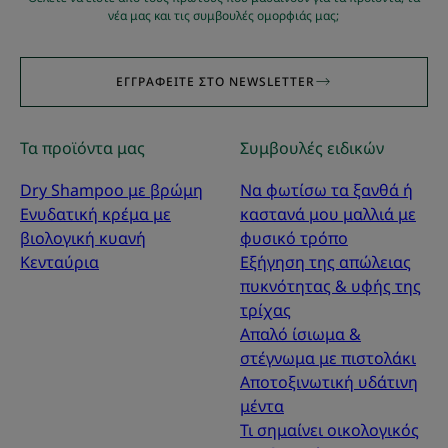
νέα μας και τις συμβουλές ομορφιάς μας;
ΕΓΓΡΑΦΕΊΤΕ ΣΤΟ NEWSLETTER
Τα προϊόντα μας
Συμβουλές ειδικών
Dry Shampoo με βρώμη
Να φωτίσω τα ξανθά ή
Ενυδατική κρέμα με
καστανά μου μαλλιά με
βιολογική κυανή
φυσικό τρόπο
Κενταύρια
Εξήγηση της απώλειας
πυκνότητας & υφής της
τρίχας
Απαλό ίσιωμα &
στέγνωμα με πιστολάκι
Αποτοξινωτική υδάτινη
μέντα
Τι σημαίνει οικολογικός