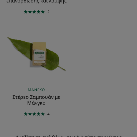
επανόρθωσης και λάμψης
2
Στέρεο
Σαμπουάν
με
Μάνγκο
ΜΆΝΓΚΟ
Στέρεο Σαμπουάν με
Μάνγκο
4