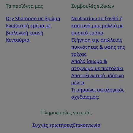
Τα προϊόντα μας
Συμβουλές ειδικών
Dry Shampoo με βρώμη
Να φωτίσω τα ξανθά ή
Ενυδατική κρέμα με
καστανά μου μαλλιά με
βιολογική κυανή
φυσικό τρόπο
Κενταύρια
Εξήγηση της απώλειας
πυκνότητας & υφής της
τρίχας
Απαλό ίσιωμα &
στέγνωμα με πιστολάκι
Αποτοξινωτική υδάτινη
μέντα
Τι σημαίνει οικολογικός
σχεδιασμός;
Πληροφορίες για εμάς
Συχνές ερωτήσεις
Επικοινωνία