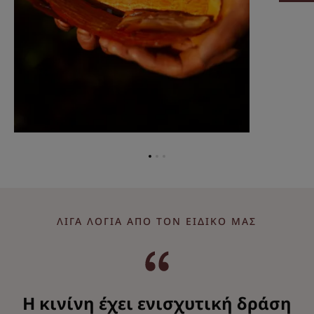
Go
Go
Go
to
to
to
item
item
item
1
2
3
ΛΊΓΑ ΛΌΓΙΑ ΑΠΌ ΤΟΝ ΕΙΔΙΚΌ ΜΑΣ
Η κινίνη έχει ενισχυτική δράση