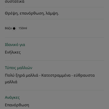
συστατικά
Θρέψη, επανόρθωση, λάμψη.
Bάζο
Bάζο
150ml
Ιδανικό για
Ενήλικες
Τύπος μαλλιών
Πολύ ξηρά μαλλιά - Κατεστραμμένα - εύθραυστα
μαλλιά
Ανάγκες
Επανόρθωση