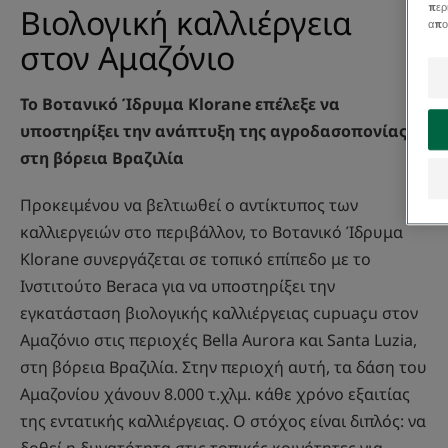
περ
Βιολογική καλλιέργεια
απο
στον Αμαζόνιο
Το Βοτανικό Ίδρυμα Klorane επέλεξε να
υποστηρίξει την ανάπτυξη της αγροδασοπονίας
στη βόρεια Βραζιλία
Προκειμένου να βελτιωθεί ο αντίκτυπος των
καλλιεργειών στο περιβάλλον, το Βοτανικό Ίδρυμα
Klorane συνεργάζεται σε τοπικό επίπεδο με το
Ινστιτούτο Beraca για να υποστηρίξει την
εγκατάσταση βιολογικής καλλιέργειας cupuaçu στον
Αμαζόνιο στις περιοχές Bella Aurora και Santa Luzia,
στη βόρεια Βραζιλία. Στην περιοχή αυτή, τα δάση του
Αμαζονίου χάνουν 8.000 τ.χλμ. κάθε χρόνο εξαιτίας
της εντατικής καλλιέργειας. Ο στόχος είναι διπλός: να
δοθεί η δυνατότητα στις τοπικές κοινότητες για