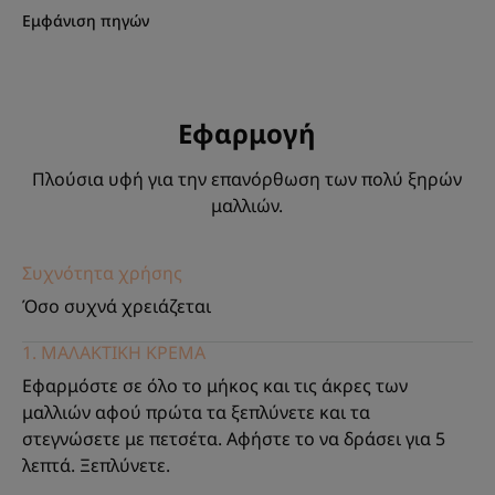
Εμφάνιση πηγών
Άρωμα της σύνθεσης
Cupuaçu
*Θρέψη που διαρκεί : 88% ποσοστό ικανοποίησης - Λαμπερά μαλλιά 91%
- Απαλά μαλλιά : 96% ποσοστό ικανοποίησης - Επανόρθωση στις άκρες
Εφαρμογή
και σε όλο το μήκος των μαλλιών : 81% ποσοστό ικανοποίησης.
Πλούσια υφή για την επανόρθωση των πολύ ξηρών
**Περιέχει 96% φυσικά συστατικά.
μαλλιών.
***Σύμφωνα με τη δοκιμή 301B του OECD.
***Σύμφωνα με τη δοκιμή 301B του OECD.
Συχνότητα χρήσης
Όσο συχνά χρειάζεται
1. ΜΑΛΑΚΤΙΚΗ ΚΡΕΜΑ
Εφαρμόστε σε όλο το μήκος και τις άκρες των
μαλλιών αφού πρώτα τα ξεπλύνετε και τα
στεγνώσετε με πετσέτα. Αφήστε το να δράσει για 5
λεπτά. Ξεπλύνετε.