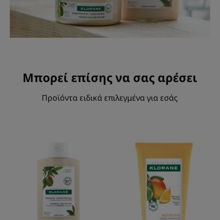
Μπορεί επίσης να σας αρέσει
Προϊόντα ειδικά επιλεγμένα για εσάς
Σαμπουάν
Μαλακτική
με
κρέμα
Βιολογικό
με
βούτυρο
Μάνγκο
Cupuaçu