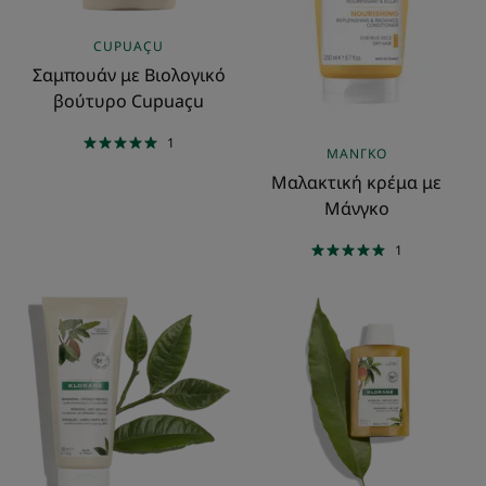
CUPUAÇU
Σαμπουάν με Βιολογικό
βούτυρο Cupuaçu
1
ΜΆΝΓΚΟ
Μαλακτική κρέμα με
Μάνγκο
1
Μαλακτική
Σαμπουάν
κρέμα
με
με
Μάνγκο
Βιολογικό
βούτυρο
Cupuaçu