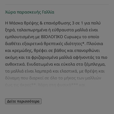
Χώρα παρασκευής Γαλλία
Η Μάσκα θρέψης & επανόρθωσης 3 σε 1 για πολύ
ξηρά, ταλαιπωρημένα ή εύθραυστα μαλλιά είναι
εμπλουτισμένη με ΒΙΟΛΟΓΙΚΟ Cupuaçu το οποίο
διαθέτει εξαιρετικά θρεπτικές ιδιότητες*. Πλούσια
και κρεμώδης, θρέφει σε βάθος και επανορθώνει
ακόμη και τα φριζαρισμένα μαλλιά αφήνοντάς τα πιο
ανθεκτικά. Ενυδατωμένα και εύκολα στο ξέμπλεγμα,
τα μαλλιά είναι λαμπερά και ελαστικά, με θρέψη και
δύναμη που διαρκεί σε όλο το μήκος των μαλλιών
έως τις άκρες**. Χάρη στη φυσική*** και
πιστοποιημένη βιοδιασπώμενη σύνθεσή της****,
αυτή η θεραπεία 3 σε 1 είναι καλή τόσο για το
Δείτε περισσότερα
περιβάλλον όσο και για τα μαλλιά σας.