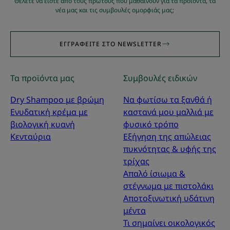
Θέλετε να είστε από τους πρώτους που μαθαίνουν για τα προϊόντα, τα
νέα μας και τις συμβουλές ομορφιάς μας;
ΕΓΓΡΑΦΕΊΤΕ ΣΤΟ NEWSLETTER
Τα προϊόντα μας
Συμβουλές ειδικών
Dry Shampoo με βρώμη
Να φωτίσω τα ξανθά ή
Ενυδατική κρέμα με
καστανά μου μαλλιά με
βιολογική κυανή
φυσικό τρόπο
Κενταύρια
Εξήγηση της απώλειας
πυκνότητας & υφής της
τρίχας
Απαλό ίσιωμα &
στέγνωμα με πιστολάκι
Αποτοξινωτική υδάτινη
μέντα
Τι σημαίνει οικολογικός