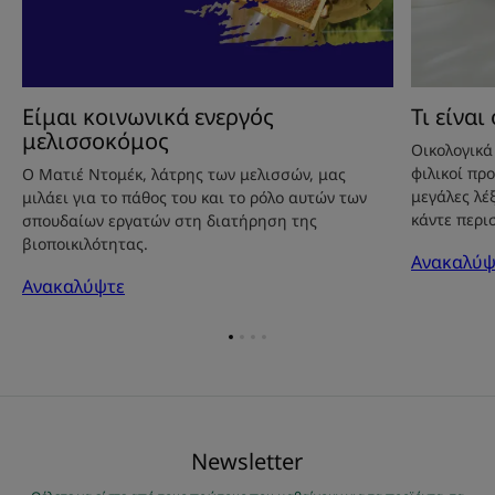
Είμαι κοινωνικά ενεργός
Τι είνα
μελισσοκόμος
Οικολογικά
φιλικοί προ
Ο Ματιέ Ντομέκ, λάτρης των μελισσών, μας
μεγάλες λέ
μιλάει για το πάθος του και το ρόλο αυτών των
κάντε περι
σπουδαίων εργατών στη διατήρηση της
βιοποικιλότητας.
Ανακαλύψ
Ανακαλύψτε
Go
Go
Go
Go
to
to
to
to
item
item
item
item
1
2
3
4
Νewsletter