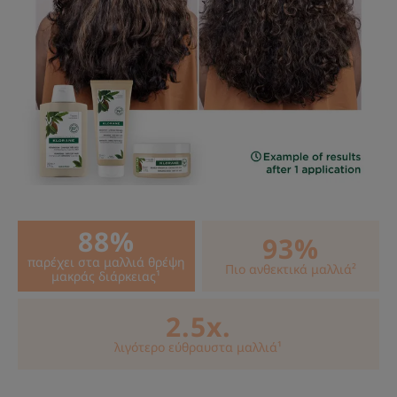
κενά στα λέπια της τρίχας με κερατίνη, θρέφει τα
μαλλιά και τα κάνει πιο ανθεκτικά.
• Επανόρθωση : η ισχυρή επανορθωτική δύναμη
αυτών των φυσικών δραστικών συστατικών
προσφέρει απαλότητα και διευκολύνει το ξέμπλεγμα
στα πολύ ξηρά μαλλιά.
ΥΦΉ
ΟΙΚΟΛΟΓΙΚΌΣ ΣΧΕΔΙΑΣΜΌΣ
88%
93%
παρέχει στα μαλλιά θρέψη
Πιο ανθεκτικά μαλλιά²
μακράς διάρκειας¹
Υφή
2.5x.
Βάλσαμο
λιγότερο εύθραυστα μαλλιά¹
Οφέλη της υφής
Κρεμώδες.