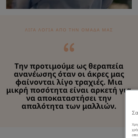
ΛΊΓΑ ΛΌΓΙΑ ΑΠΌ ΤΗΝ ΟΜΆΔΑ ΜΑΣ
Την προτιμούμε ως θεραπεία
ανανέωσης όταν οι άκρες μας
φαίνονται λίγο τραχιές. Μια
μικρή ποσότητα είναι αρκετή για
να αποκαταστήσει την
απαλότητα των μαλλιών.
Σα
Χρη
χρή
απο