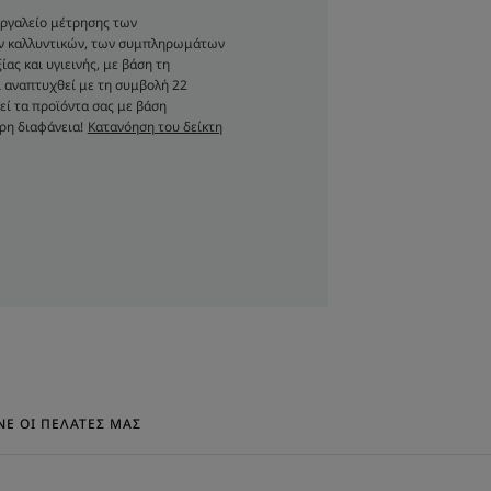
: η minimal σύνθεσή του με 90%
 εργαλείο μέτρησης των
ων καλλυντικών, των συμπληρωμάτων
δυνο αλλεργικής αντίδρασης.
ας και υγιεινής, με βάση τη
ταύρια με καταπραϋντικές ιδιότητες.
 αναπτυχθεί με τη συμβολή 22
εί τα προϊόντα σας με βάση
ρη διαφάνεια!
Κατανόηση του δείκτη
ς
εί - δοκιμή καταναλωτών σε 56 γυναίκες, 100% με
ί - δοκιμή καταναλωτών σε 56 γυναίκες, το 100% με
ΝΕ ΟΙ ΠΕΛΆΤΕΣ ΜΑΣ