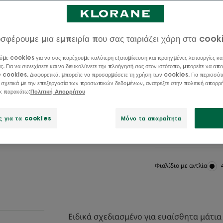
Καθαρίζει - Ενυδ
1 α
σφέρουμε μια εμπειρία που σας ταιριάζει χάρη στα cook
Το Νερό καθαρισμ
Κενταύρια καθαρίζ
ύμε cookies για να σας παρέχουμε καλύτερη εξατομίκευση και προηγμένες λειτουργίες κα
ενυδατώνει το δέ
ς. Για να συνεχίσετε και να διευκολύνετε την πλοήγησή σας στον ιστότοπο, μπορείτε να απο
ν cookies. Διαφορετικά, μπορείτε να προσαρμόσετε τη χρήση των cookies. Για περισσότ
σύνθεσή του με 1
 σχετικά με την επεξεργασία των προσωπικών δεδομένων, ανατρέξτε στην πολιτική απορρ
ικ παρακάτω:
Πολιτική Απορρήτου
Εύκολη εφαρμογή,
ς για τα cookies
Μόνο τα απαραίτητα
Αφαιρεί το μακιγι
Φιαλίδιο με αντλία
Ειδικά σχεδιασμένο για ευαίσθητα μάτια