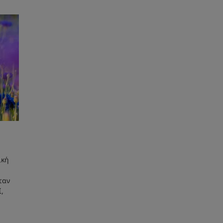
ική
ταν
ί,