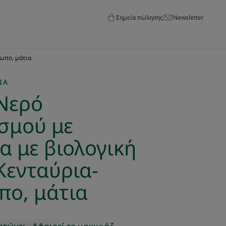
Σημεία πώλησης
Newsletter
σωπο, μάτια
ΙΑ
 Νερό
σμού με
α με βιολογική
Κενταύρια-
ο, μάτια