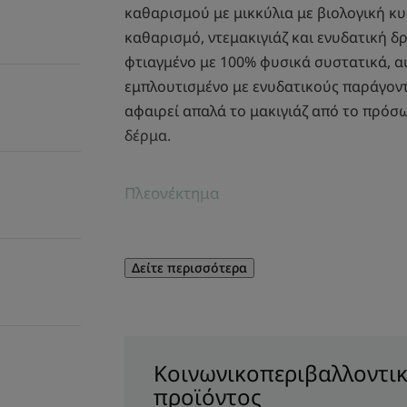
καθαρισμού με μικκύλια με βιολογική κ
καθαρισμό, ντεμακιγιάζ και ενυδατική δ
φτιαγμένο με 100% φυσικά συστατικά, αυ
εμπλουτισμένο με ενυδατικούς παράγοντες
αφαιρεί απαλά το μακιγιάζ από το πρόσω
δέρμα.
Πλεονέκτημα
Η πρακτική, καινοτόμος αντλία προσφέρ
αποτελεσματικό, απαλό τελετουργικό ντ
Δείτε περισσότερα
και την περιοχή των ματιών.
Οφέλη
• ΑΦΑΙΡΕΙ ΤΟ ΜΑΚΙΓΙΑΖ: Το νερό με μικκύ
Κοινωνικοπεριβαλλοντικ
πρόσωπο, τα χείλη και την ευαίσθητη πε
προϊόντος
δέρμα.