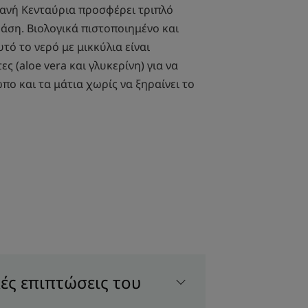
υανή Κενταύρια προσφέρει τριπλό
ράση. Βιολογικά πιστοποιημένο και
τό το νερό με μικκύλια είναι
 (aloe vera και γλυκερίνη) για να
πο και τα μάτια χωρίς να ξηραίνει το
ει ακριβώς τη σωστή ποσότητα για ένα
εμακιγιάζ για ολόκληρο το πρόσωπο
λια αφαιρεί τέλεια το μακιγιάζ** στο
ές επιπτώσεις του
ριοχή των ματιών για καθαρό***, υγιές