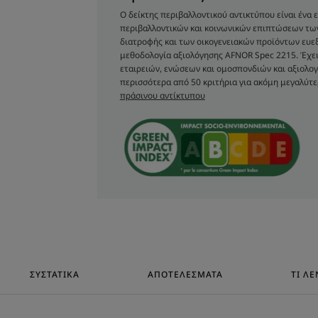
• ΣΕΒΕΤΑΙ ΤΗΝ ΙΣΟΡΡΟΠΙΑ ΤΟΥ ΔΕΡΜΑΤΟΣ
Ο δείκτης περιβαλλοντικού αντικτύπου είναι ένα
περιβαλλοντικών και κοινωνικών επιπτώσεων τ
φυσικά συστατικά ελαχιστοποιεί τον κίν
διατροφής και των οικογενειακών προϊόντων ευεξί
• ΚΑΤΑΠΡΑΫΝΕΙ : με ΒΙΟΛΟΓΙΚΗ κυανή Κεν
μεθοδολογία αξιολόγησης AFNOR Spec 2215. Έχει
εταιρειών, ενώσεων και ομοσπονδιών και αξιολογ
περισσότερα από 50 κριτήρια για ακόμη μεγαλύτε
πράσινου αντίκτυπου
ΥΦΉ
Υφή
Υγρό
Άρωμα της σύνθεση
Άρωμα κενταύριας
**Αφαιρεί αποτελεσματικά το μακιγιάζ: Το 95% συμφων
ευαίσθητο δέρμα και μάτια.
***Αφήνει το δέρμα καθαρό και απαλό: Το 93% συμφωνε
ΣΥΣΤΑΤΙΚΆ
ΑΠΟΤΕΛΈΣΜΑΤΑ
ΤΙ ΛΈ
ευαίσθητο δέρμα και μάτια.