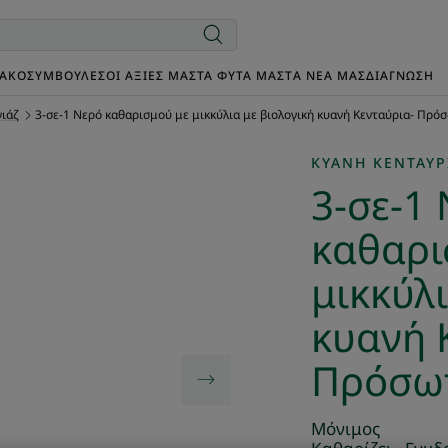
ΙΑΚΌ
ΣΥΜΒΟΥΛΈΣ
ΟΙ ΑΞΊΕΣ ΜΑΣ
ΤΑ ΦΥΤΆ ΜΑΣ
TΑ ΝΈΑ ΜΑΣ
ΔΙΑΓΝΩΣΗ
γιάζ
3-σε-1 Νερό καθαρισμού με μικκύλια με βιολογική κυανή Κενταύρια- Πρό
ΚΥΑΝΉ ΚΕΝΤΑΎΡ
3-σε-1
καθαρι
μικκύλι
κυανή 
Πρόσωπ
Μόνιμος