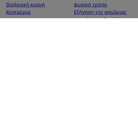
βιολογική κυανή
φυσικό τρόπο
Κενταύρια
Εξήγηση της απώλειας
πυκνότητας & υφής της
τρίχας
Απαλό ίσιωμα &
στέγνωμα με πιστολάκι
Αποτοξινωτική υδάτινη
μέντα
Τι σημαίνει οικολογικός
σχεδιασμός;
Πληροφορίες για εμάς
Συχνές ερωτήσεις
Επικοινωνία
Νομικοί όροι
Χάρτης ιστοτόπου
Πολιτική απορρήτου