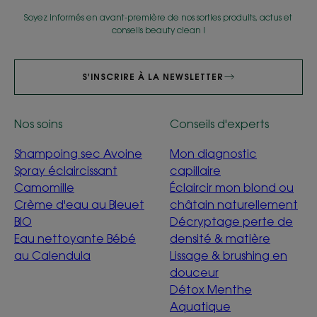
Soyez informés en avant-première de nos sorties produits, actus et
conseils beauty clean !
S'INSCRIRE À LA NEWSLETTER
Nos soins
Conseils d'experts
Shampoing sec Avoine
Mon diagnostic
Spray éclaircissant
capillaire
Camomille
Éclaircir mon blond ou
Crème d'eau au Bleuet
châtain naturellement
BIO
Décryptage perte de
Eau nettoyante Bébé
densité & matière
au Calendula
Lissage & brushing en
douceur
Détox Menthe
Aquatique