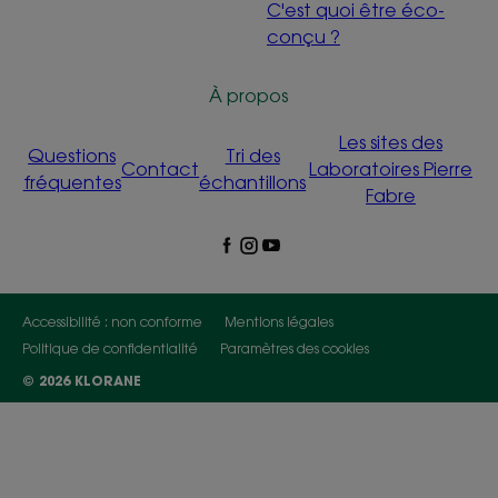
C'est quoi être éco-
conçu ?
À propos
Les sites des
Questions
Tri des
Contact
Laboratoires Pierre
fréquentes
échantillons
Fabre
Accessibilité : non conforme
Mentions légales
Politique de confidentialité
Paramètres des cookies
© 2026 KLORANE