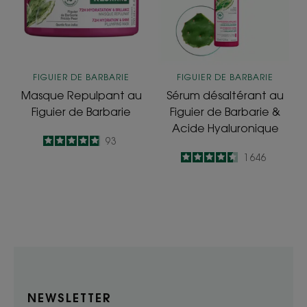
de
de
Barbarie
Barbarie
&
Acide
Hyaluronique
FIGUIER DE BARBARIE
FIGUIER DE BARBARIE
Masque Repulpant au
Sérum désaltérant au
Figuier de Barbarie
Figuier de Barbarie &
Acide Hyaluronique
4.9
/
5
93
-
4.5
/
5
1 646
-
NEWSLETTER