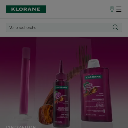
Points
de
Vente
Je
découvre
!
INNOVATION