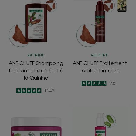
Shampoing
Traitement
fortifiant
fortifiant
et
intense
stimulant
à
la
Quinine
QUININE
QUININE
ANTICHUTE Shampoing
ANTICHUTE Traitement
fortifiant et stimulant à
fortifiant intense
la Quinine
4.8
/
5
233
-
4.8
/
5
1 242
-
Masque
Sérum
Repulpant
désaltérant
au
au
Figuier
Figuier