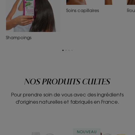
Soins capillaires
Rou
Shampoings
Aller
Aller
Aller
Aller
à
à
à
à
la
la
la
la
page
page
page
page
1
2
3
4
NOS PRODUITS CULTES
Pour prendre soin de vous avec des ingrédients
d'origines naturelles et fabriqués en France.
ANTICHUTE
ANTICHUTE
NOUVEAU