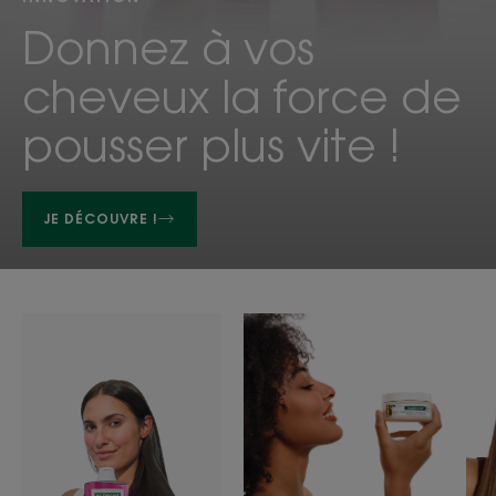
Donnez à vos
cheveux la force de
pousser plus vite !
JE DÉCOUVRE !
Shampoings
Soins
Carousel
capillaires
des
gammes
de
produits