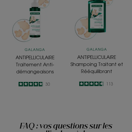
Anti-
Traitant
démangeaisons
et
Rééquilibrant
GALANGA
GALANGA
ANTIPELLICULAIRE
ANTIPELLICULAIRE
Shampoing Traitant et
Traitement Anti-
Rééquilibrant
démangeaisons
4.6
/
5
113
4.8
/
5
30
-
-
FAQ : vos questions sur les