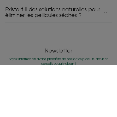
Existe-t-il des solutions naturelles pour
éliminer les pellicules sèches ?
Newsletter
Soyez informés en avant-première de nos sorties produits, actus et
conseils beauty clean !
S'INSCRIRE À LA NEWSLETTER
Nos soins
Conseils d'experts
Shampoing sec Avoine
Mon diagnostic
Spray éclaircissant
capillaire