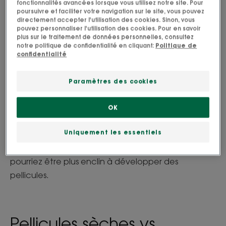
fonctionnalités avancées lorsque vous utilisez notre site. Pour
votre cuir chevelu, le rendant plus vulnérable aux
poursuivre et faciliter votre navigation sur le site, vous pouvez
pellicules sèches.
directement accepter l'utilisation des cookies. Sinon, vous
pouvez personnaliser l'utilisation des cookies. Pour en savoir
plus sur le traitement de données personnelles, consultez
notre politique de confidentialité en cliquant:
Politique de
confidentialité
Et si nos pellicules étaient
héréditaires ?
Paramètres des cookies
Bien que les pellicules puissent survenir chez
n'importe qui, les facteurs génétiques peuvent
OK
vous rendre plus susceptible à cette condition. Si
Uniquement les essentiels
des membres de votre famille ont des
antécédents de problèmes de cuir chevelu, vous
pourriez être plus enclin à développer des
pellicules.
Pellicules sèches vs