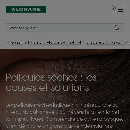
Points
de
Vente
Accueil
Le soin des cheveux au naturel
Le soin du cuir chevelu
Pellicules sèches : les
causes et solutions
Les pellicules sèches indiquent un déséquilibre au
niveau du cuir chevelu qui nécessite attention et
soins spécifiques. Comprendre ce qui les provoque,
c’est déjà faire un grand pas vers des solutions