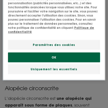
personnalisation (publicités personnalisées, etc...) et des
fonctionnalités avancées lorsque vous utilisez notre site. Pour
poursuivre et faciliter votre navigation sur le site, vous pouvez
directement accepter l'utilisation des cookies. Sinon, vous
Les alopécies réversibles
pouvez personnaliser l'utilisation des cookies. Pour en savoir
plus sur le traitement de données personnelles, consultez
Alopécie de traction
notre politique de confidentialité en cliquant:
Politique de
confidentialité
Plus présente chez les femmes, l’alopécie de
traction est causée par une tension excessive
Paramètres des cookies
exercée sur les cheveux, avec des coiffures trop
serrées et plaquées comme des chignons ou des
OK
tresses par exemple, mais aussi avec le port du
Uniquement les essentiels
voile. Si de bonnes habitudes sont prises à temps,
cette alopécie est réversible.
Alopécie circonscrite
une alopécie qui
L’alopécie circonscrite est
apparaît sous forme de plaques
, souvent