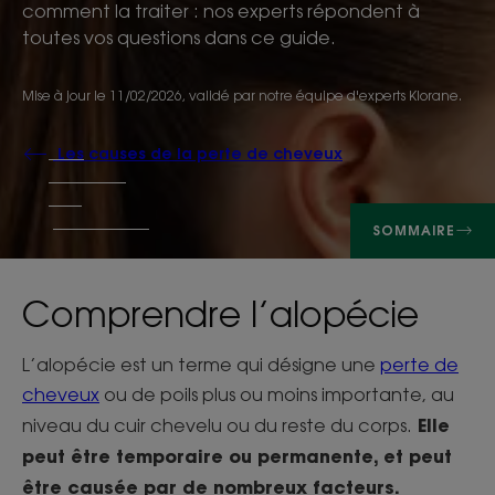
comment la traiter : nos experts répondent à
toutes vos questions dans ce guide.
Mise à jour le
11/02/2026
, validé par
notre équipe d'experts Klorane
.
Les causes de la perte de cheveux
SOMMAIRE
Comprendre l’alopécie
L’alopécie est un terme qui désigne une
perte de
cheveux
ou de poils plus ou moins importante, au
Elle
niveau du cuir chevelu ou du reste du corps.
peut être temporaire ou permanente, et peut
être causée par de nombreux facteurs.